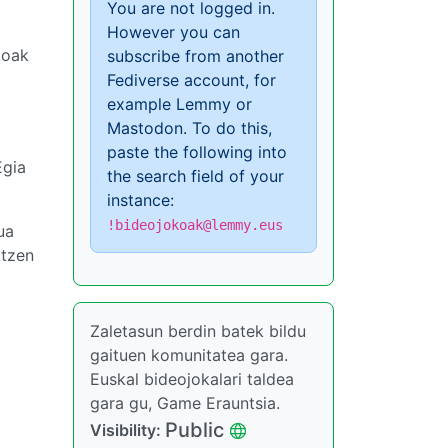
You are not logged in.
However you can
koak
subscribe from another
Fediverse account, for
example Lemmy or
Mastodon. To do this,
paste the following into
Egia
the search field of your
instance:
!bideojokoak@lemmy.eus
ua
atzen
Zaletasun berdin batek bildu
gaituen komunitatea gara.
Euskal bideojokalari taldea
gara gu, Game Erauntsia.
Public
Visibility: