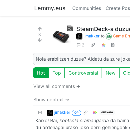
Lemmy.eus
Communities
Create Pos
SteamDeck-a duzu
3
jimakker
to
Game Era
2
Nola erabiltzen duzue? Aldatu da zure jok
Hot
Top
Controversial
New
Ol
View all comments ➔
Show context ➔
jimakker
euskara
OP
Kaixo! Bai,
kontsola eramangarria
da baina 
du ordenagailurako joko berri gehiengoak e