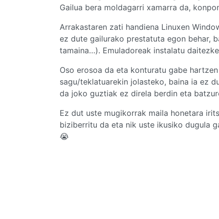
Gailua bera moldagarri xamarra da, konpon
Arrakastaren zati handiena Linuxen Window
ez dute gailurako prestatuta egon behar, b
tamaina…). Emuladoreak instalatu daitezke 
Oso erosoa da eta konturatu gabe hartzen 
sagu/teklatuarekin jolasteko, baina ia ez 
da joko guztiak ez direla berdin eta batzu
Ez dut uste mugikorrak maila honetara irit
biziberritu da eta nik uste ikusiko dugula 
😭