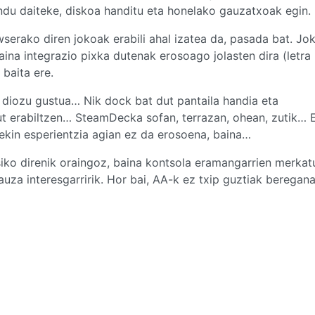
du daiteke, diskoa handitu eta honelako gauzatxoak egin.
serako diren jokoak erabili ahal izatea da, pasada bat. Jo
aina integrazio pixka dutenak erosoago jolasten dira (letra
baita ere.
diozu gustua… Nik dock bat dut pantaila handia eta
dut erabiltzen… SteamDecka sofan, terrazan, ohean, zutik… 
rekin esperientzia agian ez da erosoena, baina…
siko direnik oraingoz, baina kontsola eramangarrien merkat
gauza interesgarririk. Hor bai, AA-k ez txip guztiak beregan