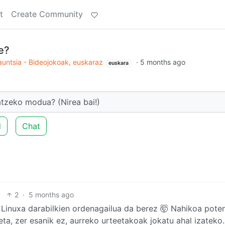
t
Create Community
e?
untsia - Bideojokoak, euskaraz
·
5 months ago
euskara
atzeko modua? (Nirea bai!)
d
Chat
2
·
5 months ago
Linuxa darabilkien ordenagailua da berez 🤯 Nahikoa poten
ta, zer esanik ez, aurreko urteetakoak jokatu ahal izateko.