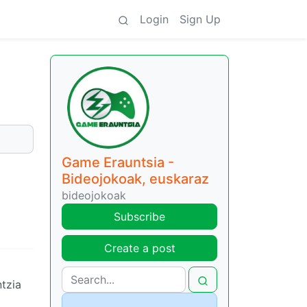
Login
Sign Up
Game Erauntsia -
Bideojokoak, euskaraz
bideojokoak
Subscribe
Create a post
tzia