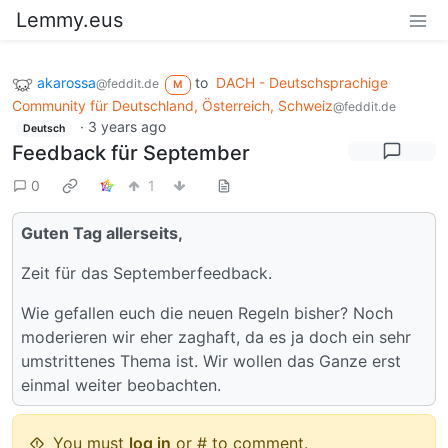
Lemmy.eus
akarossa
to
DACH - Deutschsprachige
@feddit.de
M
Community für Deutschland, Österreich, Schweiz
@feddit.de
·
3 years ago
Deutsch
Feedback für September
0
1
Guten Tag allerseits,
Zeit für das Septemberfeedback.
Wie gefallen euch die neuen Regeln bisher? Noch
moderieren wir eher zaghaft, da es ja doch ein sehr
umstrittenes Thema ist. Wir wollen das Ganze erst
einmal weiter beobachten.
You must
log in
or # to comment.