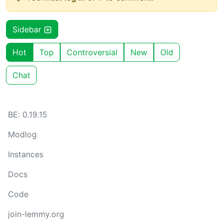
Sidebar
Hot
Top
Controversial
New
Old
Chat
BE: 0.19.15
Modlog
Instances
Docs
Code
join-lemmy.org