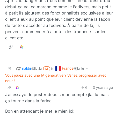
Après, le danger des trucs comme Thread, c’est qu’au
début ça va, ça marche comme le Fedivers, mais petit
à petit ils ajoutent des fonctionnalités exclusives à leur
client à eux au point que leur client devienne la façon
de facto d’accéder au fedivers. À partir de là, ils
peuvent commencer à ajouter des traqueurs sur leur
client etc.
iraldir
France
to
•
@jlai.lu
@jlai.lu
M
Vous jouez avec une IA générative ? Venez progresser avec
nous !
6
·
3 years ago
J’ai essayé de poster depuis mon compte jlai lu mais
ça tourne dans la farine.
Bon en attendant je met le mien ici: