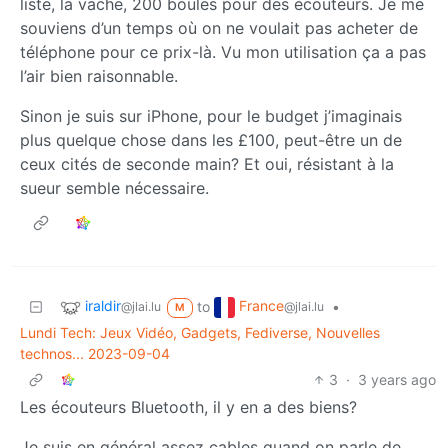
liste, la vache, 200 boules pour des écouteurs. Je me
souviens d’un temps où on ne voulait pas acheter de
téléphone pour ce prix-là. Vu mon utilisation ça a pas
l’air bien raisonnable.
Sinon je suis sur iPhone, pour le budget j’imaginais
plus quelque chose dans les £100, peut-être un de
ceux cités de seconde main? Et oui, résistant à la
sueur semble nécessaire.
iraldir
France
to
•
@jlai.lu
@jlai.lu
M
Lundi Tech: Jeux Vidéo, Gadgets, Fediverse, Nouvelles
technos... 2023-09-04
3
·
3 years ago
Les écouteurs Bluetooth, il y en a des biens?
Je suis en général assez cables quand on parle de