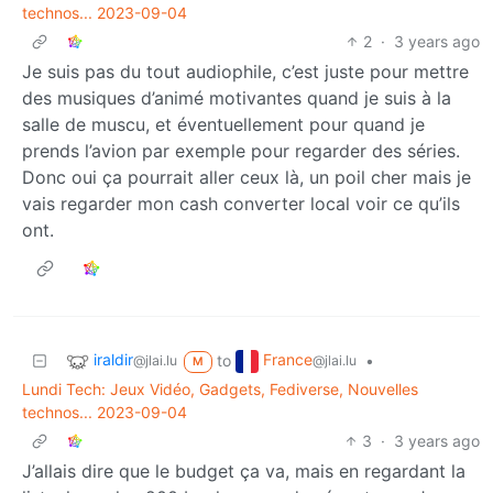
technos... 2023-09-04
2
·
3 years ago
Je suis pas du tout audiophile, c’est juste pour mettre
des musiques d’animé motivantes quand je suis à la
salle de muscu, et éventuellement pour quand je
prends l’avion par exemple pour regarder des séries.
Donc oui ça pourrait aller ceux là, un poil cher mais je
vais regarder mon cash converter local voir ce qu’ils
ont.
iraldir
France
to
•
@jlai.lu
@jlai.lu
M
Lundi Tech: Jeux Vidéo, Gadgets, Fediverse, Nouvelles
technos... 2023-09-04
3
·
3 years ago
J’allais dire que le budget ça va, mais en regardant la