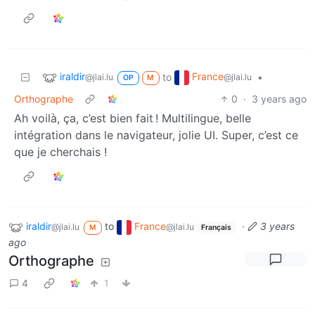
iraldir
France
to
•
@jlai.lu
@jlai.lu
OP
M
Orthographe
0
·
3 years ago
Ah voilà, ça, c’est bien fait ! Multilingue, belle
intégration dans le navigateur, jolie UI. Super, c’est ce
que je cherchais !
iraldir
to
France
·
3 years
@jlai.lu
@jlai.lu
M
Français
ago
Orthographe
4
1