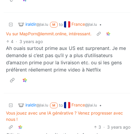
iraldir
France
to
•
@jlai.lu
@jlai.lu
M
Vu sur MapPorn@lemmit.online, intéressant.
4
·
3 years ago
Ah ouais surtout prime aux US est surprenant. Je me
demande si c’est pas qu’il y a plus d’utilisateurs
d’amazon prime pour la livraison etc. ou si les gens
préfèrent réellement prime video à Netflix
iraldir
France
to
•
@jlai.lu
@jlai.lu
M
Vous jouez avec une IA générative ? Venez progresser avec
nous !
3
·
3 years ago