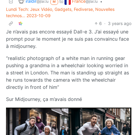
iraldir
France
to
•
@jlai.lu
@jlai.lu
M
Lundi Tech: Jeux Vidéo, Gadgets, Fediverse, Nouvelles
technos... 2023-10-09
6
·
3 years ago
Je n’avais pas encore essayé Dall-e 3. J’ai essayé une
prompt pour le moment je ne suis pas convaincu face
à midjourney.
“realistic photograph of a white man in running gear
pushing a grandma in a wheelchair looking worried in
a street in London. The man is standing up straight as
he runs towards the camera with the wheelchair
directly in front of him”
Sur Midjourney, ça m’avais donné