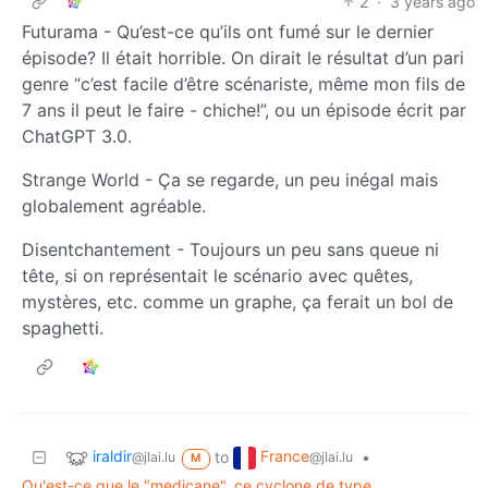
2
·
3 years ago
Futurama - Qu’est-ce qu’ils ont fumé sur le dernier
épisode? Il était horrible. On dirait le résultat d’un pari
genre “c’est facile d’être scénariste, même mon fils de
7 ans il peut le faire - chiche!”, ou un épisode écrit par
ChatGPT 3.0.
Strange World - Ça se regarde, un peu inégal mais
globalement agréable.
Disentchantement - Toujours un peu sans queue ni
tête, si on représentait le scénario avec quêtes,
mystères, etc. comme un graphe, ça ferait un bol de
spaghetti.
iraldir
France
to
•
@jlai.lu
@jlai.lu
M
Qu'est-ce que le "medicane", ce cyclone de type