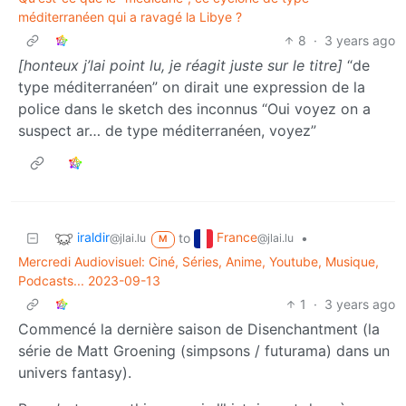
méditerranéen qui a ravagé la Libye ?
8
·
3 years ago
[honteux j’lai point lu, je réagit juste sur le titre]
“de
type méditerranéen” on dirait une expression de la
police dans le sketch des inconnus “Oui voyez on a
suspect ar… de type méditerranéen, voyez”
iraldir
France
to
•
@jlai.lu
@jlai.lu
M
Mercredi Audiovisuel: Ciné, Séries, Anime, Youtube, Musique,
Podcasts... 2023-09-13
1
·
3 years ago
Commencé la dernière saison de Disenchantment (la
série de Matt Groening (simpsons / futurama) dans un
univers fantasy).