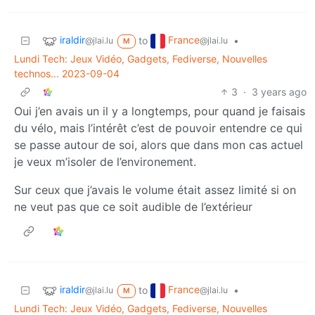
iraldir
France
to
•
@jlai.lu
@jlai.lu
M
Lundi Tech: Jeux Vidéo, Gadgets, Fediverse, Nouvelles
technos... 2023-09-04
3
·
3 years ago
Oui j’en avais un il y a longtemps, pour quand je faisais
du vélo, mais l’intérêt c’est de pouvoir entendre ce qui
se passe autour de soi, alors que dans mon cas actuel
je veux m’isoler de l’environement.
Sur ceux que j’avais le volume était assez limité si on
ne veut pas que ce soit audible de l’extérieur
iraldir
France
to
•
@jlai.lu
@jlai.lu
M
Lundi Tech: Jeux Vidéo, Gadgets, Fediverse, Nouvelles