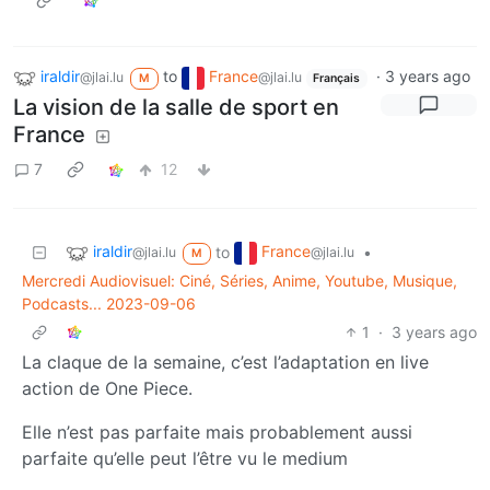
iraldir
to
France
·
3 years ago
@jlai.lu
@jlai.lu
M
Français
La vision de la salle de sport en
France
7
12
iraldir
France
to
•
@jlai.lu
@jlai.lu
M
Mercredi Audiovisuel: Ciné, Séries, Anime, Youtube, Musique,
Podcasts... 2023-09-06
1
·
3 years ago
La claque de la semaine, c’est l’adaptation en live
action de One Piece.
Elle n’est pas parfaite mais probablement aussi
parfaite qu’elle peut l’être vu le medium