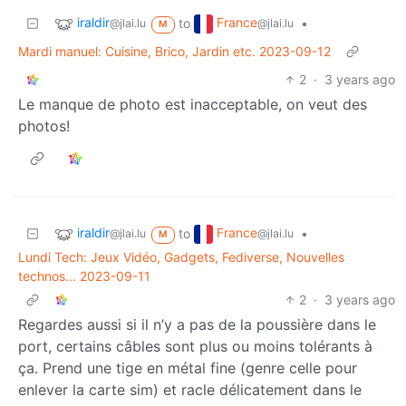
iraldir
France
to
•
@jlai.lu
@jlai.lu
M
Mardi manuel: Cuisine, Brico, Jardin etc. 2023-09-12
2
·
3 years ago
Le manque de photo est inacceptable, on veut des
photos!
iraldir
France
to
•
@jlai.lu
@jlai.lu
M
Lundi Tech: Jeux Vidéo, Gadgets, Fediverse, Nouvelles
technos... 2023-09-11
2
·
3 years ago
Regardes aussi si il n’y a pas de la poussière dans le
port, certains câbles sont plus ou moins tolérants à
ça. Prend une tige en métal fine (genre celle pour
enlever la carte sim) et racle délicatement dans le