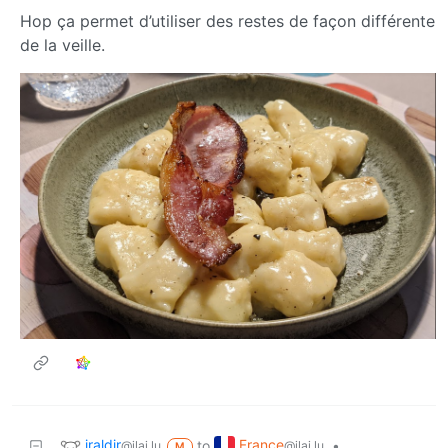
Hop ça permet d’utiliser des restes de façon différente
de la veille.
iraldir
France
to
•
@jlai.lu
@jlai.lu
M