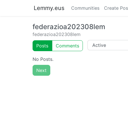
Lemmy.eus
Communities
Create Pos
federazioa202308lem
federazioa202308lem
Posts
Comments
No Posts.
Next