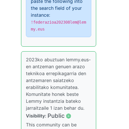
paste the following into
the search field of your
instance:
!federazioa202308lem@lem
my.eus
2023ko abuztuan lemmy.eus-
en antzeman genuen arazo
teknikoa errepikagarria den
antzemaren saiatzeko
erabilitako komunitatea.
Komunitate honek beste
Lemmy instantzia bateko
jarraitzaile 1 izan behar du.
Public
Visibility
:
This community can be