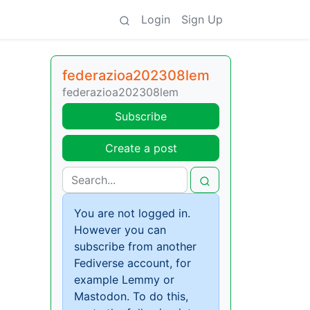
Login
Sign Up
federazioa202308lem
federazioa202308lem
Subscribe
Create a post
You are not logged in.
However you can
subscribe from another
Fediverse account, for
example Lemmy or
Mastodon. To do this,