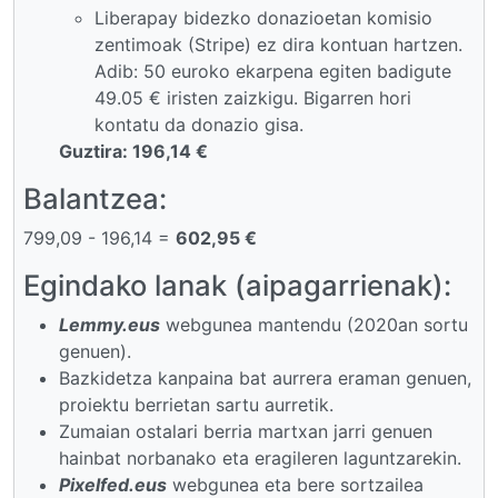
Liberapay bidezko donazioetan komisio
zentimoak (Stripe) ez dira kontuan hartzen.
Adib: 50 euroko ekarpena egiten badigute
49.05 € iristen zaizkigu. Bigarren hori
kontatu da donazio gisa.
Guztira: 196,14 €
Balantzea:
799,09 - 196,14 =
602,95 €
Egindako lanak (aipagarrienak):
Lemmy.eus
webgunea mantendu (2020an sortu
genuen).
Bazkidetza kanpaina bat aurrera eraman genuen,
proiektu berrietan sartu aurretik.
Zumaian ostalari berria martxan jarri genuen
hainbat norbanako eta eragileren laguntzarekin.
Pixelfed.eus
webgunea eta bere sortzailea