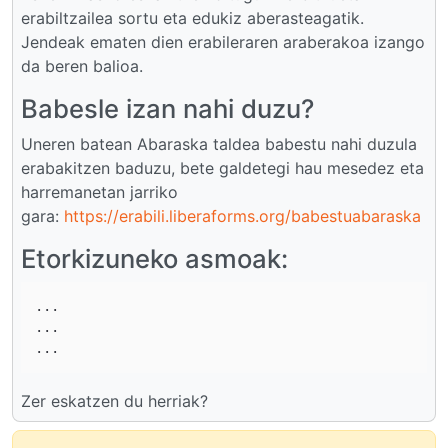
erabiltzailea sortu eta edukiz aberasteagatik.
Jendeak ematen dien erabileraren araberakoa izango
da beren balioa.
Babesle izan nahi duzu?
Uneren batean Abaraska taldea babestu nahi duzula
erabakitzen baduzu, bete galdetegi hau mesedez eta
harremanetan jarriko
gara:
https://erabili.liberaforms.org/babestuabaraska
Etorkizuneko asmoak:
...

...

Zer eskatzen du herriak?