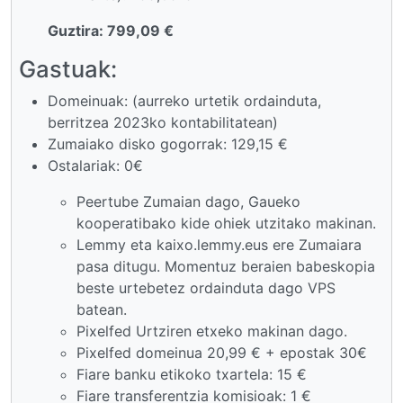
Guztira: 799,09 €
Gastuak:
Domeinuak: (aurreko urtetik ordainduta,
berritzea 2023ko kontabilitatean)
Zumaiako disko gogorrak: 129,15 €
Ostalariak: 0€
Peertube Zumaian dago, Gaueko
kooperatibako kide ohiek utzitako makinan.
Lemmy eta kaixo.lemmy.eus ere Zumaiara
pasa ditugu. Momentuz beraien babeskopia
beste urtebetez ordainduta dago VPS
batean.
Pixelfed Urtziren etxeko makinan dago.
Pixelfed domeinua 20,99 € + epostak 30€
Fiare banku etikoko txartela: 15 €
Fiare transferentzia komisioak: 1 €