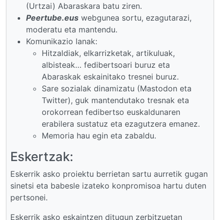
(Urtzai) Abaraskara batu ziren.
Peertube.eus
webgunea sortu, ezagutarazi,
moderatu eta mantendu.
Komunikazio lanak:
Hitzaldiak, elkarrizketak, artikuluak,
albisteak… fedibertsoari buruz eta
Abaraskak eskainitako tresnei buruz.
Sare sozialak dinamizatu (Mastodon eta
Twitter), guk mantendutako tresnak eta
orokorrean fedibertso euskaldunaren
erabilera sustatuz eta ezagutzera emanez.
Memoria hau egin eta zabaldu.
Eskertzak:
Eskerrik asko proiektu berrietan sartu aurretik gugan
sinetsi eta babesle izateko konpromisoa hartu duten
pertsonei.
Eskerrik asko eskaintzen ditugun zerbitzuetan