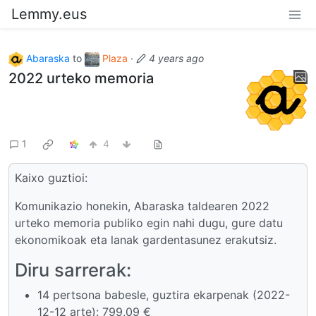
Lemmy.eus
Abaraska
to
Plaza
·
4 years ago
2022 urteko memoria
1
4
Kaixo guztioi:
Komunikazio honekin, Abaraska taldearen 2022
urteko memoria publiko egin nahi dugu, gure datu
ekonomikoak eta lanak gardentasunez erakutsiz.
Diru sarrerak:
14 pertsona babesle, guztira ekarpenak (2022-
12-12 arte): 799,09 €