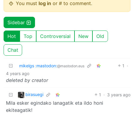
You must
log in
or # to comment.
Sidebar
Hot
Top
Controversial
New
Old
Chat
mikelgs :mastodon:
1
·
@mastodon.eus
4 years ago
deleted by creator
birasuegi
1
·
3 years ago
Mila esker egindako lanagatik eta ildo honi
ekiteagatik!