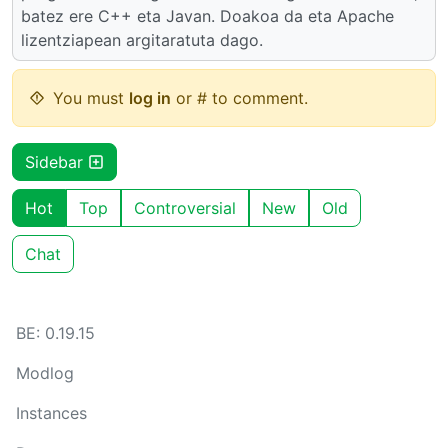
batez ere C++ eta Javan. Doakoa da eta Apache
lizentziapean argitaratuta dago.
You must
log in
or # to comment.
Sidebar
Hot
Top
Controversial
New
Old
Chat
BE: 0.19.15
Modlog
Instances