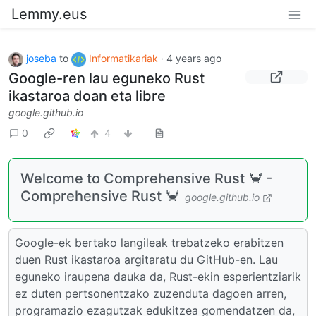
Lemmy.eus
joseba
to
Informatikariak
·
4 years ago
Google-ren lau eguneko Rust
ikastaroa doan eta libre
google.github.io
0
4
Welcome to Comprehensive Rust 🦀 -
Comprehensive Rust 🦀
google.github.io
Google-ek bertako langileak trebatzeko erabitzen
duen Rust ikastaroa argitaratu du GitHub-en. Lau
eguneko iraupena dauka da, Rust-ekin esperientziarik
ez duten pertsonentzako zuzenduta dagoen arren,
programazio ezagutzak edukitzea gomendatzen da,