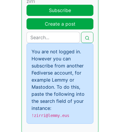
zirri
Subscribe
Create a post
You are not logged in.
However you can
subscribe from another
Fediverse account, for
example Lemmy or
Mastodon. To do this,
paste the following into
the search field of your
instance:
!zirri@lemmy.eus