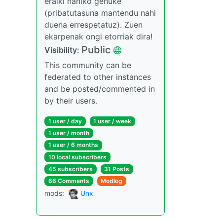
eraiki nahiko genuke
(pribatutasuna mantendu nahi
duena errespetatuz). Zuen
ekarpenak ongi etorriak dira!
Public
Visibility:
This community can be
federated to other instances
and be posted/commented in
by their users.
1 user / day
1 user / week
1 user / month
1 user / 6 months
10 local subscribers
45 subscribers
31 Posts
66 Comments
Modlog
mods:
Unx