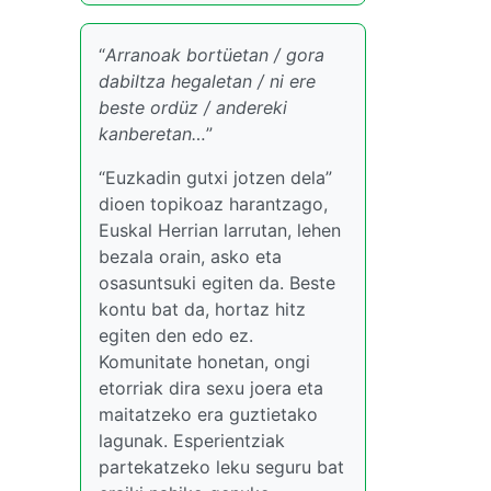
“
Arranoak bortüetan / gora
dabiltza hegaletan / ni ere
beste ordüz / andereki
kanberetan…
”
“Euzkadin gutxi jotzen dela”
dioen topikoaz harantzago,
Euskal Herrian larrutan, lehen
bezala orain, asko eta
osasuntsuki egiten da. Beste
kontu bat da, hortaz hitz
egiten den edo ez.
Komunitate honetan, ongi
etorriak dira sexu joera eta
maitatzeko era guztietako
lagunak. Esperientziak
partekatzeko leku seguru bat