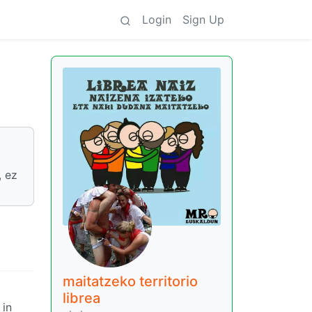
Login
Sign Up
, ez
maitatzeko territorio
librea
 in