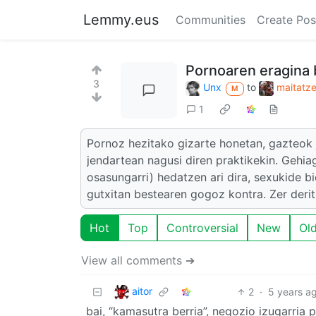
Lemmy.eus
Communities
Create Pos
Pornoaren eragina b
3
Unx
to
maitatzek
M
1
Pornoz hezitako gizarte honetan, gazteok 
jendartean nagusi diren praktikekin. Gehia
osasungarri) hedatzen ari dira, sexukide bi
gutxitan bestearen gogoz kontra. Zer deri
Hot
Top
Controversial
New
Ol
View all comments ➔
aitor
2
·
5 years a
bai, “kamasutra berria”, negozio izugarria