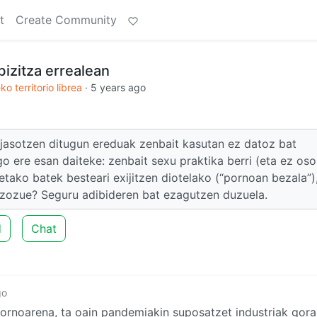
t
Create Community
izitza errealean
o territorio librea
·
5 years ago
jasotzen ditugun ereduak zenbait kasutan ez datoz bat
go ere esan daiteke: zenbait sexu praktika berri (eta ez oso
etako batek besteari exijitzen diotelako (“pornoan bezala”)
tzozue? Seguru adibideren bat ezagutzen duzuela.
d
Chat
go
 pornoarena, ta oain pandemiakin suposatzet industriak gora