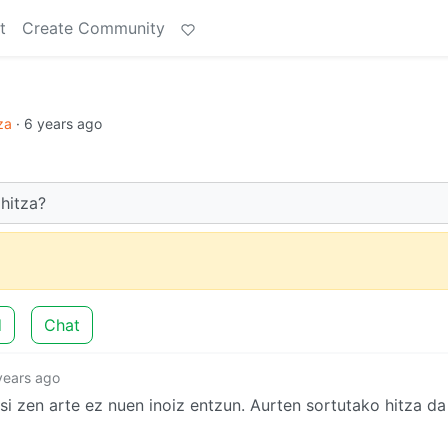
t
Create Community
za
·
6 years ago
 hitza?
d
Chat
years ago
 zen arte ez nuen inoiz entzun. Aurten sortutako hitza d