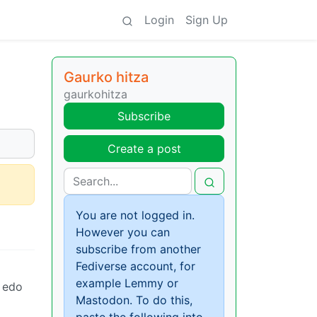
Login
Sign Up
Gaurko hitza
gaurkohitza
Subscribe
Create a post
You are not logged in.
However you can
subscribe from another
Fediverse account, for
example Lemmy or
a edo
Mastodon. To do this,