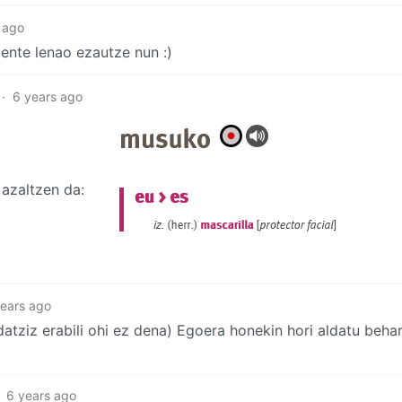
 ago
xente lenao ezautze nun :)
·
6 years ago
e azaltzen da:
years ago
idatziz erabili ohi ez dena) Egoera honekin hori aldatu beha
6 years ago