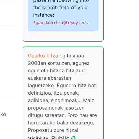
paste the following into
the search field of your
instance:
!gaurkohitza@lemmy.eus
Gaurko hitza
egitasmoa
2008an sortu zen, egunez
egun eta hitzez hitz zure
euskara aberasten
laguntzeko. Egunero hitz bat:
definizioa, itzulpenak,
adibidea, sinonimoak… Maiz
proposamenak jasotzen
rko
ditugu sareetan. Foro hau ere
horretarako balia dezakegu.
Proposatu zure hitza!
Public
Visibility: