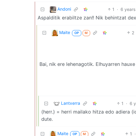
Andoni
1
·
6 years
Aspalditik erabiltze zan!! Nik behintzat de
Maite
2
OP
M
Bai, nik ere lehenagotik. Elhuyarren haux
Lantxerra
1
·
6 
(herr.) = herri mailako hitza edo adiera (
dute.
Maite
1
·
OP
M