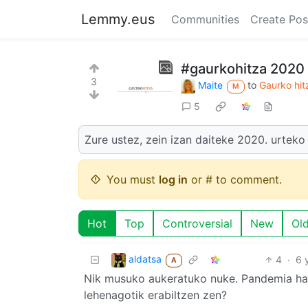
Lemmy.eus
Communities
Create Pos
#gaurkohitza 2020
3
Maite
to
Gaurko hit
M
5
Zure ustez, zein izan daiteke 2020. urteko
You must
log in
or # to comment.
Hot
Top
Controversial
New
Ol
aldatsa
4
·
6 
A
Nik musuko aukeratuko nuke. Pandemia hasi
lehenagotik erabiltzen zen?