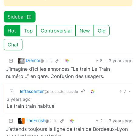
Sidebar
Hot
Top
Controversial
New
Old
Chat
Dremor
8
·
3 years ago
@jlai.lu
J’imagine d’ici les annonces “Le train Le Train
numéro…” en gare. Confusion des usagers.
leftascenter
7
·
@discuss.tchncs.de
3 years ago
Le train train habituel
TheFrirish
2
·
3 years ago
@jlai.lu
J’attends toujours la ligne de train de Bordeaux-Lyon