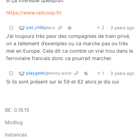
si ça intéresse quelqu’un.
https://www.railcoop.fr/
just_chill
2
·
3 years ago
@jlai.lu
J’ai toujours très peur des compagnies de train privé,
on a tellement d’exemples ou ca marche pas ou très
mal en Europe. Cela dit ca comble un vrai trou dans le
ferroviaire francais donc ca pourrait marcher.
playgeek
1
·
3 years ago
@lemmy.world
Si ils sont présent sur le 59 et 62 alors je dis oui
BE: 0.19.15
Modlog
Instances