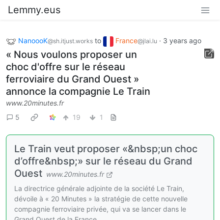
Lemmy.eus
NanoooK
to
France
·
3 years ago
@sh.itjust.works
@jlai.lu
« Nous voulons proposer un
choc d'offre sur le réseau
ferroviaire du Grand Ouest »
annonce la compagnie Le Train
www.20minutes.fr
5
19
1
Le Train veut proposer «&nbsp;un choc
d’offre&nbsp;» sur le réseau du Grand
Ouest
www.20minutes.fr
La directrice générale adjointe de la société Le Train,
dévoile à « 20 Minutes » la stratégie de cette nouvelle
compagnie ferroviaire privée, qui va se lancer dans le
Grand Ouest de la France