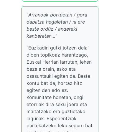
“
Arranoak bortüetan / gora
dabiltza hegaletan / ni ere
beste ordüz / andereki
kanberetan…
”
“Euzkadin gutxi jotzen dela”
dioen topikoaz harantzago,
Euskal Herrian larrutan, lehen
bezala orain, asko eta
osasuntsuki egiten da. Beste
kontu bat da, hortaz hitz
egiten den edo ez.
Komunitate honetan, ongi
etorriak dira sexu joera eta
maitatzeko era guztietako
lagunak. Esperientziak
partekatzeko leku seguru bat