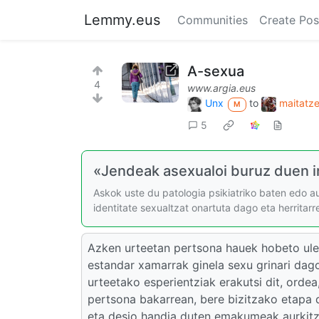
Lemmy.eus
Communities
Create Pos
A-sexua
4
www.argia.eus
Unx
to
maitatzek
M
5
«Jendeak asexualoi buruz duen ir
Askok uste du patologia psikiatriko baten edo au
identitate sexualtzat onartuta dago eta herritar
Azken urteetan pertsona hauek hobeto uler
estandar xamarrak ginela sexu grinari dago
urteetako esperientziak erakutsi dit, orde
pertsona bakarrean, bere bizitzako etapa 
eta desio handia duten emakumeak aurkitze