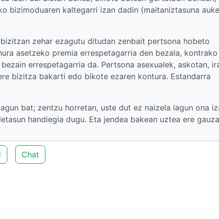
ko bizimoduaren kaltegarri izan dadin (maitaniztasuna auk
 bizitzan zehar ezagutu ditudan zenbait pertsona hobeto
a hura asetzeko premia errespetagarria den bezala, kontrako
 bezain errespetagarria da. Pertsona asexualek, askotan, ir
bere bizitza bakarti edo bikote ezaren kontura. Estandarra
gun bat; zentzu horretan, uste dut ez naizela lagun ona iz
aletasun handiegia dugu. Eta jendea bakean uztea ere gauz
d
Chat