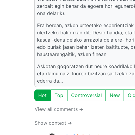
zerbait egin behar da egoera hori egunero
ona delarik).
Era berean, azken urteetako esperientziak
ulertzeko balio izan dit. Desio handia, et
kasua -dena delako arrazoia dela ere- hori
edo burlak jasan behar izaten baitituzte, 
haustearengaitik, azken finean.
Askotan gogoratzen dut neure koadrilako la
eta damu naiz. Inoren bizitzan sartzeko z
ederra da…
Hot
Top
Controversial
New
Ol
View all comments ➔
Show context ➔