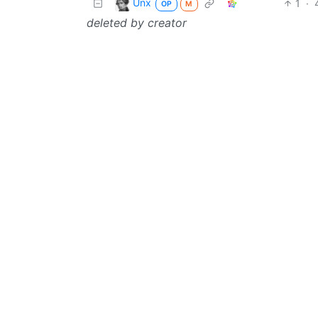
Unx
1
·
OP
M
deleted by creator