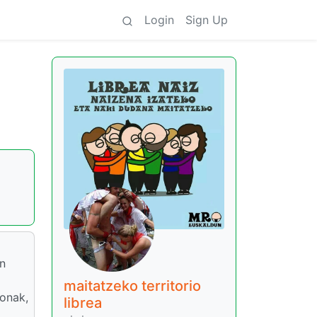
Login
Sign Up
en
maitatzeko territorio
zonak,
librea