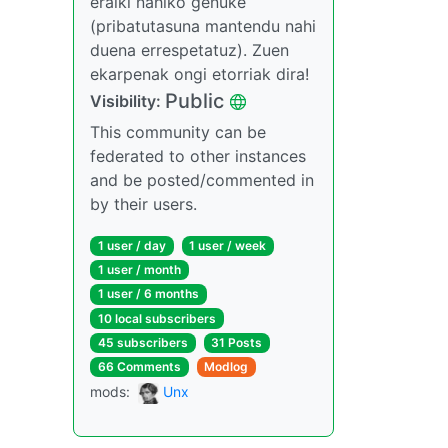
eraiki nahiko genuke
(pribatutasuna mantendu nahi
duena errespetatuz). Zuen
ekarpenak ongi etorriak dira!
Public
Visibility:
This community can be
federated to other instances
and be posted/commented in
by their users.
1 user / day
1 user / week
1 user / month
1 user / 6 months
10 local subscribers
45 subscribers
31 Posts
66 Comments
Modlog
mods:
Unx