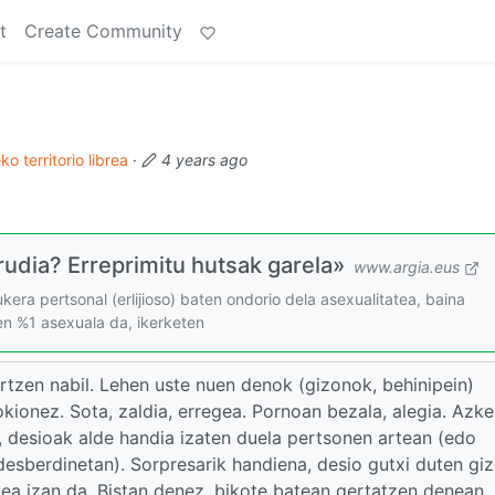
t
Create Community
o territorio librea
·
4 years ago
udia? Erreprimitu hutsak garela»
www.argia.eus
kera pertsonal (erlijioso) baten ondorio dela asexualitatea, baina
ren %1 asexuala da, ikerketen
tzen nabil. Lehen uste nuen denok (gizonok, behinipein)
kionez. Sota, zaldia, erregea. Pornoan bezala, alegia. Azk
a, desioak alde handia izaten duela pertsonen artean (edo
desberdinetan). Sorpresarik handiena, desio gutxi duten gi
a izan da. Bistan denez, bikote batean gertatzen denean,