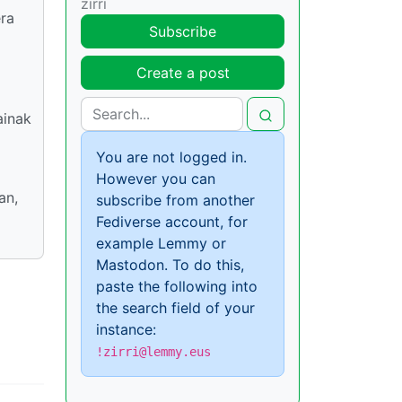
zirri
era
Subscribe
Create a post
ainak
You are not logged in.
However you can
an,
subscribe from another
a
Fediverse account, for
example Lemmy or
Mastodon. To do this,
paste the following into
the search field of your
instance:
!zirri@lemmy.eus