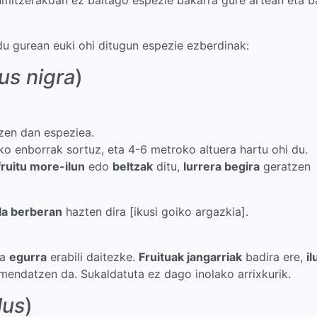
u gurean euki ohi ditugun espezie ezberdinak:
s nigra
)
tzen dan espeziea.
ko enborrak sortuz, eta 4-6 metroko altuera hartu ohi du.
fruitu more-ilun
edo
beltzak
ditu,
lurrera begira
geratzen
ila berberan
hazten dira [ikusi goiko argazkia].
ta
egurra
erabili daitezke.
Fruituak jangarriak
badira ere,
il
mendatzen da. Sukaldatuta ez dago inolako arrixkurik.
lus
)