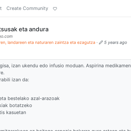
t
Create Community
tsusak eta andura
go.com
ren, landareen eta naturaren zaintza eta ezagutza
·
5 years ago
r gisa, izan ukendu edo infusio moduan. Aspirina medikamen
re.
abili izan da:
 eta bestelako azal-arazoak
ukiak botatzeko
tis kasuetan
sumitzerakoan ez baitago espezie bakarra gure artean eta 