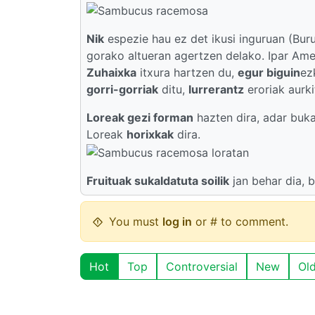
Nik
espezie hau ez det ikusi inguruan (Bur
gorako altueran agertzen delako. Ipar Ameri
Zuhaixka
itxura hartzen du,
egur biguin
ez
gorri-gorriak
ditu,
lurrerantz
eroriak aurki
Loreak gezi forman
hazten dira, adar bukae
Loreak
horixkak
dira.
Fruituak sukaldatuta soilik
jan behar dia, 
You must
log in
or # to comment.
Hot
Top
Controversial
New
Ol