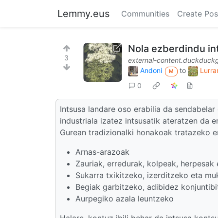
Lemmy.eus
Communities
Create Pos
Nola ezberdindu in
3
external-content.duckduck
Andoni
to
Lurra
M
0
Intsusa landare oso erabilia da sendabela
industriala izatez intsusatik ateratzen da e
Gurean tradizionalki honakoak tratazeko er
Arnas-arazoak
Zauriak, erredurak, kolpeak, herpesak
Sukarra txikitzeko, izerditzeko eta m
Begiak garbitzeko, adibidez konjuntibi
Aurpegiko azala leuntzeko
Halare, kontuz ibili behar da intsusa kont