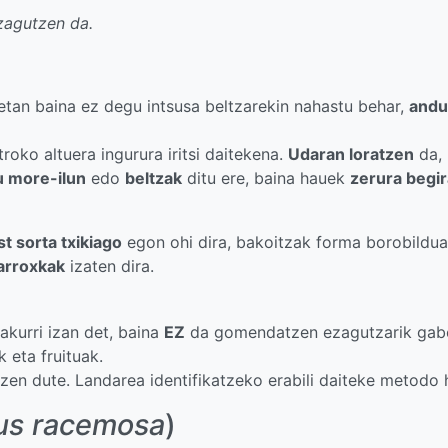
zagutzen da.
etan baina ez degu intsusa beltzarekin nahastu behar,
andu
oko altuera ingurura iritsi daitekena.
Udaran loratzen
da,
tu more-ilun
edo
beltzak
ditu ere, baina hauek
zerura begir
t sorta txikiago
egon ohi dira, bakoitzak forma borobildua
arroxkak
izaten dira.
rakurri izan det, baina
EZ
da gomendatzen ezagutzarik gab
 eta fruituak.
zen dute. Landarea identifikatzeko erabili daiteke metodo 
s racemosa
)