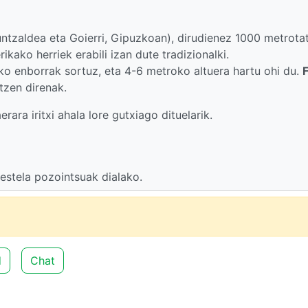
untzaldea eta Goierri, Gipuzkoan), dirudienez 1000 metrotat
kako herriek erabili izan dute tradizionalki.
ko enborrak sortuz, eta 4-6 metroko altuera hartu ohi du.
F
tzen direnak.
rara iritxi ahala lore gutxiago dituelarik.
bestela pozointsuak dialako.
d
Chat