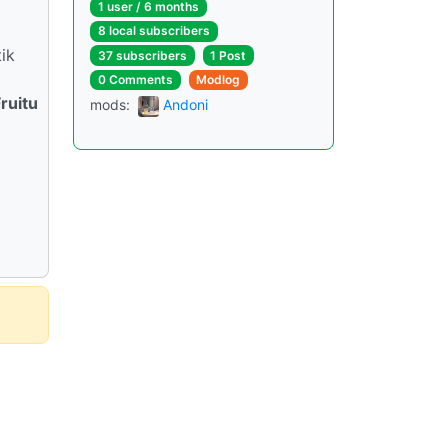
1 user / 6 months
8 local subscribers
ik
37 subscribers
1 Post
0 Comments
Modlog
ruitu
mods:
Andoni