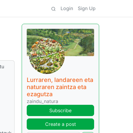
Login
Sign Up
tu
Lurraren, landareen eta
naturaren zaintza eta
ezagutza
zaindu_natura
Subscribe
Create a post
batzuk