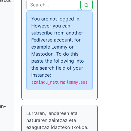
You are not logged in.
However you can
subscribe from another
Fediverse account, for
example Lemmy or
Mastodon. To do this,
paste the following into
the search field of your
instance:
!zaindu_natura@lemmy.eus
un-
Lurraren, landareen eta
naturaren zaintzaz eta
ezagutzaz idazteko txokoa.