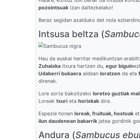
pozointsuak
izan daitezkelako!
Beraz segidan azalduko det nola ezberdind
Intsusa beltza (
Sambucu
Hau da euskal herritar medikuntzan erabil
Zuhaixka
itxura hartzen du,
egur biguin
ez
Udaberri bukaera
aldean
loratzen
da eta
direnak.
Lore sorta bakoitzeko
loretxo guztiak ma
Loreak
txuri
eta
horixkak
dira.
Espezie honen
loreak, fruituak, hostoak
e
ilun daudenean bakarrik
jatea gordinik go
Andura (
Sambucus ebu