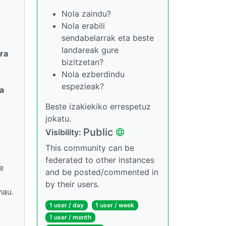
Nola zaindu?
Nola erabili
sendabelarrak eta beste
landareak gure
ra
bizitzetan?
Nola ezberdindu
espezieak?
a
Beste izakiekiko errespetuz
jokatu.
Public
Visibility:
This community can be
federated to other instances
e
and be posted/commented in
by their users.
hau.
1 user / day
1 user / week
1 user / month