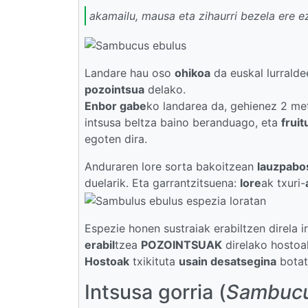
akamailu, mausa eta zihaurri bezela ere e
Landare hau oso
ohikoa
da euskal lurralde
pozointsua
delako.
Enbor gabe
ko landarea da, gehienez 2 metr
intsusa beltza baino beranduago, eta
frui
egoten dira.
Anduraren lore sorta bakoitzean
lauzpabos
duelarik. Eta garrantzitsuena:
lore
ak txuri-
Espezie honen sustraiak erabiltzen direla i
erabil
tzea
POZOINTSUAK
direlako hostoak
Hostoak
txikituta
usain desatsegina
botat
Intsusa gorria (
Sambucu