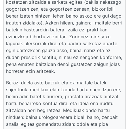
kostatzen zitzaidala sarketa egitea (zakila nekezago
gogortzen zen, eta gogortzen zenean, bizkor ibili
behar izaten nintzen, lehen baino askoz ere gutxiago
irauten zidalako). Azken hilean, gainera -maitale berri
batekin hastearekin batera- zaila ez, praktikan
ezinezkoa bihurtu zitzaidan. Zorionez, nire sexu
lagunak ulerkorrak dira, eta badira sarketaz aparte
egin daitezkeen gauza asko; baina, nahiz eta ez
dudan presiorik sentitu, ni neu ez nengoen konforme,
pena ematen baitzidan denoi gustatzen zaigun jolas
horretan ezin aritzeak.
Beraz, duela aste batzuk eta ex-maitale batek
sujeriturik, medikuarekin txanda hartu nuen. Izan ere,
behin adin batetik aurrera, prostata arazoak aintzat
hartu beharreko kontua dira, eta ideia ona iruditu
zitzaidan hori begiratzea. Medikuak ondo hartu
ninduen: baina urologoarenera bidali baino, zenbait
analisi egitea gomendatu zidan: odola eta pixa