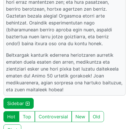
hori erraz mantentzen zen; eta hura pasatzean,
berriro berotzean, hortxe agertzen zen berriz.
Gaztetan bezala alegia! Orgasmoa etorri arte
behintzat. Oraindik esperimentutan nago
(biharamunean berriro aproba egin nuen, aspaldi
baztertua nuen larru jotze goiztiarra, eta berriz
ondo!) baina itxura oso ona du kontu honek.
Beltxargak kanturik ederrena heriotzaren aurretik
ematen duela esaten den arren, medikuntza eta
zientziari esker une hori pixka bat luzatu daitekeela
ematen du! Animo 50 urtetik gorakoek! Joan
medikuarenera, agian sorpresa ona hartuko baituzue,
eta zuen maitaleek hobea!
Sidebar
Hot
Top
Controversial
New
Old