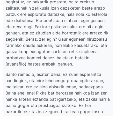
begiratuz, ez bakarrik prostata, baita erekzio
zailtasunekin zerikusia izan dezaketen beste arazo
batzuk ere esploratu daitezke, hala nola kolesterola
edo diabetesa. Eta bon! Joan nintzen, egin genuen,
eta dena ongi. Faktore psikosozialez ere hitz egin
genuen, eta ez zirudien alde horretatik ere arrazoirik
zegoenik. Beraz, zer egin? Gaur egunean hiruzpalau
farmako daude aukeran, horrelako kasuetarako, eta
gauza konplexuagotan sartu aurretik sinpleena
probatzea komeni denez, haietako batekin
(avanafilo) hastea erabaki genuen.
Santo remedio, esaten dena. Ez nuen esperantza
handiegirik, eta nire lehenengo proba egiterakoan,
maitaleari ere ez nion abisurik eman, badaezpada.
Baina ene, ene! Pixka bat berotzea nahikoa izan zen,
hanka artean eztanda bat igartzeko, eta zakila harria
baino gogor eta prestuagoa izateko. Ez hori
bakarrik: eszitazioa zegoen bitartean gogortasun