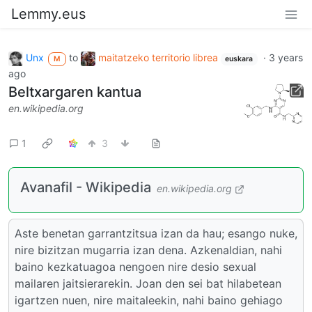
Lemmy.eus
Unx
to
maitatzeko territorio librea
·
3 years
M
euskara
ago
Beltxargaren kantua
en.wikipedia.org
1
3
Avanafil - Wikipedia
en.wikipedia.org
Aste benetan garrantzitsua izan da hau; esango nuke,
nire bizitzan mugarria izan dena. Azkenaldian, nahi
baino kezkatuagoa nengoen nire desio sexual
mailaren jaitsierarekin. Joan den sei bat hilabetean
igartzen nuen, nire maitaleekin, nahi baino gehiago