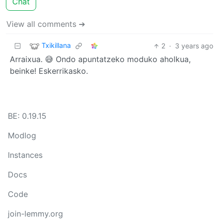
Chat
View all comments ➔
Txikillana
2
·
3 years ago
Arraixua. 😅 Ondo apuntatzeko moduko aholkua,
beinke! Eskerrikasko.
BE: 0.19.15
Modlog
Instances
Docs
Code
join-lemmy.org