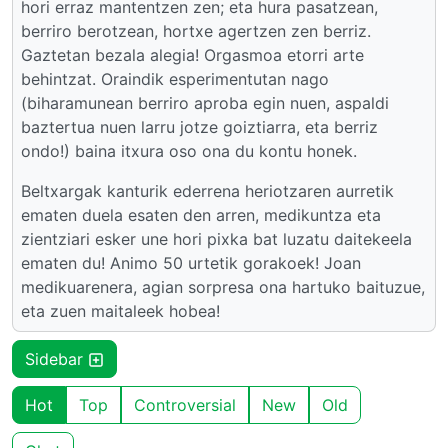
hori erraz mantentzen zen; eta hura pasatzean,
berriro berotzean, hortxe agertzen zen berriz.
Gaztetan bezala alegia! Orgasmoa etorri arte
behintzat. Oraindik esperimentutan nago
(biharamunean berriro aproba egin nuen, aspaldi
baztertua nuen larru jotze goiztiarra, eta berriz
ondo!) baina itxura oso ona du kontu honek.
Beltxargak kanturik ederrena heriotzaren aurretik
ematen duela esaten den arren, medikuntza eta
zientziari esker une hori pixka bat luzatu daitekeela
ematen du! Animo 50 urtetik gorakoek! Joan
medikuarenera, agian sorpresa ona hartuko baituzue,
eta zuen maitaleek hobea!
Sidebar
Hot
Top
Controversial
New
Old