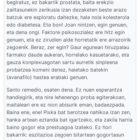
begiratuz, ez bakarrik prostata, baita erekzio
zailtasunekin zerikusia izan dezaketen beste arazo
batzuk ere esploratu daitezke, hala nola kolesterola
edo diabetesa. Eta bon! Joan nintzen, egin genuen,
eta dena ongi. Faktore psikosozialez ere hitz egin
genuen, eta ez zirudien alde horretatik ere arrazoirik
zegoenik. Beraz, zer egin? Gaur egunean hiruzpalau
farmako daude aukeran, horrelako kasuetarako, eta
gauza konplexuagotan sartu aurretik sinpleena
probatzea komeni denez, haietako batekin
(avanafilo) hastea erabaki genuen.
Santo remedio, esaten dena. Ez nuen esperantza
handiegirik, eta nire lehenengo proba egiterakoan,
maitaleari ere ez nion abisurik eman, badaezpada.
Baina ene, ene! Pixka bat berotzea nahikoa izan zen,
hanka artean eztanda bat igartzeko, eta zakila harria
baino gogor eta prestuagoa izateko. Ez hori
bakarrik: eszitazioa zegoen bitartean gogortasun