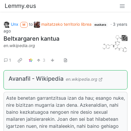
Lemmy.eus
Unx
to
maitatzeko territorio librea
·
3 years
M
euskara
ago
Beltxargaren kantua
en.wikipedia.org
1
3
Avanafil - Wikipedia
en.wikipedia.org
Aste benetan garrantzitsua izan da hau; esango nuke,
nire bizitzan mugarria izan dena. Azkenaldian, nahi
baino kezkatuagoa nengoen nire desio sexual
mailaren jaitsierarekin. Joan den sei bat hilabetean
igartzen nuen, nire maitaleekin, nahi baino gehiago