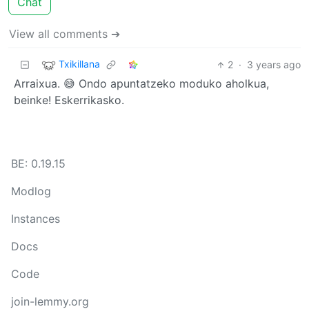
Chat
View all comments ➔
Txikillana
2
·
3 years ago
Arraixua. 😅 Ondo apuntatzeko moduko aholkua,
beinke! Eskerrikasko.
BE: 0.19.15
Modlog
Instances
Docs
Code
join-lemmy.org