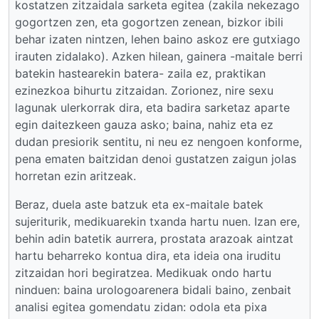
kostatzen zitzaidala sarketa egitea (zakila nekezago
gogortzen zen, eta gogortzen zenean, bizkor ibili
behar izaten nintzen, lehen baino askoz ere gutxiago
irauten zidalako). Azken hilean, gainera -maitale berri
batekin hastearekin batera- zaila ez, praktikan
ezinezkoa bihurtu zitzaidan. Zorionez, nire sexu
lagunak ulerkorrak dira, eta badira sarketaz aparte
egin daitezkeen gauza asko; baina, nahiz eta ez
dudan presiorik sentitu, ni neu ez nengoen konforme,
pena ematen baitzidan denoi gustatzen zaigun jolas
horretan ezin aritzeak.
Beraz, duela aste batzuk eta ex-maitale batek
sujeriturik, medikuarekin txanda hartu nuen. Izan ere,
behin adin batetik aurrera, prostata arazoak aintzat
hartu beharreko kontua dira, eta ideia ona iruditu
zitzaidan hori begiratzea. Medikuak ondo hartu
ninduen: baina urologoarenera bidali baino, zenbait
analisi egitea gomendatu zidan: odola eta pixa