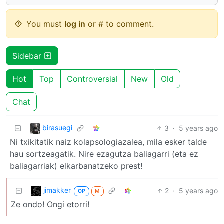
You must
log in
or # to comment.
Sidebar
Hot
Top
Controversial
New
Old
Chat
birasuegi
3
·
5 years ago
Ni txikitatik naiz kolapsologiazalea, mila esker talde
hau sortzeagatik. Nire ezagutza baliagarri (eta ez
baliagarriak) elkarbanatzeko prest!
jimakker
2
·
5 years ago
OP
M
Ze ondo! Ongi etorri!