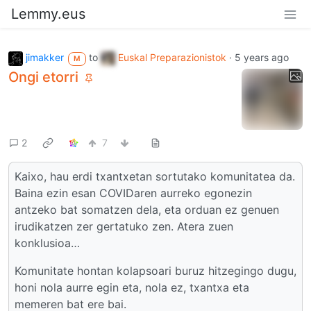
Lemmy.eus
jimakker
to
Euskal Preparazionistok
·
5 years ago
M
Ongi etorri
2
7
Kaixo, hau erdi txantxetan sortutako komunitatea da.
Baina ezin esan COVIDaren aurreko egonezin
antzeko bat somatzen dela, eta orduan ez genuen
irudikatzen zer gertatuko zen. Atera zuen
konklusioa…
Komunitate hontan kolapsoari buruz hitzegingo dugu,
honi nola aurre egin eta, nola ez, txantxa eta
memeren bat ere bai.