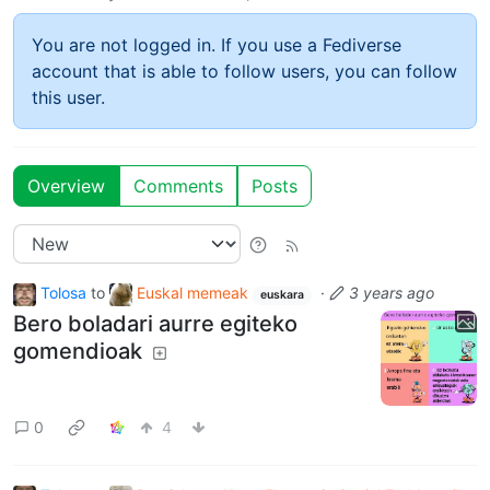
You are not logged in. If you use a Fediverse
account that is able to follow users, you can follow
this user.
Overview
Comments
Posts
Tolosa
to
Euskal memeak
·
3 years ago
euskara
Bero boladari aurre egiteko
gomendioak
0
4