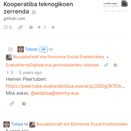
Kooperatiba teknogikoen
zerrenda
github.com
0
4
Tolosa
to
OP
BurujabetzaK eta Ekonomia Sozial Eraldatzailea
•
EuskalHerriaDigitala.eus jardunaldietako bideoak
3
·
5 years ago
Hemen Peertuben:
https://peertube.euskarabildua.eus/w/p/2SDg7A7DbFN6UJSzrLvwC4
Mila esker,
@aldatsa@lemmy.eus
Tolosa
to
BurujabetzaK eta Ekonomia Sozial Eraldatzailea
·
5 years ago