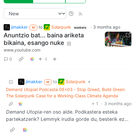
jimakker
to
Solarpunk
·
3 months ago
M
euskara
Anuntzio bat... baina ariketa
bikaina, esango nuke
www.youtube.com
0
4
jimakker
Solarpunk
to
•
M
Demand Utopia! Podcasta 06x03 - Stop Greed, Build Green:
The Solarpunk Case for a Working-Class Climate Agenda
1
·
3 months ago
Demand Utopia
-ren oso alde. Podkastera esteka
partekatzerik? Lemmyk irudia gorde du, besterik ez…