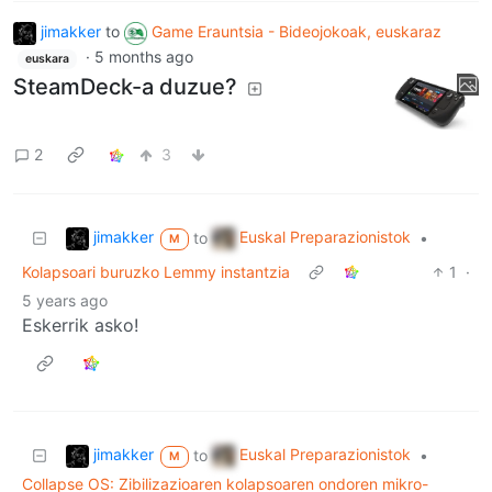
jimakker
to
Game Erauntsia - Bideojokoak, euskaraz
·
5 months ago
euskara
SteamDeck-a duzue?
2
3
jimakker
Euskal Preparazionistok
to
•
M
Kolapsoari buruzko Lemmy instantzia
1
·
5 years ago
Eskerrik asko!
jimakker
Euskal Preparazionistok
to
•
M
Collapse OS: Zibilizazioaren kolapsoaren ondoren mikro-