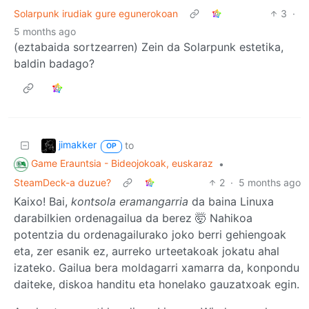
Solarpunk irudiak gure egunerokoan
3
·
5 months ago
(eztabaida sortzearren) Zein da Solarpunk estetika,
baldin badago?
jimakker
to
OP
Game Erauntsia - Bideojokoak, euskaraz
•
SteamDeck-a duzue?
2
·
5 months ago
Kaixo! Bai,
kontsola eramangarria
da baina Linuxa
darabilkien ordenagailua da berez 🤯 Nahikoa
potentzia du ordenagailurako joko berri gehiengoak
eta, zer esanik ez, aurreko urteetakoak jokatu ahal
izateko. Gailua bera moldagarri xamarra da, konpondu
daiteke, diskoa handitu eta honelako gauzatxoak egin.