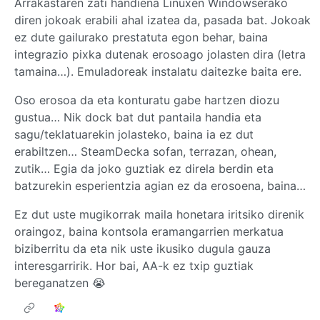
Arrakastaren zati handiena Linuxen Windowserako
diren jokoak erabili ahal izatea da, pasada bat. Jokoak
ez dute gailurako prestatuta egon behar, baina
integrazio pixka dutenak erosoago jolasten dira (letra
tamaina…). Emuladoreak instalatu daitezke baita ere.
Oso erosoa da eta konturatu gabe hartzen diozu
gustua… Nik dock bat dut pantaila handia eta
sagu/teklatuarekin jolasteko, baina ia ez dut
erabiltzen… SteamDecka sofan, terrazan, ohean,
zutik… Egia da joko guztiak ez direla berdin eta
batzurekin esperientzia agian ez da erosoena, baina…
Ez dut uste mugikorrak maila honetara iritsiko direnik
oraingoz, baina kontsola eramangarrien merkatua
biziberritu da eta nik uste ikusiko dugula gauza
interesgarririk. Hor bai, AA-k ez txip guztiak
bereganatzen 😭