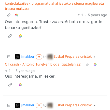
kontrolatzaileak programatu ahal izateko sistema eragilea eta
tresna multzoa
1
·
5 years ago
Oso interesgarria. Traste
zaharrak
bota ordez gorde
beharko genituzke?
jimakker
Euskal Preparazionistok
to
•
M
Oil crash - Antonio Turiel-en bloga (gaztelaniaz)
1
·
5 years ago
Oso interesgarria, milesker!
jimakker
Euskal Preparazionistok
to
•
M