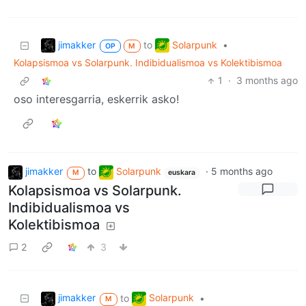
jimakker
Solarpunk
to
•
OP
M
Kolapsismoa vs Solarpunk. Indibidualismoa vs Kolektibismoa
1
·
3 months ago
oso interesgarria, eskerrik asko!
jimakker
to
Solarpunk
·
5 months ago
M
euskara
Kolapsismoa vs Solarpunk.
Indibidualismoa vs
Kolektibismoa
2
3
jimakker
Solarpunk
to
•
M