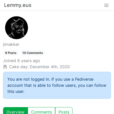
Lemmy.eus
jimakker
9 Posts
10 Comments
Joined
6 years ago
Cake day:
December 4th, 2020
You are not logged in. If you use a Fediverse
account that is able to follow users, you can follow
this user.
Overview
Comments
Posts