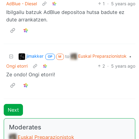
AdBlue - Diesel
1
·
5 years ago
Ibilgailu batzuk AdBlue depositoa hutsa badute ez
dute arrankatzen.
jimakker
Euskal Preparazionistok
to
•
OP
M
Ongi etorri
2
·
5 years ago
Ze ondo! Ongi etorri!
Next
Moderates
Euskal Preparazionistok