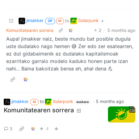
jimakker
Solarpunk
to
•
OP
M
Komunitatearen sorrera
2
·
5 months ago
Aupa! jimakker naiz, beste mundu bat posible dugula
uste dudalako nago hemen 😅 Zer edo zer esatearren,
ez dut gidabaimenik ez dudalako kapitalismoak
ezarritako garraio modelo kaduko honen parte izan
nahi… Baina bakoitzak berea eh, ahal dena 💪
jimakker
to
Solarpunk
·
5 months ago
M
euskara
Komunitatearen sorrera
3
4