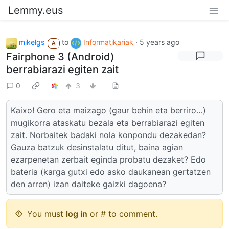
Lemmy.eus
mikelgs
to
Informatikariak
·
5 years ago
A
Fairphone 3 (Android)
berrabiarazi egiten zait
0
3
Kaixo! Gero eta maizago (gaur behin eta berriro…)
mugikorra ataskatu bezala eta berrabiarazi egiten
zait. Norbaitek badaki nola konpondu dezakedan?
Gauza batzuk desinstalatu ditut, baina agian
ezarpenetan zerbait eginda probatu dezaket? Edo
bateria (karga gutxi edo asko daukanean gertatzen
den arren) izan daiteke gaizki dagoena?
You must
log in
or # to comment.