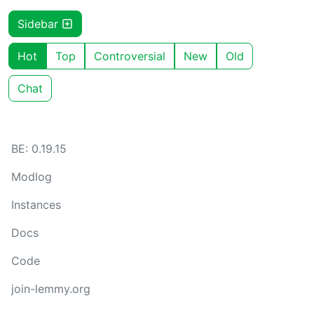
Sidebar
Hot
Top
Controversial
New
Old
Chat
BE: 0.19.15
Modlog
Instances
Docs
Code
join-lemmy.org