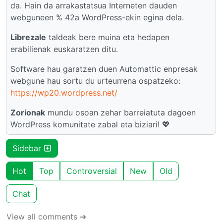
da. Hain da arrakastatsua Interneten dauden
webguneen % 42a WordPress-ekin egina dela.
Librezale
taldeak bere muina eta hedapen
erabilienak euskaratzen ditu.
Software hau garatzen duen Automattic enpresak
webgune hau sortu du urteurrena ospatzeko:
https://wp20.wordpress.net/
Zorionak
mundu osoan zehar barreiatuta dagoen
WordPress komunitate zabal eta biziari! 💖
Sidebar
Hot
Top
Controversial
New
Old
Chat
View all comments ➔