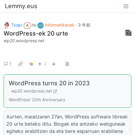
Lemmy.eus
Txopi
to
Informatikariak
·
3 年前
A
WordPress-ek 20 urte
wp20.wordpress.net
1
2
WordPress turns 20 in 2023
wp20.wordpress.net
WordPress' 20th Anniversary
Aurten, maiatzaren 27an, WordPress software libreak
20 urte beteko ditu. Blogak eta antzeko webguneak
egiteko erabiltzen da eta bere esparruan erabiliena