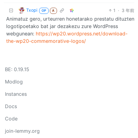
Txopi
1
·
3 年前
OP
A
Animatuz gero, urteurren honetarako prestatu dituzten
logotipoetako bat jar dezakezu zure WordPress
webgunean:
https://wp20.wordpress.net/download-
the-wp20-commemorative-logos/
BE: 0.19.15
Modlog
Instances
Docs
Code
join-lemmy.org