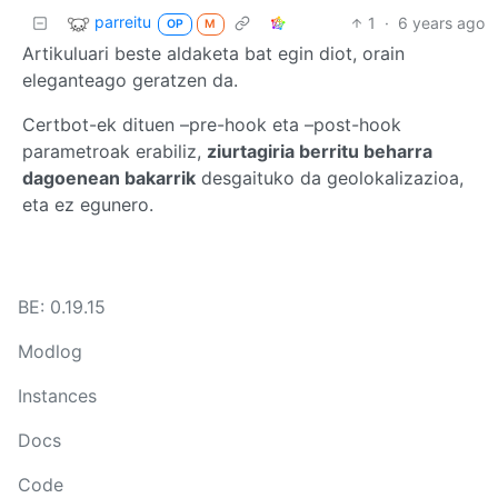
parreitu
1
·
6 years ago
OP
M
Artikuluari beste aldaketa bat egin diot, orain
eleganteago geratzen da.
Certbot-ek dituen –pre-hook eta –post-hook
parametroak erabiliz,
ziurtagiria berritu beharra
dagoenean bakarrik
desgaituko da geolokalizazioa,
eta ez egunero.
BE: 0.19.15
Modlog
Instances
Docs
Code