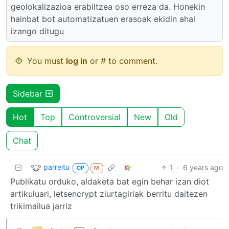
geolokalizazioa erabiltzea oso erreza da. Honekin
hainbat bot automatizatuen erasoak ekidin ahal
izango ditugu
You must
log in
or # to comment.
Sidebar
Hot
Top
Controversial
New
Old
Chat
parreitu
1
·
6 years ago
OP
M
Publikatu orduko, aldaketa bat egin behar izan diot
artikuluari, letsencrypt ziurtagiriak berritu daitezen
trikimailua jarriz