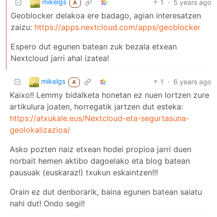
mikelgs
1
·
5 years ago
A
Geoblocker delakoa ere badago, agian interesatzen
zaizu:
https://apps.nextcloud.com/apps/geoblocker
Espero dut egunen batean zuk bezala etxean
Nextcloud jarri ahal izatea!
mikelgs
1
·
6 years ago
A
Kaixo!! Lemmy bidalketa honetan ez nuen lortzen zure
artikulura joaten, horregatik jartzen dut esteka:
https://atxukale.eus/Nextcloud-eta-segurtasuna-
geolokalizazioa/
Asko pozten naiz etxean hodei propioa jarri duen
norbait hemen aktibo dagoelako eta blog batean
pausuak (euskaraz!) txukun eskaintzen!!!
Orain ez dut denborarik, baina egunen batean saiatu
nahi dut! Ondo segi!!