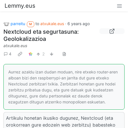
Lemmy.eus
parreitu
to
atxukale.eus
·
6 years ago
M
Nextcloud eta segurtasuna:
Geolokalizazioa
atxukale.eus
4
2
Aurrez azaldu izan dudan moduan, nire etxeko router-aren
alboan bizi den raspberrypi-an jarrita dut gure etxeko
Nextcloud zerbitzari txikia. Zerbitzari honetan gure hodei
zerbitzu pribatua dugu, eta gure datuak guk kudeatzen
ditugunez, gure datu pertsonalak ez daude denok
ezagutzen ditugun atzerriko monopolioen eskuetan.
Artikulu honetan ikusiko dugunez, Nextcloud (eta
orokorrean gure edozein web zerbitzu) babesteko