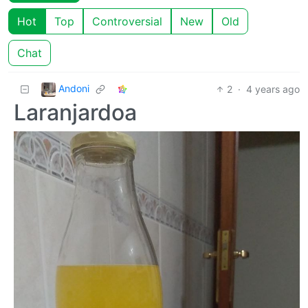
Hot
Top
Controversial
New
Old
Chat
Andoni
2
·
4 years ago
Laranjardoa