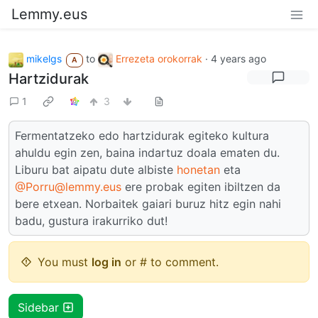
Lemmy.eus
mikelgs
to
Errezeta orokorrak
·
4 years ago
A
Hartzidurak
1
3
Fermentatzeko edo hartzidurak egiteko kultura
ahuldu egin zen, baina indartuz doala ematen du.
Liburu bat aipatu dute albiste
honetan
eta
@Porru@lemmy.eus
ere probak egiten ibiltzen da
bere etxean. Norbaitek gaiari buruz hitz egin nahi
badu, gustura irakurriko dut!
You must
log in
or # to comment.
Sidebar