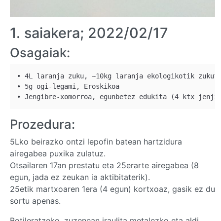
1. saiakera; 2022/02/17
Osagaiak:
• 4L laranja zuku, ~10kg laranja ekologikotik zukutu
• 5g ogi-legami, Eroskikoa

Prozedura:
5Lko beirazko ontzi lepofin batean hartzidura
airegabea puxika zulatuz.
Otsailaren 17an prestatu eta 25erarte airegabea (8
egun, jada ez zeukan ia aktibitaterik).
25etik martxoaren 1era (4 egun) kortxoaz, gasik ez du
sortu apenas.
Botileratzeko, zuzenean iraulita metalezko eta aldi