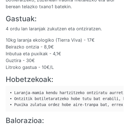
berean telazko txano1 batekin.
Gastuak:
4 ordu lan laranjak zukutzen eta ontziratzen.
10kg laranja ekologiko (Tierra Viva) - 17€
Beirazko ontzia - 8,9€
Inbutua eta puxikak - 4,1€
Guztira - 30€
Litroko gastua - 10€/L
Hobetzekoak:
• Laranja-mamia kendu hartzitzeko ontziratu aurretik
• Ontzitik botiletaratzeko hobe tutu bat erabili, ho
Balorazioa: