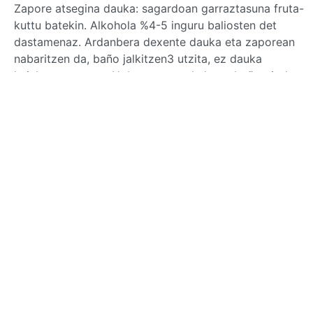
Zapore atsegina dauka: sagardoan garraztasuna fruta-
kuttu batekin. Alkohola %4-5 inguru baliosten det
dastamenaz. Ardanbera dexente dauka eta zaporean
nabaritzen da, baño jalkitzen3 utzita, ez dauka
hainbeste zapore. Hobe sartzen da hotz, baño giroko
tenperatutan ere ez dago gaixki; ez daukanez alkohol
gehiegi, errex sartze da.
BE: 0.19.15
Modlog
Instances
Docs
Code