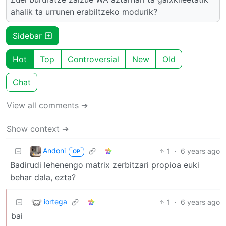
ahalik ta urrunen erabiltzeko modurik?
Sidebar
Hot
Top
Controversial
New
Old
Chat
View all comments ➔
Show context ➔
Andoni
1
·
6 years ago
OP
Badirudi lehenengo matrix zerbitzari propioa euki
behar dala, ezta?
iortega
1
·
6 years ago
bai