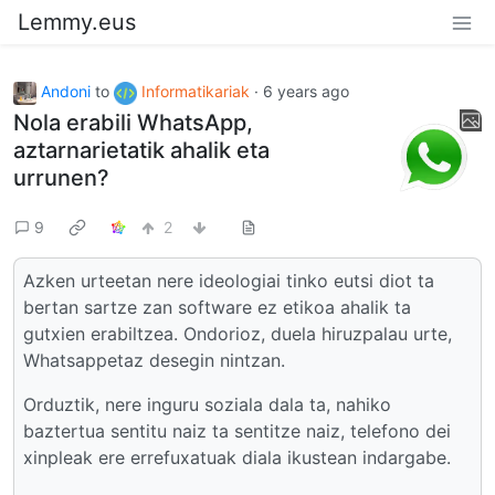
Lemmy.eus
Andoni
to
Informatikariak
·
6 years ago
Nola erabili WhatsApp,
aztarnarietatik ahalik eta
urrunen?
9
2
Azken urteetan nere ideologiai tinko eutsi diot ta
bertan sartze zan software ez etikoa ahalik ta
gutxien erabiltzea. Ondorioz, duela hiruzpalau urte,
Whatsappetaz desegin nintzan.
Orduztik, nere inguru soziala dala ta, nahiko
baztertua sentitu naiz ta sentitze naiz, telefono dei
xinpleak ere errefuxatuak diala ikustean indargabe.