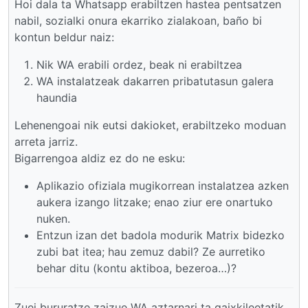
Hoi dala ta Whatsapp erabiltzen hastea pentsatzen
nabil, sozialki onura ekarriko zialakoan, baño bi
kontun beldur naiz:
Nik WA erabili ordez, beak ni erabiltzea
WA instalatzeak dakarren pribatutasun galera
haundia
Lehenengoai nik eutsi dakioket, erabiltzeko moduan
arreta jarriz.
Bigarrengoa aldiz ez do ne esku:
Aplikazio ofiziala mugikorrean instalatzea azken
aukera izango litzake; enao ziur ere onartuko
nuken.
Entzun izan det badola modurik Matrix bidezko
zubi bat itea; hau zemuz dabil? Ze aurretiko
behar ditu (kontu aktiboa, bezeroa…)?
Zuei bururatze zaizue WA aztarnari ta gaixkileetatik