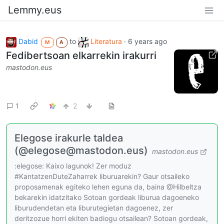
Lemmy.eus
Dabid
to
Literatura
·
6 years ago
M
A
Fedibertsoan elkarrekin irakurri
mastodon.eus
1
2
Elegose irakurle taldea
(@elegose@mastodon.eus)
mastodon.eus
:elegose: Kaixo lagunok! Zer moduz
#KantatzenDuteZaharrek liburuarekin? Gaur otsaileko
proposamenak egiteko lehen eguna da, baina @Hilbeltza
bekarekin idatzitako Sotoan gordeak liburua dagoeneko
liburudendetan eta liburutegietan dagoenez, zer
deritzozue horri ekiten badiogu otsailean? Sotoan gordeak,