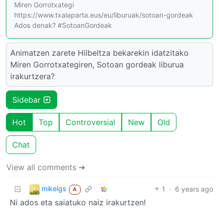
Miren Gorrotxategi
https://www.txalaparta.eus/eu/liburuak/sotoan-gordeak
Ados denak? #SotoanGordeak
Animatzen zarete Hilbeltza bekarekin idatzitako
Miren Gorrotxategiren, Sotoan gordeak liburua
irakurtzera?
Sidebar
Hot
Top
Controversial
New
Old
Chat
View all comments ➔
mikelgs
1
·
6 years ago
A
Ni ados eta saiatuko naiz irakurtzen!