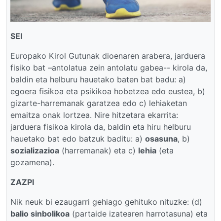
SEI
Europako Kirol Gutunak dioenaren arabera, jarduera
fisiko bat –antolatua zein antolatu gabea-- kirola da,
baldin eta helburu hauetako baten bat badu: a)
egoera fisikoa eta psikikoa hobetzea edo eustea, b)
gizarte-harremanak garatzea edo c) lehiaketan
emaitza onak lortzea. Nire hitzetara ekarrita:
jarduera fisikoa kirola da, baldin eta hiru helburu
hauetako bat edo batzuk baditu: a)
osasuna
, b)
sozializazioa
(harremanak) eta c)
lehia
(eta
gozamena).
ZAZPI
Nik neuk bi ezaugarri gehiago gehituko nituzke: (d)
balio sinbolikoa
(partaide izatearen harrotasuna) eta