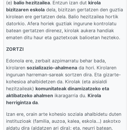
(e)
balio hezitzailea
. Entzun izan dut
kirola
bizitzaren eskola
dela, bizitzan gertatzen den guztia
kirolean ere gertatzen dela. Balio hezitzailea hortik
datorkio. Afera horiek guztiak ingurune kontrolatu
batean gertatzen direnez, kirolak aukera handiak
ematen ditu haur eta gaztetxoak balioetan hezteko.
ZORTZI
Edonola ere, zerbait azpimarratu behar bada,
kirolaren
sozializazio-ahalmena
da hori. Kirolaren
inguruan harreman-sareak sortzen dira. Eta gizarte-
kohesioa ahalbidetzen da. Kirolak (eta aisialdi
hezitzaileak)
komunitateak dinamizatzeko eta
aktibatzeko ahalmen
ikaragarria du.
Kirola
herrigintza da
.
Izan ere, orain arte kohesio soziala ahalbidetu duten
instituzioak (familia, auzoa, kalea, eskola…) askotxo
aldatu dira (aldatzen ari dira); eta, neurri batean,