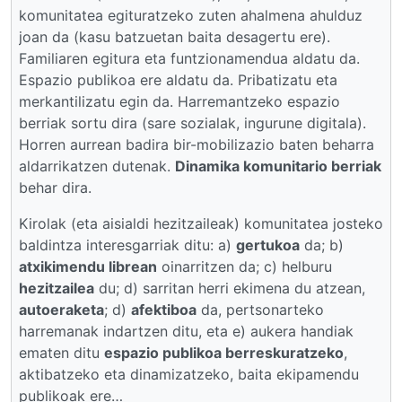
komunitatea egituratzeko zuten ahalmena ahulduz
joan da (kasu batzuetan baita desagertu ere).
Familiaren egitura eta funtzionamendua aldatu da.
Espazio publikoa ere aldatu da. Pribatizatu eta
merkantilizatu egin da. Harremantzeko espazio
berriak sortu dira (sare sozialak, ingurune digitala).
Horren aurrean badira bir-mobilizazio baten beharra
aldarrikatzen dutenak.
Dinamika komunitario berriak
behar dira.
Kirolak (eta aisialdi hezitzaileak) komunitatea josteko
baldintza interesgarriak ditu: a)
gertukoa
da; b)
atxikimendu librean
oinarritzen da; c) helburu
hezitzailea
du; d) sarritan herri ekimena du atzean,
autoeraketa
; d)
afektiboa
da, pertsonarteko
harremanak indartzen ditu, eta e) aukera handiak
ematen ditu
espazio publikoa berreskuratzeko
,
aktibatzeko eta dinamizatzeko, baita ekipamendu
publikoak ere…