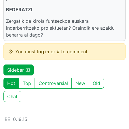
BEDERATZI
Zergatik da kirola funtsezkoa euskara
indarberritzeko proiektuetan? Oraindik ere azaldu
beharra al dago?
You must
log in
or # to comment.
Sidebar
Hot
Top
Controversial
New
Old
Chat
BE: 0.19.15