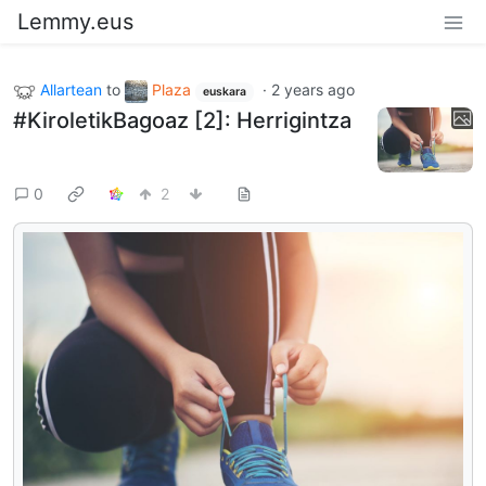
Lemmy.eus
Allartean
to
Plaza
·
2 years ago
euskara
#KiroletikBagoaz [2]: Herrigintza
0
2