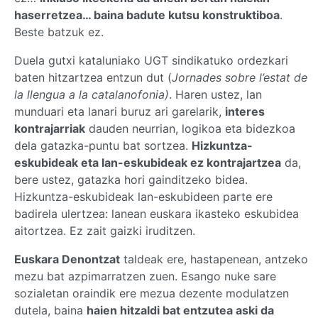
haserretzea… baina badute kutsu konstruktiboa
.
Beste batzuk ez.
Duela gutxi kataluniako UGT sindikatuko ordezkari
baten hitzartzea entzun dut (
Jornades sobre l’estat de
la llengua a la catalanofonia)
. Haren ustez, lan
munduari eta lanari buruz ari garelarik,
interes
kontrajarriak
dauden neurrian, logikoa eta bidezkoa
dela gatazka-puntu bat sortzea.
Hizkuntza-
eskubideak eta lan-eskubideak ez kontrajartzea
da,
bere ustez, gatazka hori gainditzeko bidea.
Hizkuntza-eskubideak lan-eskubideen parte ere
badirela ulertzea: lanean euskara ikasteko eskubidea
aitortzea. Ez zait gaizki iruditzen.
Euskara Denontzat
taldeak ere, hastapenean, antzeko
mezu bat azpimarratzen zuen. Esango nuke sare
sozialetan oraindik ere mezua dezente modulatzen
dutela, baina
haien hitzaldi bat entzutea aski da