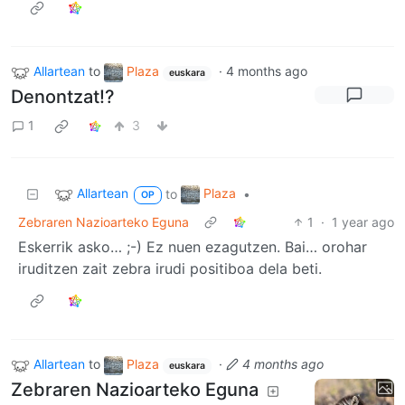
Allartean
to
Plaza
·
4 months ago
euskara
Denontzat!?
1
3
Allartean
Plaza
to
•
OP
Zebraren Nazioarteko Eguna
1
·
1 year ago
Eskerrik asko… ;-) Ez nuen ezagutzen. Bai… orohar
iruditzen zait zebra irudi positiboa dela beti.
Allartean
to
Plaza
·
4 months ago
euskara
Zebraren Nazioarteko Eguna