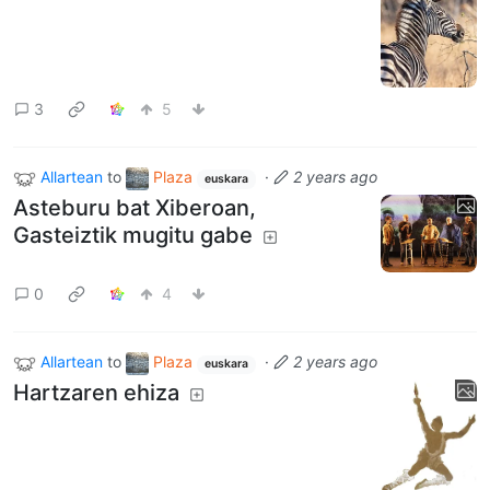
3
5
Allartean
to
Plaza
·
2 years ago
euskara
Asteburu bat Xiberoan,
Gasteiztik mugitu gabe
0
4
Allartean
to
Plaza
·
2 years ago
euskara
Hartzaren ehiza