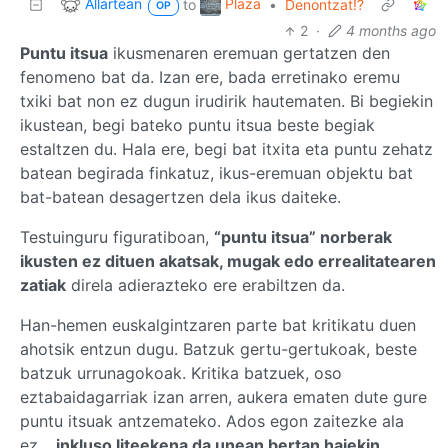
Allartean
Plaza
to
•
Denontzat!?
OP
2
·
4 months ago
Puntu itsua
ikusmenaren eremuan gertatzen den
fenomeno bat da. Izan ere, bada erretinako eremu
txiki bat non ez dugun irudirik hautematen. Bi begiekin
ikustean, begi bateko puntu itsua beste begiak
estaltzen du. Hala ere, begi bat itxita eta puntu zehatz
batean begirada finkatuz, ikus-eremuan objektu bat
bat-batean desagertzen dela ikus daiteke.
Testuinguru figuratiboan,
“puntu itsua” norberak
ikusten ez dituen akatsak, mugak edo errealitatearen
zatiak
direla adierazteko ere erabiltzen da.
Han-hemen euskalgintzaren parte bat kritikatu duen
ahotsik entzun dugu. Batzuk gertu-gertukoak, beste
batzuk urrunagokoak. Kritika batzuek, oso
eztabaidagarriak izan arren, aukera ematen dute gure
puntu itsuak antzemateko. Ados egon zaitezke ala
ez…
inkluso liteekena da unean bertan haiekin