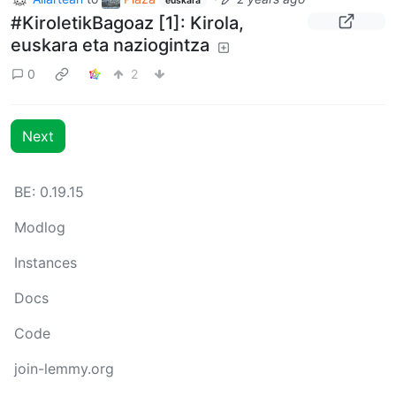
euskara
#KiroletikBagoaz [1]: Kirola,
euskara eta naziogintza
0
2
Next
BE: 0.19.15
Modlog
Instances
Docs
Code
join-lemmy.org