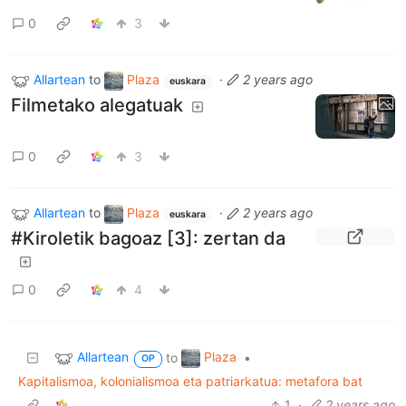
0
3
Allartean
to
Plaza
·
2 years ago
euskara
Filmetako alegatuak
0
3
Allartean
to
Plaza
·
2 years ago
euskara
#Kiroletik bagoaz [3]: zertan da
0
4
Allartean
Plaza
to
•
OP
Kapitalismoa, kolonialismoa eta patriarkatua: metafora bat
1
·
2 years ago