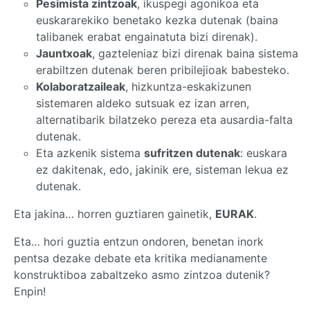
Pesimista zintzoak
, ikuspegi agonikoa eta
euskararekiko benetako kezka dutenak (baina
talibanek erabat engainatuta bizi direnak).
Jauntxoak
, gazteleniaz bizi direnak baina sistema
erabiltzen dutenak beren pribilejioak babesteko.
Kolaboratzaileak
, hizkuntza-eskakizunen
sistemaren aldeko sutsuak ez izan arren,
alternatibarik bilatzeko pereza eta ausardia-falta
dutenak.
Eta azkenik sistema
sufritzen dutenak
: euskara
ez dakitenak, edo, jakinik ere, sisteman lekua ez
dutenak.
Eta jakina… horren guztiaren gainetik,
EURAK
.
Eta… hori guztia entzun ondoren, benetan inork
pentsa dezake debate eta kritika medianamente
konstruktiboa zabaltzeko asmo zintzoa dutenik?
Enpin!