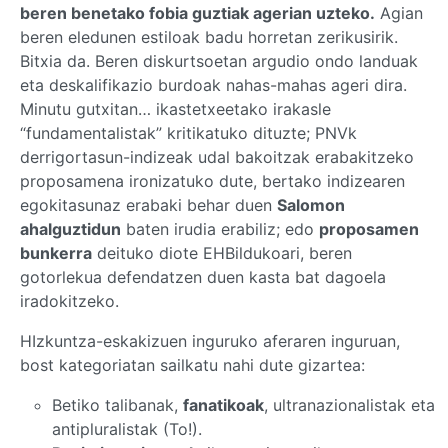
beren benetako fobia guztiak agerian uzteko.
Agian
beren eledunen estiloak badu horretan zerikusirik.
Bitxia da. Beren diskurtsoetan argudio ondo landuak
eta deskalifikazio burdoak nahas-mahas ageri dira.
Minutu gutxitan… ikastetxeetako irakasle
“fundamentalistak” kritikatuko dituzte; PNVk
derrigortasun-indizeak udal bakoitzak erabakitzeko
proposamena ironizatuko dute, bertako indizearen
egokitasunaz erabaki behar duen
Salomon
ahalguztidun
baten irudia erabiliz; edo
proposamen
bunkerra
deituko diote EHBildukoari, beren
gotorlekua defendatzen duen kasta bat dagoela
iradokitzeko.
HIzkuntza-eskakizuen inguruko aferaren inguruan,
bost kategoriatan sailkatu nahi dute gizartea:
Betiko talibanak,
fanatikoak
, ultranazionalistak eta
antipluralistak (To!).