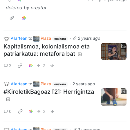
deleted by creator
Allartean
to
Plaza
·
2 years ago
euskara
Kapitalismoa, kolonialismoa eta
patriarkatua: metafora bat
2
2
Allartean
to
Plaza
·
2 years ago
euskara
#KiroletikBagoaz [2]: Herrigintza
0
2
Allartean
to
Plaza
·
2 years ago