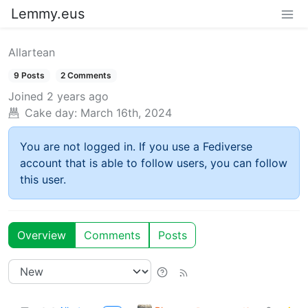
Lemmy.eus
Allartean
9 Posts
2 Comments
Joined
2 years ago
Cake day:
March 16th, 2024
You are not logged in. If you use a Fediverse
account that is able to follow users, you can follow
this user.
Overview
Comments
Posts