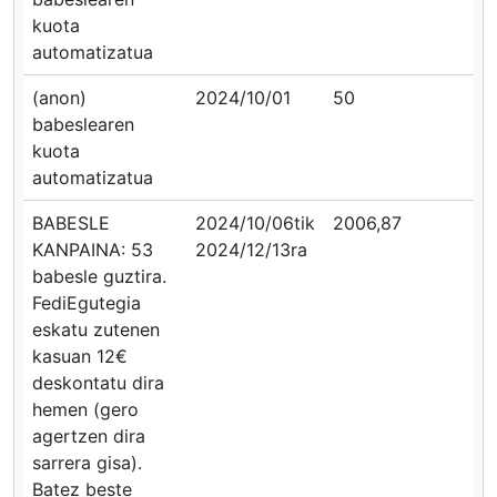
kuota
automatizatua
(anon)
2024/10/01
50
babeslearen
kuota
automatizatua
BABESLE
2024/10/06tik
2006,87
KANPAINA: 53
2024/12/13ra
babesle guztira.
FediEgutegia
eskatu zutenen
kasuan 12€
deskontatu dira
hemen (gero
agertzen dira
sarrera gisa).
Batez beste