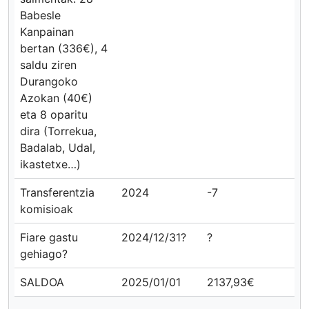
Babesle
Kanpainan
bertan (336€), 4
saldu ziren
Durangoko
Azokan (40€)
eta 8 oparitu
dira (Torrekua,
Badalab, Udal,
ikastetxe…)
Transferentzia
2024
-7
komisioak
Fiare gastu
2024/12/31?
?
gehiago?
SALDOA
2025/01/01
2137,93€