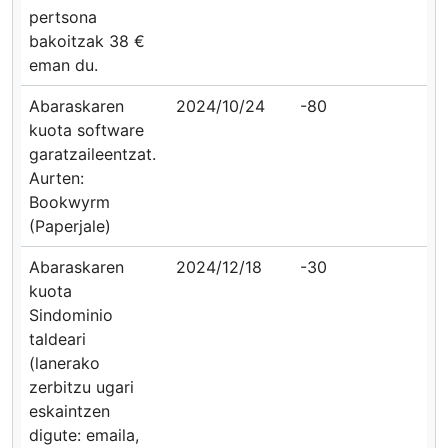
pertsona
bakoitzak 38 €
eman du.
Abaraskaren
2024/10/24
-80
kuota software
garatzaileentzat.
Aurten:
Bookwyrm
(Paperjale)
Abaraskaren
2024/12/18
-30
kuota
Sindominio
taldeari
(lanerako
zerbitzu ugari
eskaintzen
digute: emaila,