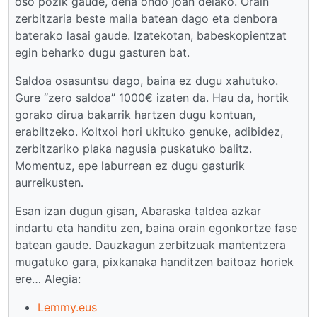
oso pozik gaude, dena ondo joan delako. Orain
zerbitzaria beste maila batean dago eta denbora
baterako lasai gaude. Izatekotan, babeskopientzat
egin beharko dugu gasturen bat.
Saldoa osasuntsu dago, baina ez dugu xahutuko.
Gure “zero saldoa” 1000€ izaten da. Hau da, hortik
gorako dirua bakarrik hartzen dugu kontuan,
erabiltzeko. Koltxoi hori ukituko genuke, adibidez,
zerbitzariko plaka nagusia puskatuko balitz.
Momentuz, epe laburrean ez dugu gasturik
aurreikusten.
Esan izan dugun gisan, Abaraska taldea azkar
indartu eta handitu zen, baina orain egonkortze fase
batean gaude. Dauzkagun zerbitzuak mantentzera
mugatuko gara, pixkanaka handitzen baitoaz horiek
ere… Alegia:
Lemmy.eus