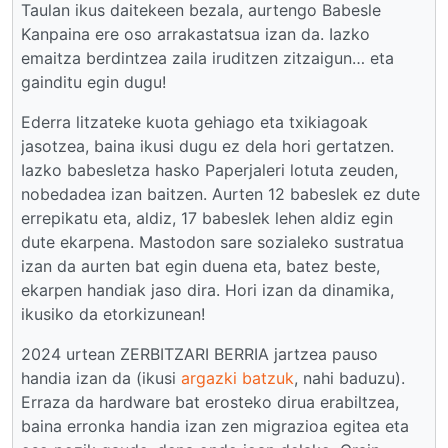
Taulan ikus daitekeen bezala, aurtengo Babesle
Kanpaina ere oso arrakastatsua izan da. Iazko
emaitza berdintzea zaila iruditzen zitzaigun… eta
gainditu egin dugu!
Ederra litzateke kuota gehiago eta txikiagoak
jasotzea, baina ikusi dugu ez dela hori gertatzen.
Iazko babesletza hasko Paperjaleri lotuta zeuden,
nobedadea izan baitzen. Aurten 12 babeslek ez dute
errepikatu eta, aldiz, 17 babeslek lehen aldiz egin
dute ekarpena. Mastodon sare sozialeko sustratua
izan da aurten bat egin duena eta, batez beste,
ekarpen handiak jaso dira. Hori izan da dinamika,
ikusiko da etorkizunean!
2024 urtean ZERBITZARI BERRIA jartzea pauso
handia izan da (ikusi
argazki batzuk
, nahi baduzu).
Erraza da hardware bat erosteko dirua erabiltzea,
baina erronka handia izan zen migrazioa egitea eta