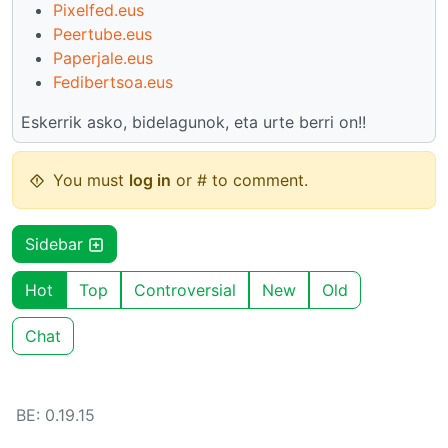
Pixelfed.eus
Peertube.eus
Paperjale.eus
Fedibertsoa.eus
Eskerrik asko, bidelagunok, eta urte berri on!!
You must
log in
or # to comment.
Sidebar
Hot
Top
Controversial
New
Old
Chat
BE: 0.19.15