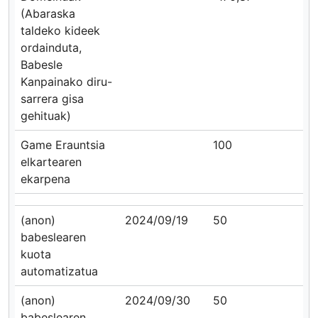
(Abaraska
taldeko kideek
ordainduta,
Babesle
Kanpainako diru-
sarrera gisa
gehituak)
Game Erauntsia
100
elkartearen
ekarpena
(anon)
2024/09/19
50
babeslearen
kuota
automatizatua
(anon)
2024/09/30
50
babeslearen