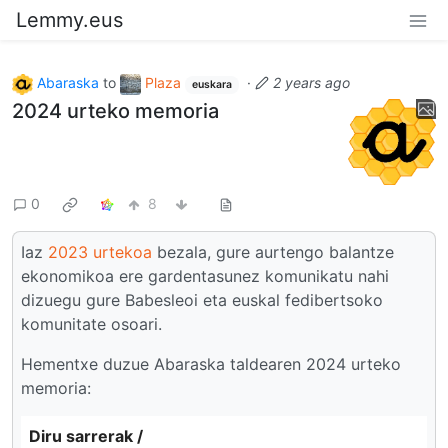
Lemmy.eus
Abaraska
to
Plaza
·
2 years ago
euskara
2024 urteko memoria
0
8
Iaz
2023 urtekoa
bezala, gure aurtengo balantze
ekonomikoa ere gardentasunez komunikatu nahi
dizuegu gure Babesleoi eta euskal fedibertsoko
komunitate osoari.
Hementxe duzue Abaraska taldearen 2024 urteko
memoria:
Diru sarrerak /