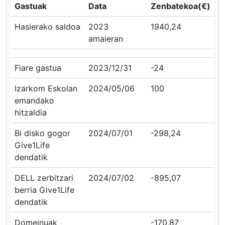
Gastuak
Data
Zenbatekoa(€)
Hasierako saldoa
2023
1940,24
amaieran
Fiare gastua
2023/12/31
-24
Izarkom Eskolan
2024/05/06
100
emandako
hitzaldia
Bi disko gogor
2024/07/01
-298,24
Give1Life
dendatik
DELL zerbitzari
2024/07/02
-895,07
berria Give1Life
dendatik
Domeinuak
-170,87