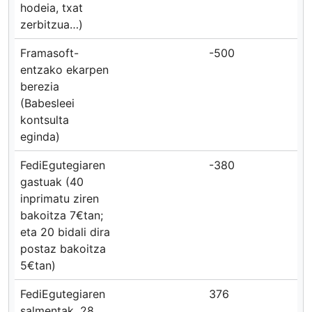
hodeia, txat
zerbitzua…)
Framasoft-
-500
entzako ekarpen
berezia
(Babesleei
kontsulta
eginda)
FediEgutegiaren
-380
gastuak (40
inprimatu ziren
bakoitza 7€tan;
eta 20 bidali dira
postaz bakoitza
5€tan)
FediEgutegiaren
376
salmentak. 28