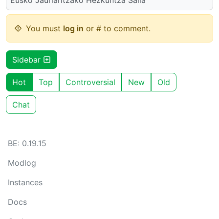
You must
log in
or # to comment.
Sidebar
Hot
Top
Controversial
New
Old
Chat
BE: 0.19.15
Modlog
Instances
Docs