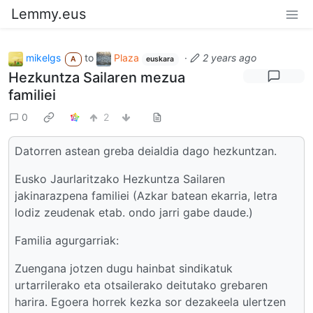
Lemmy.eus
mikelgs
to
Plaza
·
2 years ago
A
euskara
Hezkuntza Sailaren mezua
familiei
0
2
Datorren astean greba deialdia dago hezkuntzan.
Eusko Jaurlaritzako Hezkuntza Sailaren
jakinarazpena familiei (Azkar batean ekarria, letra
lodiz zeudenak etab. ondo jarri gabe daude.)
Familia agurgarriak:
Zuengana jotzen dugu hainbat sindikatuk
urtarrilerako eta otsailerako deitutako grebaren
harira. Egoera horrek kezka sor dezakeela ulertzen