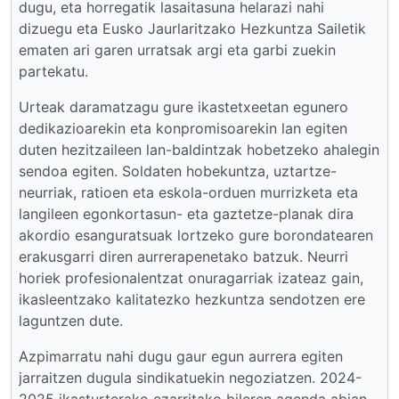
dugu, eta horregatik lasaitasuna helarazi nahi
dizuegu eta Eusko Jaurlaritzako Hezkuntza Sailetik
ematen ari garen urratsak argi eta garbi zuekin
partekatu.
Urteak daramatzagu gure ikastetxeetan egunero
dedikazioarekin eta konpromisoarekin lan egiten
duten hezitzaileen lan-baldintzak hobetzeko ahalegin
sendoa egiten. Soldaten hobekuntza, uztartze-
neurriak, ratioen eta eskola-orduen murrizketa eta
langileen egonkortasun- eta gaztetze-planak dira
akordio esanguratsuak lortzeko gure borondatearen
erakusgarri diren aurrerapenetako batzuk. Neurri
horiek profesionalentzat onuragarriak izateaz gain,
ikasleentzako kalitatezko hezkuntza sendotzen ere
laguntzen dute.
Azpimarratu nahi dugu gaur egun aurrera egiten
jarraitzen dugula sindikatuekin negoziatzen. 2024-
2025 ikasturterako ezarritako bileren agenda abian