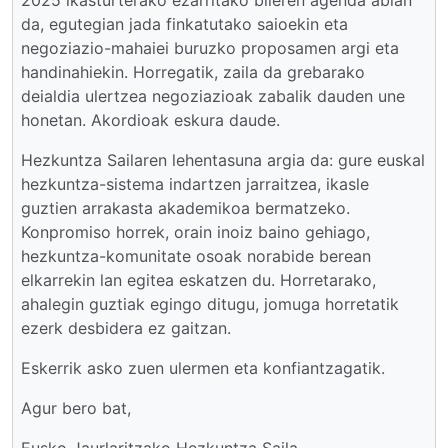
da, egutegian jada finkatutako saioekin eta
negoziazio-mahaiei buruzko proposamen argi eta
handinahiekin. Horregatik, zaila da grebarako
deialdia ulertzea negoziazioak zabalik dauden une
honetan. Akordioak eskura daude.
Hezkuntza Sailaren lehentasuna argia da: gure euskal
hezkuntza-sistema indartzen jarraitzea, ikasle
guztien arrakasta akademikoa bermatzeko.
Konpromiso horrek, orain inoiz baino gehiago,
hezkuntza-komunitate osoak norabide berean
elkarrekin lan egitea eskatzen du. Horretarako,
ahalegin guztiak egingo ditugu, jomuga horretatik
ezerk desbidera ez gaitzan.
Eskerrik asko zuen ulermen eta konfiantzagatik.
Agur bero bat,
Eusko Jaurlaritzako Hezkuntza Saila