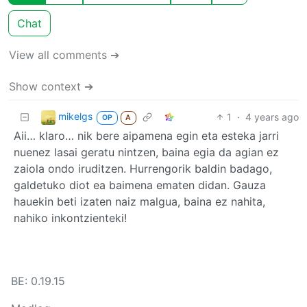
Chat
View all comments ➔
Show context ➔
mikelgs
1
·
4 years ago
OP
A
Aii… klaro… nik bere aipamena egin eta esteka jarri
nuenez lasai geratu nintzen, baina egia da agian ez
zaiola ondo iruditzen. Hurrengorik baldin badago,
galdetuko diot ea baimena ematen didan. Gauza
hauekin beti izaten naiz malgua, baina ez nahita,
nahiko inkontzienteki!
BE: 0.19.15