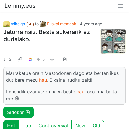
Lemmy.eus
mikelgs
to
Euskal memeak
·
4 years ago
A
Jatorra naiz. Beste aukerarik ez
dudalako.
2
5
Marrakatua orain Mastodonen dago eta bertan ikusi
dut bere mezu
hau
. Bikaina iruditu zait!!
Lehendik ezagutzen nuen beste
hau
, oso ona baita
ere 😅
Sidebar
Hot
Top
Controversial
New
Old