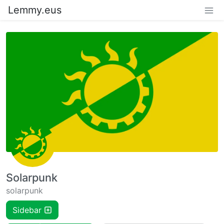
Lemmy.eus
Solarpunk
solarpunk
Sidebar