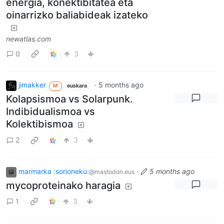
energia, konektibitatea eta
oinarrizko baliabideak izateko
newatlas.com
0
3
jimakker
·
5 months ago
M
euskara
Kolapsismoa vs Solarpunk.
Indibidualismoa vs
Kolektibismoa
2
3
marmarka :sorioneku:
·
5 months ago
@mastodon.eus
mycoproteinako haragia
1
3