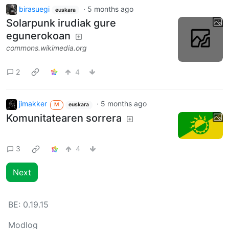
birasuegi
·
5 months ago
euskara
Solarpunk irudiak gure
egunerokoan
commons.wikimedia.org
2
4
jimakker
·
5 months ago
M
euskara
Komunitatearen sorrera
3
4
Next
BE:
0.19.15
Modlog