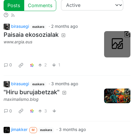
Posts
Comments
birasuegi
·
2 months ago
euskara
Paisaia ekosozialak
www.argia.eus
0
2
1
birasuegi
·
3 months ago
euskara
"Hiru burujabetzak"
maximalismo.blog
0
3
jimakker
·
3 months ago
M
euskara