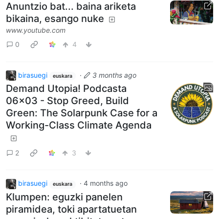
Anuntzio bat... baina ariketa
bikaina, esango nuke
www.youtube.com
0
4
birasuegi
·
3 months ago
euskara
Demand Utopia! Podcasta
06x03 - Stop Greed, Build
Green: The Solarpunk Case for a
Working-Class Climate Agenda
2
3
birasuegi
·
4 months ago
euskara
Klumpen: eguzki panelen
piramidea, toki apartatuetan