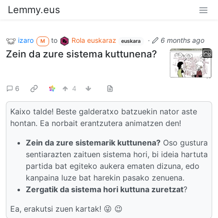
Lemmy.eus
izaro
to
Rola euskaraz
·
6 months ago
M
euskara
Zein da zure sistema kuttunena?
6
4
Kaixo talde! Beste galderatxo batzuekin nator aste
hontan. Ea norbait erantzutera animatzen den!
Zein da zure sistemarik kuttunena?
Oso gustura
sentiarazten zaituen sistema hori, bi ideia hartuta
partida bat egiteko aukera ematen dizuna, edo
kanpaina luze bat harekin pasako zenuena.
Zergatik da sistema hori kuttuna zuretzat
?
Ea, erakutsi zuen kartak! 😜 😉