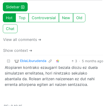
Sidebar
Hot
Top
Controversial
New
Old
Chat
View all comments ➔
Show context ➔
EblaLiburudenda
3
·
5 months ago
Atopiaren kontrako ezaugarri bezala diozu ez duela
simulatzen errelitatea, hori niretzako sekulako
abantaila da. Rolean aritzen naizenean ez dut nahi
errenta aitorpena egiten ari naizen sentzazioa.