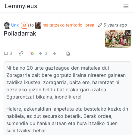
Lemmy.eus
Unx
to
maitatzeko territorio librea
·
5 years ago
M
Poliadarrak
3
3
Ni baino 20 urte gazteagoa den maitalea dut.
Zoragarria zait bere gorputz liraina nirearen gainean
zaldika ikustea; zoragarria, baita ere, harentzat ni
bezalako gizon heldu bat erakargarri izatea.
Egoarentzat bikaina, inondik ere!
Halere, azkenaldian lanpetuta eta bestelako kezkekin
nabilela, ez dut sexurako betarik. Berak ordea,
sumendia du hanka artean eta hura itzaliko duen
suhiltzailea behar.