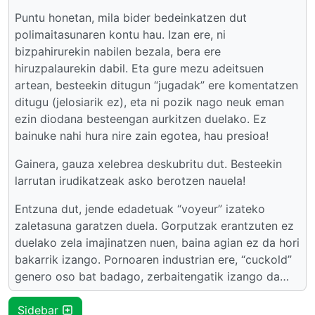
Puntu honetan, mila bider bedeinkatzen dut
polimaitasunaren kontu hau. Izan ere, ni
bizpahirurekin nabilen bezala, bera ere
hiruzpalaurekin dabil. Eta gure mezu adeitsuen
artean, besteekin ditugun “jugadak” ere komentatzen
ditugu (jelosiarik ez), eta ni pozik nago neuk eman
ezin diodana besteengan aurkitzen duelako. Ez
bainuke nahi hura nire zain egotea, hau presioa!
Gainera, gauza xelebrea deskubritu dut. Besteekin
larrutan irudikatzeak asko berotzen nauela!
Entzuna dut, jende edadetuak “voyeur” izateko
zaletasuna garatzen duela. Gorputzak erantzuten ez
duelako zela imajinatzen nuen, baina agian ez da hori
bakarrik izango. Pornoaren industrian ere, “cuckold”
genero oso bat badago, zerbaitengatik izango da…
Sidebar