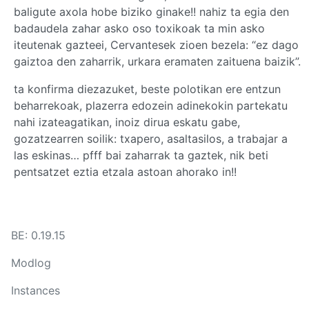
baligute axola hobe biziko ginake!! nahiz ta egia den
badaudela zahar asko oso toxikoak ta min asko
iteutenak gazteei, Cervantesek zioen bezela: “ez dago
gaiztoa den zaharrik, urkara eramaten zaituena baizik”.
ta konfirma diezazuket, beste polotikan ere entzun
beharrekoak, plazerra edozein adinekokin partekatu
nahi izateagatikan, inoiz dirua eskatu gabe,
gozatzearren soilik: txapero, asaltasilos, a trabajar a
las eskinas… pfff bai zaharrak ta gaztek, nik beti
pentsatzet eztia etzala astoan ahorako in!!
BE: 0.19.15
Modlog
Instances