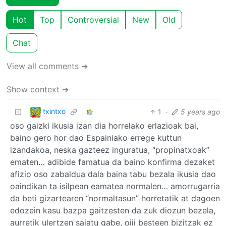
Hot
Top
Controversial
New
Old
Chat
View all comments ➔
Show context ➔
txintxo
1
·
5 years ago
oso gaizki ikusia izan dia horrelako erlazioak bai,
baino gero hor dao Espainiako errege kuttun
izandakoa, neska gazteez inguratua, “propinatxoak”
ematen… adibide famatua da baino konfirma dezaket
afizio oso zabaldua dala baina tabu bezala ikusia dao
oaindikan ta isilpean eamatea normalen… amorrugarria
da beti gizartearen “normaltasun” horretatik at dagoen
edozein kasu bazpa gaitzesten da zuk diozun bezela,
aurretik ulertzen saiatu gabe, oiii besteen bizitzak ez