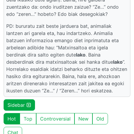
zuentzako da: ondo iruditzen zaizue? “Ze…” ondo
edo “zeren…” hobeto? Edo biak desegokiak?
PD: bururatu zait beste jarduera bat, animaliak
lantzen ari garela eta, hau indartzeko. Animalia
batzuen informazioa emango diet inprimatuta eta
arbelean adibide hau: “Matxinsaltoa eta igela
berdinak dira salto egiten dute
lako
. Baina
desberdinak dira matxinsaltoak sei hanka ditue
lako
”.
Horrelako esaldiak idatzi beharko dituzte eta ohitzen
hasiko dira egiturarekin. Baina, hala ere, ahozkoan
aritzen direnerako interesatzen zait jakitea ea egoki
ikusten duzuen “Ze…” / “Zeren…” hori eskatzea.
Sidebar
Hot
Top
Controversial
New
Old
Chat