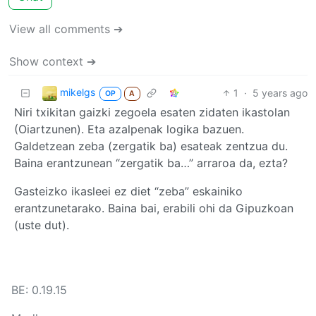
View all comments ➔
Show context ➔
mikelgs
1
·
5 years ago
OP
A
Niri txikitan gaizki zegoela esaten zidaten ikastolan
(Oiartzunen). Eta azalpenak logika bazuen.
Galdetzean zeba (zergatik ba) esateak zentzua du.
Baina erantzunean “zergatik ba…” arraroa da, ezta?
Gasteizko ikasleei ez diet “zeba” eskainiko
erantzunetarako. Baina bai, erabili ohi da Gipuzkoan
(uste dut).
BE: 0.19.15