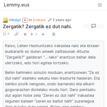
Lemmy.eus
mikelgs
to
Euskara
·
5 years ago
A
Zergatik? Zergatik ez dut nahi.
7
3
Kaixo, Lehen Hezkuntzako irakaslea naiz eta etxean
euskararik ez duten umeek zailtasunak dituzte
“Zergatik?” galderari “…-lako” erantzun behar dela
ulertzeko, edo hori egitea lortzeko.
Behin behineko soluzio moduan, erantzunean “Ze ez
dut nahi” esateko eskatu nien ikasturte hasieran. Eta
nahiko pozik nengoen, ondo barneratu eta elkarri
gogorarazten diotelako modu hori. Gero pentsatu
dut agian hobe zela “Zeren ez dut nahi” irakastea
(egunen batean “zeren ez baitut nahi” zuzenagoa
dela ikasiko dute agian). Baina, nire galdera