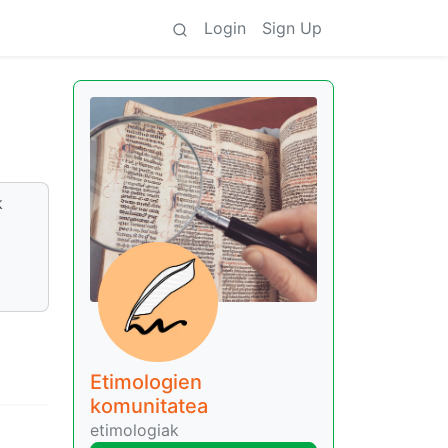
Login
Sign Up
k
Etimologien
komunitatea
etimologiak