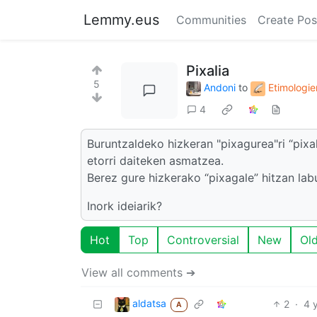
Lemmy.eus
Communities
Create Pos
Pixalia
5
Andoni
to
Etimologi
4
Buruntzaldeko hizkeran "pixagurea"ri “pixal
etorri daiteken asmatzea.
Berez gure hizkerako “pixagale” hitzan lab
Inork ideiarik?
Hot
Top
Controversial
New
Ol
View all comments ➔
aldatsa
2
·
4 
A