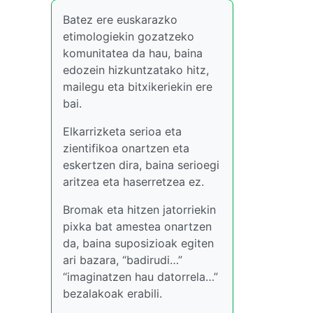
Batez ere euskarazko
etimologiekin gozatzeko
komunitatea da hau, baina
edozein hizkuntzatako hitz,
mailegu eta bitxikeriekin ere
bai.
Elkarrizketa serioa eta
zientifikoa onartzen eta
eskertzen dira, baina serioegi
aritzea eta haserretzea ez.
Bromak eta hitzen jatorriekin
pixka bat amestea onartzen
da, baina suposizioak egiten
ari bazara, “badirudi…”
“imaginatzen hau datorrela…”
bezalakoak erabili.