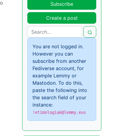
go
Subscribe
Create a post
You are not logged in.
However you can
subscribe from another
Fediverse account, for
example Lemmy or
Mastodon. To do this,
paste the following into
the search field of your
instance:
!etimologiak@lemmy.eus