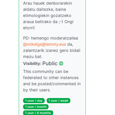
Arau hauek denborarekin
aldatu daitezke, baina
etimologiekin gozatzeko
araua betirako da ;-) Ongi
etorri!
PD: hemengo moderatzailea
@mikelgs@lemmy.eus
da,
zalantzarik izanez gero bidali
mezu bat.
Public
Visibility:
This community can be
federated to other instances
and be posted/commented in
by their users.
1 user / day
1 user / week
1 user / month
1 user / 6 months