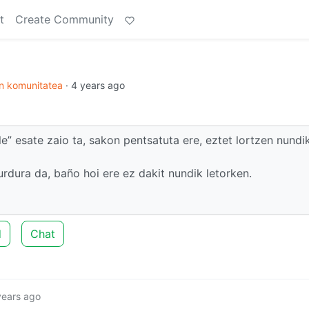
t
Create Community
en komunitatea
·
4 years ago
e” esate zaio ta, sakon pentsatuta ere, eztet lortzen nundi
urdura da, baño hoi ere ez dakit nundik letorken.
d
Chat
years ago