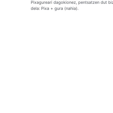
Pixagureari dagokionez, pentsatzen dut b
dela: Pixa + gura (nahia).