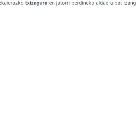
izkaierazko
txizagura
ren jatorri berdineko aldaera bat izan