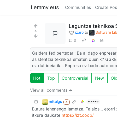
Lemmy.eus
Communities
Create Pos
Laguntza teknikoa 
4
izaro
to
Software Li
3
Galdera fedibertsoari: Ba al dago enpres
asistentzia teknikoa ematen duenik? GGKE 
ez dut ideiarik… Enpresa ez bada autonom
Hot
Top
Controversial
New
Ol
View all comments ➔
mikelgs
euskara
A
Burura lehenengo Iametza, Talaios… etorri z
itxura daukate
https://izt.coop/