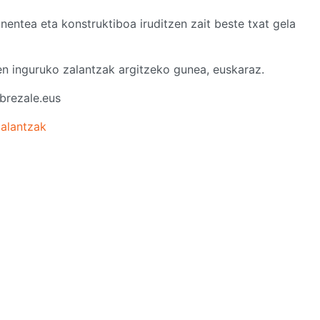
entea eta konstruktiboa iruditzen zait beste txat gela
en inguruko zalantzak argitzeko gunea, euskaraz.
brezale.eus
Zalantzak