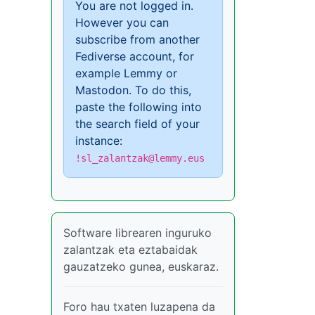
You are not logged in.
However you can
subscribe from another
Fediverse account, for
example Lemmy or
Mastodon. To do this,
paste the following into
the search field of your
instance:
!sl_zalantzak@lemmy.eus
Software librearen inguruko
zalantzak eta eztabaidak
gauzatzeko gunea, euskaraz.
Foro hau txaten luzapena da