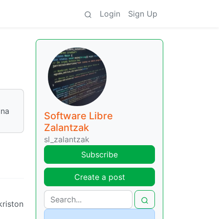
Login
Sign Up
ina
Software Libre
Zalantzak
sl_zalantzak
Subscribe
Create a post
kriston