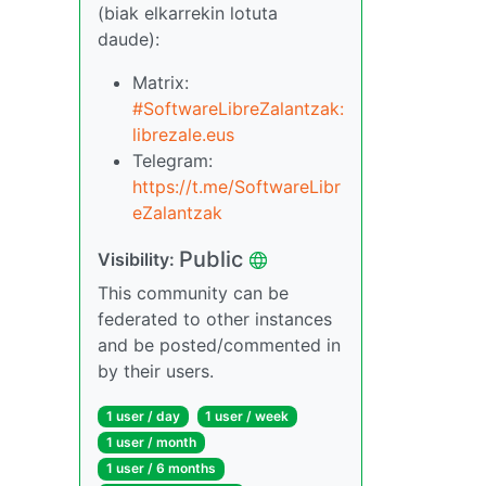
(biak elkarrekin lotuta
daude):
Matrix:
#SoftwareLibreZalantzak:
librezale.eus
Telegram:
https://t.me/SoftwareLibr
eZalantzak
Public
Visibility:
This community can be
federated to other instances
and be posted/commented in
by their users.
1 user / day
1 user / week
1 user / month
1 user / 6 months