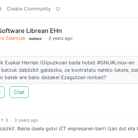
t
Create Community
Software Librean EHn
bre Zalantzak
·
3 years ago
euskara
arik Euskal Herrian (Gipuzkoan bada hobe) #GNU#Linux-en
batzuk dabilzkit galdezka, ze kontratatu nahiko lukete, ba
o batek ere balio dezake! Ezagutzen norbait?
d
Chat
3
·
3 years ago
aizkit. Baina duela gutxi IZT enpresaren berri izan dut eta 