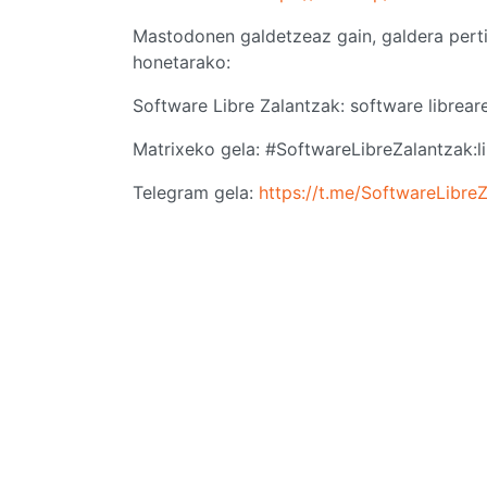
Mastodonen galdetzeaz gain, galdera pertin
honetarako:
Software Libre Zalantzak: software librear
Matrixeko gela: #SoftwareLibreZalantzak:li
Telegram gela:
https://t.me/SoftwareLibre