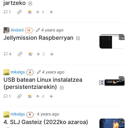
jartzeko
1
4
Andoni
·
4 years ago
M
Jellymission Raspberryan
4
3
mikelgs
·
4 years ago
A
USB batean Linux instalatzea
(persistentziarekin)
1
4
mikelgs
·
4 years ago
A
4. SLJ Gasteiz (2022ko azaroa)