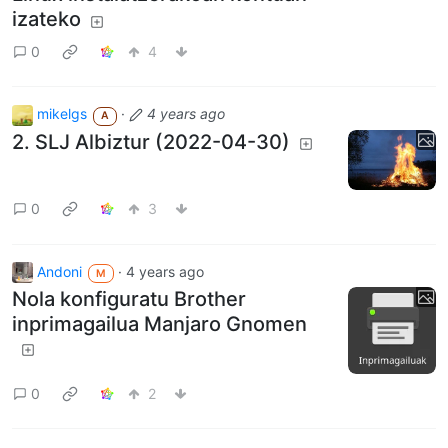
izateko
0
4
mikelgs
·
4 years ago
A
2. SLJ Albiztur (2022-04-30)
0
3
Andoni
·
4 years ago
M
Nola konfiguratu Brother
inprimagailua Manjaro Gnomen
0
2