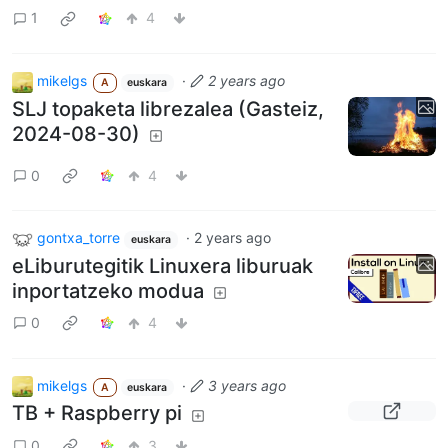
1
4
mikelgs
·
2 years ago
A
euskara
SLJ topaketa librezalea (Gasteiz,
2024-08-30)
0
4
gontxa_torre
·
2 years ago
euskara
eLiburutegitik Linuxera liburuak
inportatzeko modua
0
4
mikelgs
·
3 years ago
A
euskara
TB + Raspberry pi
0
3