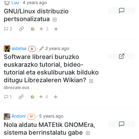
Luu
·
4 years ago
GNU/Linux distribuzio
pertsonalizatua
2
3
aldatsa
·
3 years ago
A
Software libreari buruzko
euskarazko tutorial, bideo-
tutorial eta eskuliburuak bilduko
ditugu Librezaleren Wikian?
librezale.eus
1
4
Andoni
·
5 years ago
M
Nola aldatu MATEtik GNOMEra,
sistema berrinstalatu gabe