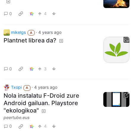
0
4
mikelgs
·
4 years ago
A
Plantnet librea da?
0
3
Txopi
·
4 years ago
A
Nola instalatu F-Droid zure
Android gailuan. Playstore
"ekologikoa"
peertube.eus
0
4