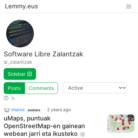
Lemmy.eus
Software Libre Zalantzak
sl_zalantzak
Sidebar
Posts
Comments
imanol
·
2 years ago
euskara
uMaps, puntuak
OpenStreetMap-en gainean
webean jarri eta ikusteko