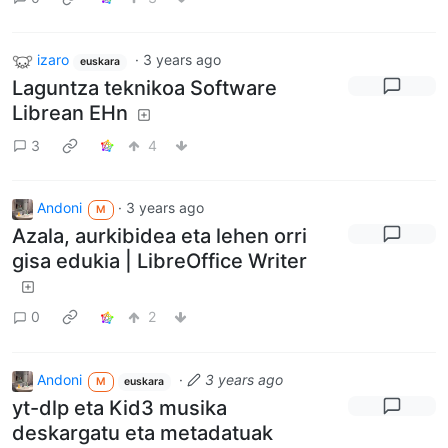
izaro
·
3 years ago
euskara
Laguntza teknikoa Software
Librean EHn
3
4
Andoni
·
3 years ago
M
Azala, aurkibidea eta lehen orri
gisa edukia | LibreOffice Writer
0
2
Andoni
·
3 years ago
M
euskara
yt-dlp eta Kid3 musika
deskargatu eta metadatuak