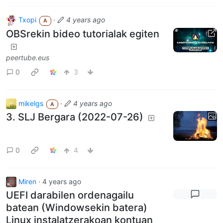
Txopi
·
4 years ago
A
OBSrekin bideo tutorialak egiten
peertube.eus
0
3
mikelgs
·
4 years ago
A
3. SLJ Bergara (2022-07-26)
0
4
Miren
·
4 years ago
UEFI darabilen ordenagailu
batean (Windowsekin batera)
Linux instalatzerakoan kontuan