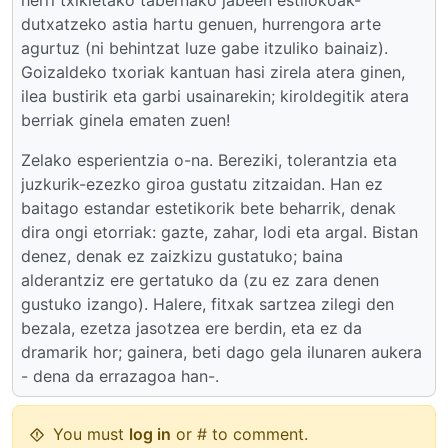
herri txikietako tabernako jabeen estilokoak-
dutxatzeko astia hartu genuen, hurrengora arte
agurtuz (ni behintzat luze gabe itzuliko bainaiz).
Goizaldeko txoriak kantuan hasi zirela atera ginen,
ilea bustirik eta garbi usainarekin; kiroldegitik atera
berriak ginela ematen zuen!
Zelako esperientzia o-na. Bereziki, tolerantzia eta
juzkurik-ezezko giroa gustatu zitzaidan. Han ez
baitago estandar estetikorik bete beharrik, denak
dira ongi etorriak: gazte, zahar, lodi eta argal. Bistan
denez, denak ez zaizkizu gustatuko; baina
alderantziz ere gertatuko da (zu ez zara denen
gustuko izango). Halere, fitxak sartzea zilegi den
bezala, ezetza jasotzea ere berdin, eta ez da
dramarik hor; gainera, beti dago gela ilunaren aukera
- dena da errazagoa han-.
You must
log in
or # to comment.