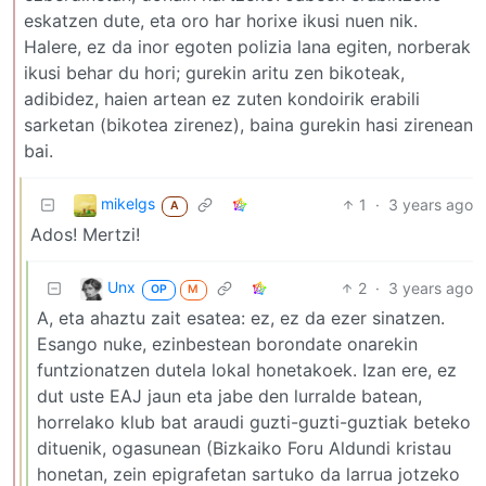
eskatzen dute, eta oro har horixe ikusi nuen nik.
Halere, ez da inor egoten polizia lana egiten, norberak
ikusi behar du hori; gurekin aritu zen bikoteak,
adibidez, haien artean ez zuten kondoirik erabili
sarketan (bikotea zirenez), baina gurekin hasi zirenean
bai.
mikelgs
1
·
3 years ago
A
Ados! Mertzi!
Unx
2
·
3 years ago
OP
M
A, eta ahaztu zait esatea: ez, ez da ezer sinatzen.
Esango nuke, ezinbestean borondate onarekin
funtzionatzen dutela lokal honetakoek. Izan ere, ez
dut uste EAJ jaun eta jabe den lurralde batean,
horrelako klub bat araudi guzti-guzti-guztiak beteko
dituenik, ogasunean (Bizkaiko Foru Aldundi kristau
honetan, zein epigrafetan sartuko da larrua jotzeko