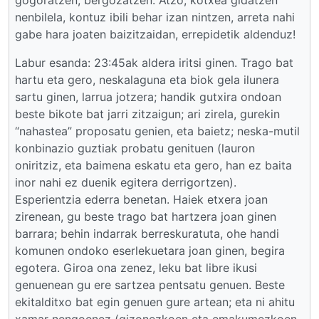
gogoratzen, bergozatzen. Atzo, kotxea gidatzen
nenbilela, kontuz ibili behar izan nintzen, arreta nahi
gabe hara joaten baizitzaidan, errepidetik aldenduz!
Labur esanda: 23:45ak aldera iritsi ginen. Trago bat
hartu eta gero, neskalaguna eta biok gela ilunera
sartu ginen, larrua jotzera; handik gutxira ondoan
beste bikote bat jarri zitzaigun; ari zirela, gurekin
“nahastea” proposatu genien, eta baietz; neska-mutil
konbinazio guztiak probatu genituen (lauron
oniritziz, eta baimena eskatu eta gero, han ez baita
inor nahi ez duenik egitera derrigortzen).
Esperientzia ederra benetan. Haiek etxera joan
zirenean, gu beste trago bat hartzera joan ginen
barrara; behin indarrak berreskuratuta, ohe handi
komunen ondoko eserlekuetara joan ginen, begira
egotera. Giroa ona zenez, leku bat libre ikusi
genuenean gu ere sartzea pentsatu genuen. Beste
ekitalditxo bat egin genuen gure artean; eta ni ahitu