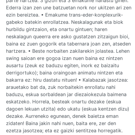
parte hartzea: 3 gizon eta 3 emakume nahastu ginen.
Ederra izan zen une batzuetan nork nor ukitzen ari zen
ezin bereiztea. • Emakume trans-eder-konplexurik-
gabeko batekin enrollatzea. Neskalagunak eta biok
hurbildu gintzaion, eta onartu gintuen; haren
neskalagun queerra ere asko gustatzen zitzaigun bioi,
baina ez zuen gogorik eta tabernara joan zen, atseden
hartzera. • Beste norbaiten zakilarekin jolastea. Lehen
swing saioan ere gogoa izan nuen baina ez nintzen
ausartu (zeuk ez baduzu egiten, inork ez baizaitu
derrigortuko); baina oraingoan animatu nintzen eta
bakarra ez: hiru dastatu nituen! • Kalabazak jasotzea:
arauetako bat da, zuk norbaitekin enrollatu nahi
baduzu, eskua sorbaldean jar diezaiokezula baimena
eskatzeko. Horrela, besteak onartu dezake (eskua
dagoen lekuan utzita) edo ukatu (eskua kentzen dizu)
dezake. Aurreneko egunean, denek baietza eman
zidaten! Baina jakin nahi nuen, baita ere, zer den
ezetza jasotzea; eta ez gaizki sentitzea horregatik.