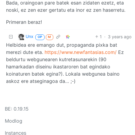
Bada, oraingoan pare batek esan zidaten ezetz, eta
noski, ez zen ezer gertatu eta inor ez zen haserretu.
Primeran beraz!
Unx
1
·
3 years ago
OP
M
Helbidea ere emango dut, propaganda pixka bat
merezi dute eta.
https://www.newfantasias.com/
Ez
beldurtu webgunearen kutretasunarekin (90
hamarkadan diseinu ikastaroren bat egindako
koinaturen batek egina?). Lokala webgunea baino
askoz ere atseginagoa da… ;-)
BE: 0.19.15
Modlog
Instances