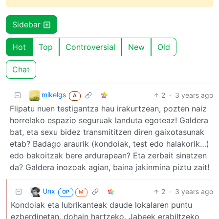
Sidebar
Hot
Top
Controversial
New
Old
Chat
mikelgs
2
·
3 years ago
A
Flipatu nuen testigantza hau irakurtzean, pozten naiz
horrelako espazio seguruak landuta egoteaz! Galdera
bat, eta sexu bidez transmititzen diren gaixotasunak
etab? Badago araurik (kondoiak, test edo halakorik…)
edo bakoitzak bere ardurapean? Eta zerbait sinatzen
da? Galdera inozoak agian, baina jakinmina piztu zait!
Unx
2
·
3 years ago
OP
M
Kondoiak eta lubrikanteak daude lokalaren puntu
ezberdinetan, dohain hartzeko. Jabeek erabiltzeko