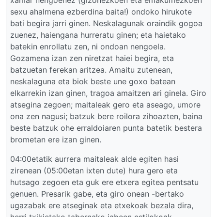
xamar nengoenez (gizonezkoen eta emakumezkoen
sexu ahalmena ezberdina baita!) ondoko hirukote
bati begira jarri ginen. Neskalagunak oraindik gogoa
zuenez, haiengana hurreratu ginen; eta haietako
batekin enrollatu zen, ni ondoan nengoela.
Gozamena izan zen niretzat haiei begira, eta
batzuetan ferekan aritzea. Amaitu zutenean,
neskalaguna eta biok beste une goxo batean
elkarrekin izan ginen, tragoa amaitzen ari ginela. Giro
atsegina zegoen; maitaleak gero eta aseago, umore
ona zen nagusi; batzuk bere roilora zihoazten, baina
beste batzuk ohe erraldoiaren punta batetik bestera
brometan ere izan ginen.
04:00etatik aurrera maitaleak alde egiten hasi
zirenean (05:00etan ixten dute) hura gero eta
hutsago zegoen eta guk ere etxera egitea pentsatu
genuen. Presarik gabe, eta giro onean -bertako
ugazabak ere atseginak eta etxekoak bezala dira,