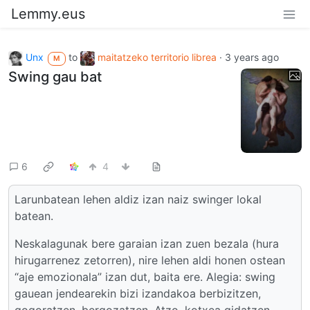
Lemmy.eus
Unx
to
maitatzeko territorio librea
·
3 years ago
M
Swing gau bat
6
4
Larunbatean lehen aldiz izan naiz swinger lokal
batean.
Neskalagunak bere garaian izan zuen bezala (hura
hirugarrenez zetorren), nire lehen aldi honen ostean
“aje emozionala” izan dut, baita ere. Alegia: swing
gauean jendearekin bizi izandakoa berbizitzen,