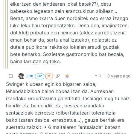
elkartzen den jendearen lokal batek??), datu
babeseko legeetan zein erantzukizun zibilean…
Beraz, asmo txarra duen norbaitek oso erraz izango
luke leku hau torpedeatzeko. Dena den, imajinatzen
dut klub pribatua den heinean (aldez aurretik izena
eman behar da, sartu ahal izateko), nolabait ez
dutela publikora irekitako lokalen araudi guztiak
bete beharko. Sozietate gastronomiko bat bezala,
baina larrutan egiteko.
Unx
1
·
3 years ago
OP
M
Swinger klubean eginiko bigarren saioa,
lehendabizikoa baino hobea izan da. Aurrekoan
izandako urduritasuna gaindituta, lasaiago mugitu naiz
handik eta hemendik eta, bestean izandako
sentsazioak berretsiz (dibertsitateari tolerantzia,
bakoitzaren desioei errespetua…), gauza berriak ere
suertatu zaizkit: • 6 maitaleren “entsalada” batean