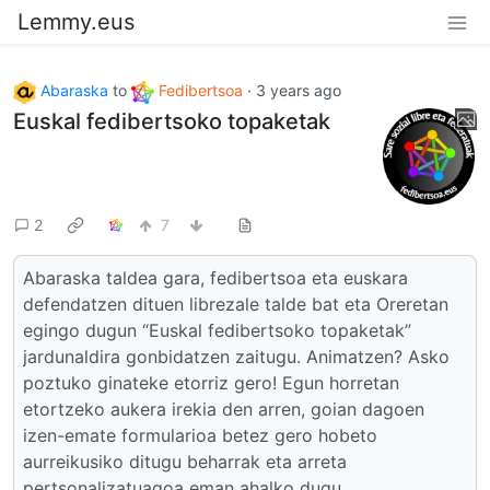
Lemmy.eus
Abaraska
to
Fedibertsoa
·
3 years ago
Euskal fedibertsoko topaketak
2
7
Abaraska taldea gara, fedibertsoa eta euskara
defendatzen dituen librezale talde bat eta Oreretan
egingo dugun “Euskal fedibertsoko topaketak”
jardunaldira gonbidatzen zaitugu. Animatzen? Asko
poztuko ginateke etorriz gero! Egun horretan
etortzeko aukera irekia den arren, goian dagoen
izen-emate formularioa betez gero hobeto
aurreikusiko ditugu beharrak eta arreta
pertsonalizatuagoa eman ahalko dugu.