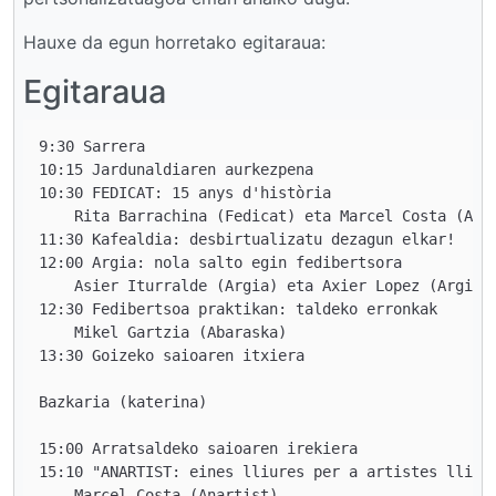
Hauxe da egun horretako egitaraua:
Egitaraua
9:30 Sarrera

10:15 Jardunaldiaren aurkezpena

10:30 FEDICAT: 15 anys d'història

    Rita Barrachina (Fedicat) eta Marcel Costa (Anar
11:30 Kafealdia: desbirtualizatu dezagun elkar!

12:00 Argia: nola salto egin fedibertsora

    Asier Iturralde (Argia) eta Axier Lopez (Argia)

12:30 Fedibertsoa praktikan: taldeko erronkak

    Mikel Gartzia (Abaraska)

13:30 Goizeko saioaren itxiera

Bazkaria (katerina)

15:00 Arratsaldeko saioaren irekiera

15:10 "ANARTIST: eines lliures per a artistes lliure
    Marcel Costa (Anartist)
