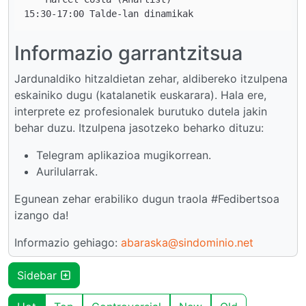
Informazio garrantzitsua
Jardunaldiko hitzaldietan zehar, aldibereko itzulpena
eskainiko dugu (katalanetik euskarara). Hala ere,
interprete ez profesionalek burutuko dutela jakin
behar duzu. Itzulpena jasotzeko beharko dituzu:
Telegram aplikazioa mugikorrean.
Aurilularrak.
Egunean zehar erabiliko dugun traola #Fedibertsoa
izango da!
Informazio gehiago:
abaraska@sindominio.net
Sidebar