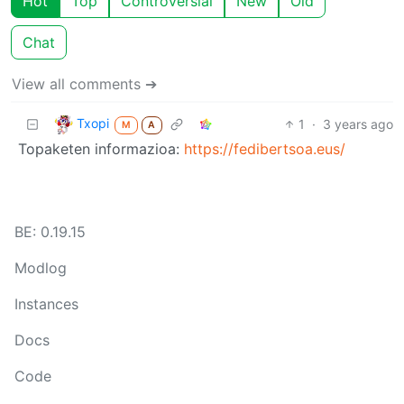
Hot
Top
Controversial
New
Old
Chat
View all comments ➔
Txopi
1
·
3 years ago
M
A
Topaketen informazioa:
https://fedibertsoa.eus/
BE: 0.19.15
Modlog
Instances
Docs
Code