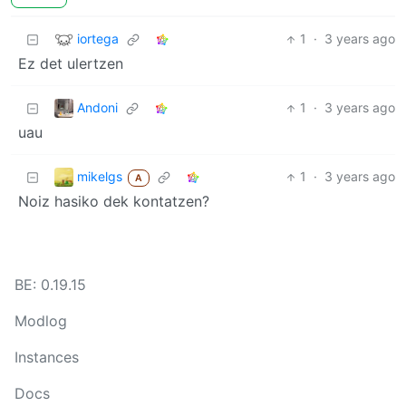
iortega
1
·
3 years ago
Ez det ulertzen
Andoni
1
·
3 years ago
uau
mikelgs
1
·
3 years ago
A
Noiz hasiko dek kontatzen?
BE: 0.19.15
Modlog
Instances
Docs