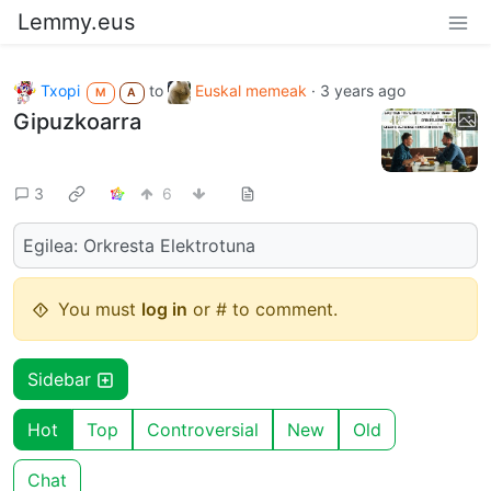
Lemmy.eus
Txopi
to
Euskal memeak
·
3 years ago
M
A
Gipuzkoarra
3
6
Egilea: Orkresta Elektrotuna
You must
log in
or # to comment.
Sidebar
Hot
Top
Controversial
New
Old
Chat