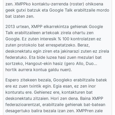
zen. XMPPko kontaktu-zerrenda (roster) ohikoena
geek gutxi batzuk eta Google Talk erabiltzaile mordo
bat izaten zen.
2013 urtean, XMPP elkarrekintza gehienak Google
Talk erabiltzaileen artekoak zirela ohartu zen
Google. Ez zuten interesik % 100 kontrolatzen ez
zuten protokolo bat errespetatzeko. Beraz,
deskonektatu egin ziren eta jakinarazi zuten ez zirela
federatuko. Eta bide luzea hasi zuen mezulari bat
sortzeko, Hangout-ekin hasiz (gero Allo, Duo…
hortik aurrera kontua galdu nuen).
Espero zitekeen bezala, Googleko erabiltzaile batek
ere ez zuen txintik egin. Egia esan, ez zen inor
konturatu ere. Gehienez ere, kontakturen bat
deskonektatu zitzaien. Hori zen dena. Baina XMPP
federazioarentzat, erabiltzaile gehienak bat-batean
desagertuko balira bezala izan zen. XMPPren zale