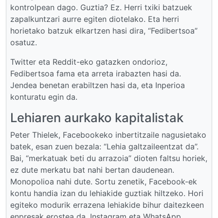
kontrolpean dago. Guztia? Ez. Herri txiki batzuek
zapalkuntzari aurre egiten diotelako. Eta herri
horietako batzuk elkartzen hasi dira, “Fedibertsoa”
osatuz.
Twitter eta Reddit-eko gatazken ondorioz,
Fedibertsoa fama eta arreta irabazten hasi da.
Jendea benetan erabiltzen hasi da, eta Inperioa
konturatu egin da.
Lehiaren aurkako kapitalistak
Peter Thielek, Facebookeko inbertitzaile nagusietako
batek, esan zuen bezala: “Lehia galtzaileentzat da”.
Bai, “merkatuak beti du arrazoia” dioten faltsu horiek,
ez dute merkatu bat nahi bertan daudenean.
Monopolioa nahi dute. Sortu zenetik, Facebook-ek
kontu handia izan du lehiakide guztiak hiltzeko. Hori
egiteko modurik errazena lehiakide bihur daitezkeen
enpresak erostea da. Instagram eta WhatsApp,