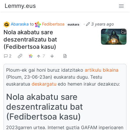
Lemmy.eus
Abaraska
to
Fedibertsoa
·
3 years ago
euskara
Nola akabatu sare
deszentralizatu bat
(Fedibertsoa kasu)
2
7
Ploum-ek gai honi buruz idatzitako
artikulu bikaina
(Ploum, 23-06-23an) euskaratu dugu. Testu
euskaratua
deskargatu
edo hemen irakur dezakezu:
Nola akabatu sare
deszentralizatu bat
(Fedibertsoa kasu)
2023garren urtea. Internet guztia GAFAM inperioaren