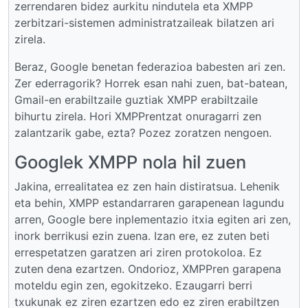
zerrendaren bidez aurkitu nindutela eta XMPP
zerbitzari-sistemen administratzaileak bilatzen ari
zirela.
Beraz, Google benetan federazioa babesten ari zen.
Zer ederragorik? Horrek esan nahi zuen, bat-batean,
Gmail-en erabiltzaile guztiak XMPP erabiltzaile
bihurtu zirela. Hori XMPPrentzat onuragarri zen
zalantzarik gabe, ezta? Pozez zoratzen nengoen.
Googlek XMPP nola hil zuen
Jakina, errealitatea ez zen hain distiratsua. Lehenik
eta behin, XMPP estandarraren garapenean lagundu
arren, Google bere inplementazio itxia egiten ari zen,
inork berrikusi ezin zuena. Izan ere, ez zuten beti
errespetatzen garatzen ari ziren protokoloa. Ez
zuten dena ezartzen. Ondorioz, XMPPren garapena
moteldu egin zen, egokitzeko. Ezaugarri berri
txukunak ez ziren ezartzen edo ez ziren erabiltzen