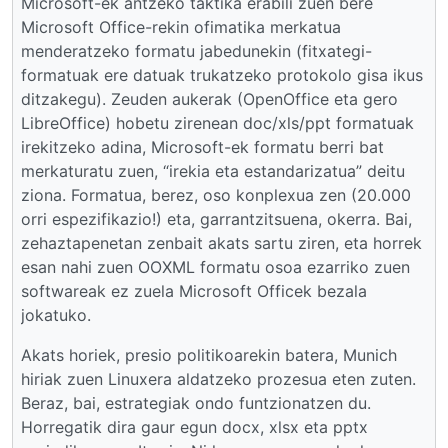
Microsoft-ek antzeko taktika erabili zuen bere
Microsoft Office-rekin ofimatika merkatua
menderatzeko formatu jabedunekin (fitxategi-
formatuak ere datuak trukatzeko protokolo gisa ikus
ditzakegu). Zeuden aukerak (OpenOffice eta gero
LibreOffice) hobetu zirenean doc/xls/ppt formatuak
irekitzeko adina, Microsoft-ek formatu berri bat
merkaturatu zuen, “irekia eta estandarizatua” deitu
ziona. Formatua, berez, oso konplexua zen (20.000
orri espezifikazio!) eta, garrantzitsuena, okerra. Bai,
zehaztapenetan zenbait akats sartu ziren, eta horrek
esan nahi zuen OOXML formatu osoa ezarriko zuen
softwareak ez zuela Microsoft Officek bezala
jokatuko.
Akats horiek, presio politikoarekin batera, Munich
hiriak zuen Linuxera aldatzeko prozesua eten zuten.
Beraz, bai, estrategiak ondo funtzionatzen du.
Horregatik dira gaur egun docx, xlsx eta pptx