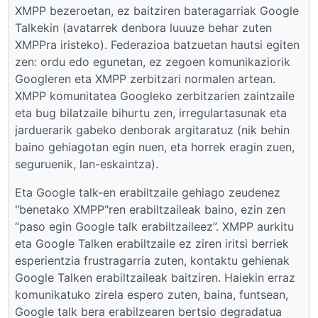
XMPP bezeroetan, ez baitziren bateragarriak Google
Talkekin (avatarrek denbora luuuze behar zuten
XMPPra iristeko). Federazioa batzuetan hautsi egiten
zen: ordu edo egunetan, ez zegoen komunikaziorik
Googleren eta XMPP zerbitzari normalen artean.
XMPP komunitatea Googleko zerbitzarien zaintzaile
eta bug bilatzaile bihurtu zen, irregulartasunak eta
jarduerarik gabeko denborak argitaratuz (nik behin
baino gehiagotan egin nuen, eta horrek eragin zuen,
seguruenik, lan-eskaintza).
Eta Google talk-en erabiltzaile gehiago zeudenez
"benetako XMPP"ren erabiltzaileak baino, ezin zen
“paso egin Google talk erabiltzaileez”. XMPP aurkitu
eta Google Talken erabiltzaile ez ziren iritsi berriek
esperientzia frustragarria zuten, kontaktu gehienak
Google Talken erabiltzaileak baitziren. Haiekin erraz
komunikatuko zirela espero zuten, baina, funtsean,
Google talk bera erabilzearen bertsio degradatua