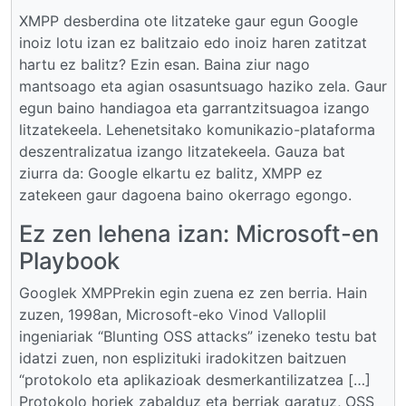
XMPP desberdina ote litzateke gaur egun Google
inoiz lotu izan ez balitzaio edo inoiz haren zatitzat
hartu ez balitz? Ezin esan. Baina ziur nago
mantsoago eta agian osasuntsuago haziko zela. Gaur
egun baino handiagoa eta garrantzitsuagoa izango
litzatekeela. Lehenetsitako komunikazio-plataforma
deszentralizatua izango litzatekeela. Gauza bat
ziurra da: Google elkartu ez balitz, XMPP ez
zatekeen gaur dagoena baino okerrago egongo.
Ez zen lehena izan: Microsoft-en
Playbook
Googlek XMPPrekin egin zuena ez zen berria. Hain
zuzen, 1998an, Microsoft-eko Vinod Valloplil
ingeniariak “Blunting OSS attacks” izeneko testu bat
idatzi zuen, non esplizituki iradokitzen baitzuen
“protokolo eta aplikazioak desmerkantilizatzea […]
Protokolo horiek zabalduz eta berriak garatuz, OSS