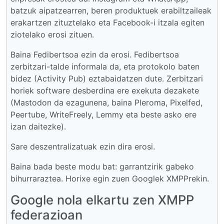
batzuk aipatzearren, beren produktuek erabiltzaileak
erakartzen zituztelako eta Facebook-i itzala egiten
ziotelako erosi zituen.
Baina Fedibertsoa ezin da erosi. Fedibertsoa
zerbitzari-talde informala da, eta protokolo baten
bidez (Activity Pub) eztabaidatzen dute. Zerbitzari
horiek software desberdina ere exekuta dezakete
(Mastodon da ezagunena, baina Pleroma, Pixelfed,
Peertube, WriteFreely, Lemmy eta beste asko ere
izan daitezke).
Sare deszentralizatuak ezin dira erosi.
Baina bada beste modu bat: garrantzirik gabeko
bihurraraztea. Horixe egin zuen Googlek XMPPrekin.
Google nola elkartu zen XMPP
federazioan