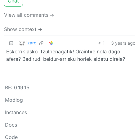
Chat
View all comments ➔
Show context ➔
izaro
1
·
3 years ago
Eskerrik asko itzulpenagatik! Oraintxe nola dago
afera? Badirudi beldur-arrisku horiek aldatu direla?
BE: 0.19.15
Modlog
Instances
Docs
Code