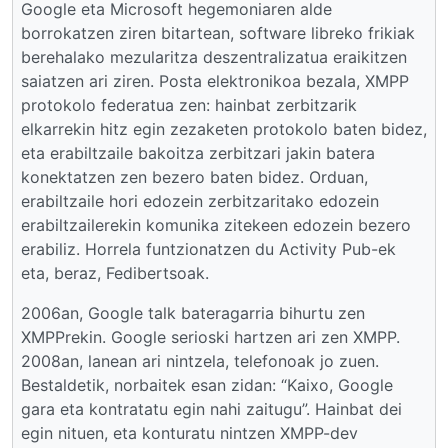
Google eta Microsoft hegemoniaren alde
borrokatzen ziren bitartean, software libreko frikiak
berehalako mezularitza deszentralizatua eraikitzen
saiatzen ari ziren. Posta elektronikoa bezala, XMPP
protokolo federatua zen: hainbat zerbitzarik
elkarrekin hitz egin zezaketen protokolo baten bidez,
eta erabiltzaile bakoitza zerbitzari jakin batera
konektatzen zen bezero baten bidez. Orduan,
erabiltzaile hori edozein zerbitzaritako edozein
erabiltzailerekin komunika zitekeen edozein bezero
erabiliz. Horrela funtzionatzen du Activity Pub-ek
eta, beraz, Fedibertsoak.
2006an, Google talk bateragarria bihurtu zen
XMPPrekin. Google serioski hartzen ari zen XMPP.
2008an, lanean ari nintzela, telefonoak jo zuen.
Bestaldetik, norbaitek esan zidan: “Kaixo, Google
gara eta kontratatu egin nahi zaitugu”. Hainbat dei
egin nituen, eta konturatu nintzen XMPP-dev