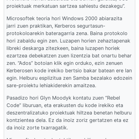
proiektuak merkatuan sartzea sahiestu dezakegu”.
Microsoftek teoria hori Windows 2000 abiarazita
jarri zuen praktikan, Kerberos segurtasun-
protokoloarekin bateragarria zena. Baina protokolo
hori zabaldu egin zen. Luzapen horien zehaztapenak
libreki deskarga zitezkeen, baina luzapen horiek
ezartzea debekatzen zuen lizentzia bat onartu behar
zen. “Ados” botoian klik egin orduko, ezin zenuen
Kerberosen kode irekiko bertsio bakar batean ere lan
egin. Helburu esplizitua zen Samba bezalako edozein
sare-proiektu lehiakiderekin amaitzea.
Pasadizo hori Glyn Moodyk kontatu zuen “Rebel
Code” liburuan, eta erakusten du kode irekiko eta
deszentralizatuko proiektuak hiltzea benetan helburu
kontzientea dela. Ez da inoiz zoriz gertatzen eta ez
da inoiz zorte txarragatik.