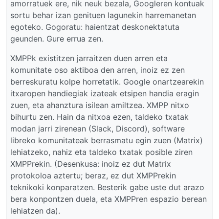
amorratuek ere, nik neuk bezala, Googleren kontuak
sortu behar izan genituen lagunekin harremanetan
egoteko. Gogoratu: haientzat deskonektatuta
geunden. Gure errua zen.
XMPPk existitzen jarraitzen duen arren eta
komunitate oso aktiboa den arren, inoiz ez zen
berreskuratu kolpe horretatik. Google onartzearekin
itxaropen handiegiak izateak etsipen handia eragin
zuen, eta ahanztura isilean amiltzea. XMPP nitxo
bihurtu zen. Hain da nitxoa ezen, taldeko txatak
modan jarri zirenean (Slack, Discord), software
libreko komunitateak berrasmatu egin zuen (Matrix)
lehiatzeko, nahiz eta taldeko txatak posible ziren
XMPPrekin. (Desenkusa: inoiz ez dut Matrix
protokoloa aztertu; beraz, ez dut XMPPrekin
teknikoki konparatzen. Besterik gabe uste dut arazo
bera konpontzen duela, eta XMPPren espazio berean
lehiatzen da).