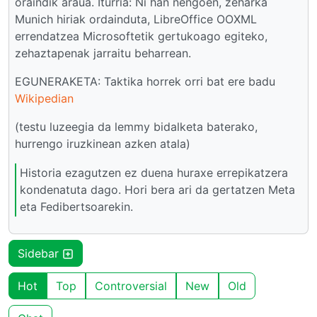
oraindik araua. Iturria: Ni han nengoen, zeharka
Munich hiriak ordainduta, LibreOffice OOXML
errendatzea Microsoftetik gertukoago egiteko,
zehaztapenak jarraitu beharrean.
EGUNERAKETA: Taktika horrek orri bat ere badu
Wikipedian
(testu luzeegia da lemmy bidalketa baterako,
hurrengo iruzkinean azken atala)
Historia ezagutzen ez duena huraxe errepikatzera
kondenatuta dago. Hori bera ari da gertatzen Meta
eta Fedibertsoarekin.
Sidebar
Hot
Top
Controversial
New
Old