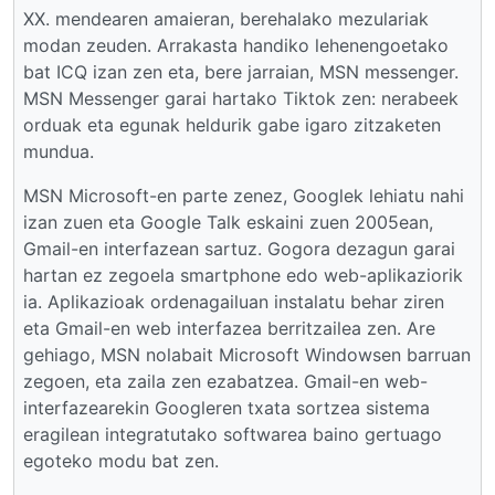
XX. mendearen amaieran, berehalako mezulariak
modan zeuden. Arrakasta handiko lehenengoetako
bat ICQ izan zen eta, bere jarraian, MSN messenger.
MSN Messenger garai hartako Tiktok zen: nerabeek
orduak eta egunak heldurik gabe igaro zitzaketen
mundua.
MSN Microsoft-en parte zenez, Googlek lehiatu nahi
izan zuen eta Google Talk eskaini zuen 2005ean,
Gmail-en interfazean sartuz. Gogora dezagun garai
hartan ez zegoela smartphone edo web-aplikaziorik
ia. Aplikazioak ordenagailuan instalatu behar ziren
eta Gmail-en web interfazea berritzailea zen. Are
gehiago, MSN nolabait Microsoft Windowsen barruan
zegoen, eta zaila zen ezabatzea. Gmail-en web-
interfazearekin Googleren txata sortzea sistema
eragilean integratutako softwarea baino gertuago
egoteko modu bat zen.