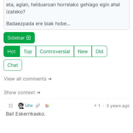
eta, agian, helduaroan horrelako gehiago egin ahal
izateko?
Badaezpada ere biak hobe…
Sidebar
Hot
Top
Controversial
New
Old
Chat
View all comments ➔
Show context ➔
Unx
1
·
3 years ago
Bai! Eskerrikasko.