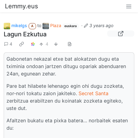
Lemmy.eus
mikelgs
to
Plaza
·
3 years ago
A
euskara
Lagun Ezkutua
4
4
Gabonetan nekazal etxe bat alokatzen dugu eta
tximinia ondoan jartzen ditugu opariak abenduaren
24an, egunean zehar.
Pare bat hilabete lehenago egin ohi dugu zozketa,
nor-nori tokatu zaion jakiteko.
Secret Santa
zerbitzua erabiltzen du koinatak zozketa egiteko,
uste dut.
Afaltzen bukatu eta pixka batera… norbaitek esaten
du: