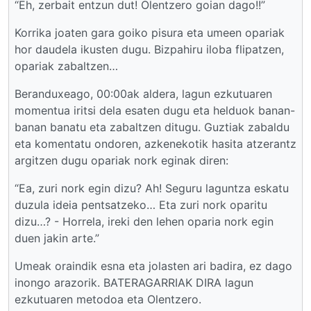
“Eh, zerbait entzun dut! Olentzero goian dago!!”
Korrika joaten gara goiko pisura eta umeen opariak
hor daudela ikusten dugu. Bizpahiru iloba flipatzen,
opariak zabaltzen…
Beranduxeago, 00:00ak aldera, lagun ezkutuaren
momentua iritsi dela esaten dugu eta helduok banan-
banan banatu eta zabaltzen ditugu. Guztiak zabaldu
eta komentatu ondoren, azkenekotik hasita atzerantz
argitzen dugu opariak nork eginak diren:
“Ea, zuri nork egin dizu? Ah! Seguru laguntza eskatu
duzula ideia pentsatzeko… Eta zuri nork oparitu
dizu…? - Horrela, ireki den lehen oparia nork egin
duen jakin arte.”
Umeak oraindik esna eta jolasten ari badira, ez dago
inongo arazorik. BATERAGARRIAK DIRA lagun
ezkutuaren metodoa eta Olentzero.