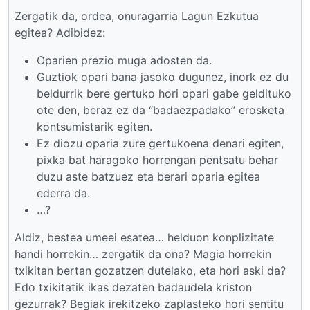
Zergatik da, ordea, onuragarria Lagun Ezkutua
egitea? Adibidez:
Oparien prezio muga adosten da.
Guztiok opari bana jasoko dugunez, inork ez du
beldurrik bere gertuko hori opari gabe geldituko
ote den, beraz ez da “badaezpadako” erosketa
kontsumistarik egiten.
Ez diozu oparia zure gertukoena denari egiten,
pixka bat haragoko horrengan pentsatu behar
duzu aste batzuez eta berari oparia egitea
ederra da.
…?
Aldiz, bestea umeei esatea… helduon konplizitate
handi horrekin… zergatik da ona? Magia horrekin
txikitan bertan gozatzen dutelako, eta hori aski da?
Edo txikitatik ikas dezaten badaudela kriston
gezurrak? Begiak irekitzeko zaplasteko hori sentitu