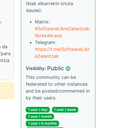
(biak elkarrekin lotuta
daude):
.
Matrix:
#SoftwareLibreZalantzak:
librezale.eus
Telegram:
n da
https://t.me/SoftwareLibr
“para
eZalantzak
ntzia
Public
Visibility:
This community can be
federated to other instances
and be posted/commented in
by their users.
1 user / day
1 user / week
1 user / month
1 user / 6 months