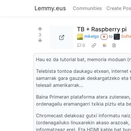
Lemmy.eus
Communities
Create Pos
TB + Raspberry pi
3
mikelgs
to
Softw
A
0
Hau ez da tutorial bat, memoria moduan (n
Telebista tontoa daukagu etxean, internet e
samarrak gara gauzak deskargatzeko eta te
telesail amerikarrak…
Baina Primeran plataforma atera zutenean, 
ordenagailu eramangarri txikia piztu eta b
Chromecast delakoaz gutxi informatu naiz
(ordenagailuko linuxarekin akaso arazoak
informatzeaz ere). Eta HDMI kable bat buru