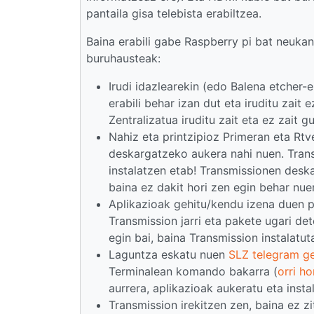
pantaila gisa telebista erabiltzea.
Baina erabili gabe Raspberry pi bat neuka
buruhausteak:
Irudi idazlearekin (edo Balena etcher-e
erabili behar izan dut eta iruditu zait 
Zentralizatua iruditu zait eta ez zait g
Nahiz eta printzipioz Primeran eta Rtv
deskargatzeko aukera nahi nuen. Transm
instalatzen etab! Transmissionen des
baina ez dakit hori zen egin behar n
Aplikazioak gehitu/kendu izena duen 
Transmission jarri eta pakete ugari de
egin bai, baina Transmission instalatut
Laguntza eskatu nuen
SLZ telegram g
Terminalean komando bakarra (
orri h
aurrera, aplikazioak aukeratu eta insta
Transmission irekitzen zen, baina ez z