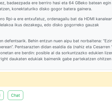
z, badaezpada ere berriro hasi eta 64 GBeko batean egin
tzen, konektaturiko disko gogor batera gainera.
gero Rpi-a ere entxufatuz, ordenagailu bat da HDMI kanalean
 delakoa ikus dezakegu, edo disko gogorreko gauzak
n defentsarik. Behin entzun nuen aipu bat norbaitena: “Ezi
berean”. Pentsarazten didan esaldia da (nahiz eta Cesarren 
onetan ere berdin: posible al da sorkuntzazko edukien lize
yright daukaten edukiak baimenik gabe partekatzen ohitzen
d
Chat