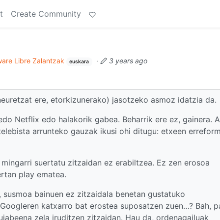
t
Create Community
are Libre Zalantzak
·
3 years ago
euskara
euretzat ere, etorkizunerako) jasotzeko asmoz idatzia da.
do Netflix edo halakorik gabea. Beharrik ere ez, gainera. A
lebista arrunteko gauzak ikusi ohi ditugu: etxeen errefor
mingarri suertatu zitzaidan ez erabiltzea. Ez zen erosoa
ertan play ematea.
, susmoa bainuen ez zitzaidala benetan gustatuko
, Googleren katxarro bat erostea suposatzen zuen…? Bah, 
jabeena zela iruditzen zitzaidan. Hau da, ordenagailuak