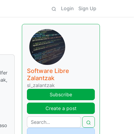
Login
Sign Up
Software Libre
lfer
Zalantzak
mak,
sl_zalantzak
Subscribe
Create a post
paso