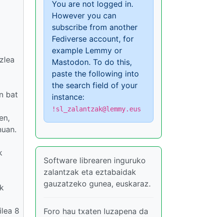
You are not logged in.
However you can
subscribe from another
Fediverse account, for
example Lemmy or
azlea
Mastodon. To do this,
paste the following into
the search field of your
n bat
instance:
!sl_zalantzak@lemmy.eus
en,
nuan.
k
Software librearen inguruko
zalantzak eta eztabaidak
gauzatzeko gunea, euskaraz.
ik
ilea 8
Foro hau txaten luzapena da