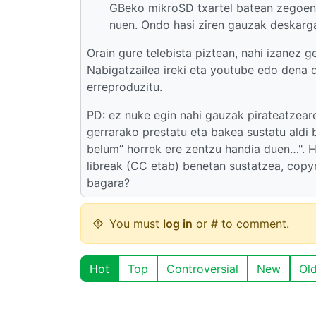
GBeko mikroSD txartel batean zegoene
nuen. Ondo hasi ziren gauzak deskarga
Orain gure telebista piztean, nahi izanez 
Nabigatzailea ireki eta youtube edo dena
erreproduzitu.
PD: ez nuke egin nahi gauzak pirateatzeare
gerrarako prestatu eta bakea sustatu aldi 
belum” horrek ere zentzu handia duen…". H
libreak (CC etab) benetan sustatzea, cop
bagara?
You must
log in
or # to comment.
Hot
Top
Controversial
New
Ol