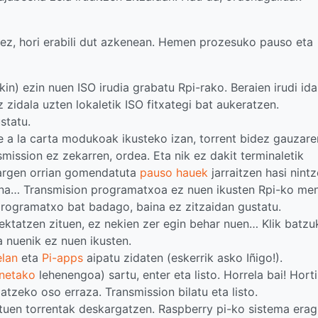
nez, hori erabili dut azkenean. Hemen prozesuko pauso eta
kin) ezin nuen ISO irudia grabatu Rpi-rako. Beraien irudi id
ez zidala uzten lokaletik ISO fitxategi bat aukeratzen.
ustatu.
e a la carta modukoak ikusteko izan, torrent bidez gauzare
ission ez zekarren, ordea. Eta nik ez dakit terminaletik
kargen orrian gomendatuta
pauso hauek
jarraitzen hasi nintz
uena… Transmision programatxoa ez nuen ikusten Rpi-ko me
programatxo bat badago, baina ez zitzaidan gustatu.
tektatzen zituen, ez nekien zer egin behar nuen… Klik batzu
a nuenik ez nuen ikusten.
elan
eta
Pi-apps
aipatu zidaten (eskerrik asko Iñigo!).
onetako
lehenengoa) sartu, enter eta listo. Horrela bai! Hort
latzeko oso erraza. Transmission bilatu eta listo.
ituen torrentak deskargatzen. Raspberry pi-ko sistema erag