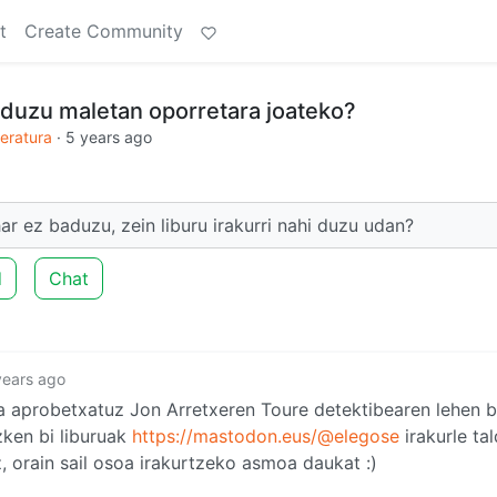
t
Create Community
 duzu maletan oporretara joateko?
teratura
·
5 years ago
r ez baduzu, zein liburu irakurri nahi duzu udan?
d
Chat
years ago
a aprobetxatuz Jon Arretxeren Toure detektibearen lehen 
azken bi liburuak
https://mastodon.eus/@elegose
irakurle ta
z, orain sail osoa irakurtzeko asmoa daukat :)