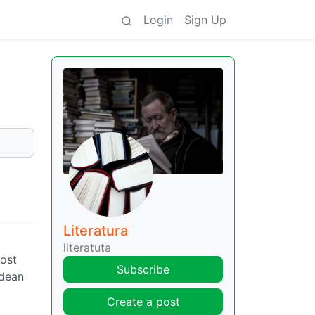
Login
Sign Up
Literatura
literatuta
bost
Subscribe
ldean
Create a post