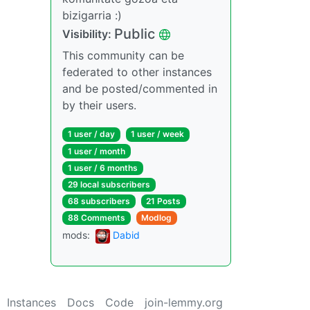
bizigarria :)
Public
Visibility:
This community can be
federated to other instances
and be posted/commented in
by their users.
1 user / day
1 user / week
1 user / month
1 user / 6 months
29 local subscribers
68 subscribers
21 Posts
88 Comments
Modlog
mods:
Dabid
Instances
Docs
Code
join-lemmy.org