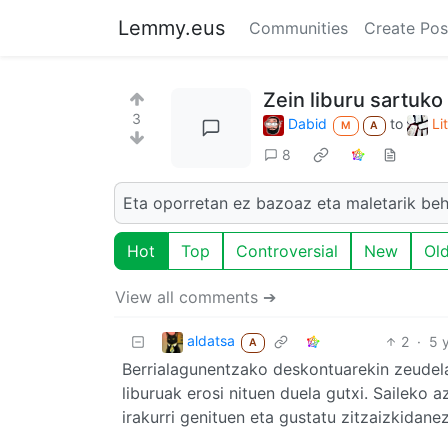
Lemmy.eus
Communities
Create Pos
Zein liburu sartuko
3
Dabid
to
Li
M
A
8
Eta oporretan ez bazoaz eta maletarik beha
Hot
Top
Controversial
New
Ol
View all comments ➔
aldatsa
2
·
5 
A
Berrialagunentzako deskontuarekin zeudel
liburuak erosi nituen duela gutxi. Saileko 
irakurri genituen eta gustatu zitzaizkidane