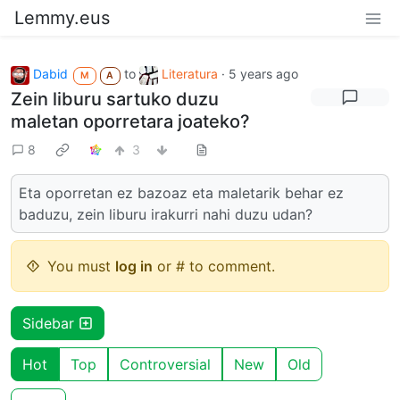
Lemmy.eus
Dabid
to
Literatura
·
5 years ago
M
A
Zein liburu sartuko duzu
maletan oporretara joateko?
8
3
Eta oporretan ez bazoaz eta maletarik behar ez
baduzu, zein liburu irakurri nahi duzu udan?
You must
log in
or # to comment.
Sidebar
Hot
Top
Controversial
New
Old