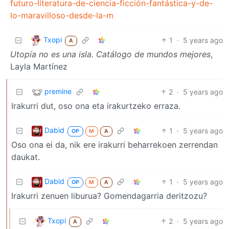
futuro-literatura-de-ciencia-ficción-fantástica-y-de-
lo-maravilloso-desde-la-m
Txopi
1
·
5 years ago
A
Utopía no es una isla. Catálogo de mundos mejores
,
Layla Martínez
premine
2
·
5 years ago
Irakurri dut, oso ona eta irakurtzeko erraza.
Dabid
1
·
5 years ago
OP
M
A
Oso ona ei da, nik ere irakurri beharrekoen zerrendan
daukat.
Dabid
1
·
5 years ago
OP
M
A
Irakurri zenuen liburua? Gomendagarria deritzozu?
Txopi
2
·
5 years ago
A