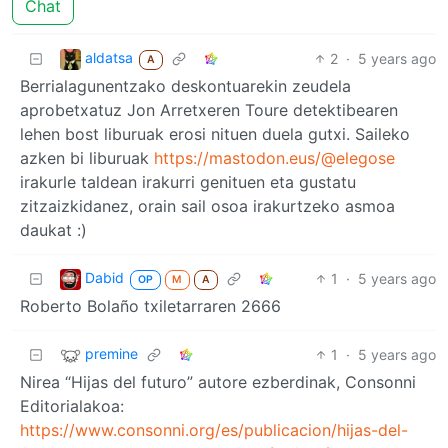
Chat
aldatsa
2
·
5 years ago
A
Berrialagunentzako deskontuarekin zeudela
aprobetxatuz Jon Arretxeren Toure detektibearen
lehen bost liburuak erosi nituen duela gutxi. Saileko
azken bi liburuak
https://mastodon.eus/@elegose
irakurle taldean irakurri genituen eta gustatu
zitzaizkidanez, orain sail osoa irakurtzeko asmoa
daukat :)
Dabid
1
·
5 years ago
OP
M
A
Roberto Bolaño txiletarraren 2666
premine
1
·
5 years ago
Nirea “Hijas del futuro” autore ezberdinak, Consonni
Editorialakoa:
https://www.consonni.org/es/publicacion/hijas-del-