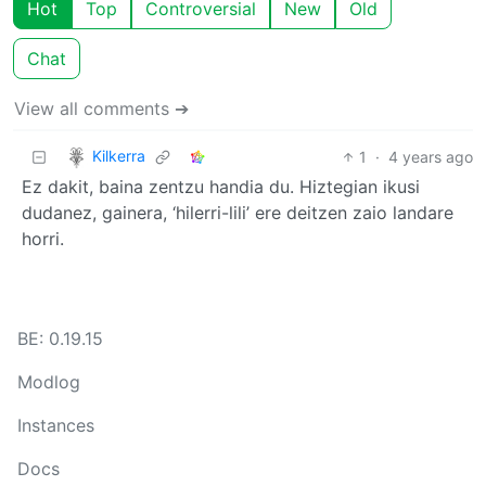
Hot
Top
Controversial
New
Old
Chat
View all comments ➔
Kilkerra
1
·
4 years ago
Ez dakit, baina zentzu handia du. Hiztegian ikusi
dudanez, gainera, ‘hilerri-lili’ ere deitzen zaio landare
horri.
BE: 0.19.15
Modlog
Instances
Docs