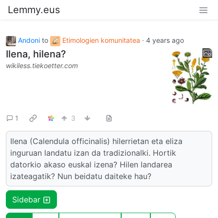
Lemmy.eus
Andoni
to
Etimologien komunitatea
·
4 years ago
Ilena, hilena?
wikiless.tiekoetter.com
1
3
Ilena (Calendula officinalis) hilerrietan eta eliza
inguruan landatu izan da tradizionalki. Hortik
datorkio akaso euskal izena? Hilen landarea
izateagatik? Nun beidatu daiteke hau?
Sidebar