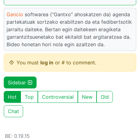
Gancio
softwarea (“Gantxo” ahoskatzen da) agenda
partekatuak sortzeko erabiltzen da eta fedibertsotik
jarraitu daiteke. Bertan egin daitekeen eragiketa
garrantzitsuenetako bat ekitaldi bat argitaratzea da.
Bideo honetan hori nola egin azaltzen da.
You must
log in
or # to comment.
Sidebar
Hot
Top
Controversial
New
Old
Chat
BE: 0.19.15