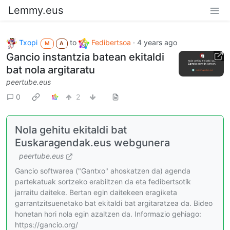
Lemmy.eus
Txopi
to
Fedibertsoa
·
4 years ago
M
A
Gancio instantzia batean ekitaldi
bat nola argitaratu
peertube.eus
0
2
Nola gehitu ekitaldi bat
Euskaragendak.eus webgunera
peertube.eus
Gancio softwarea ("Gantxo" ahoskatzen da) agenda
partekatuak sortzeko erabiltzen da eta fedibertsotik
jarraitu daiteke. Bertan egin daitekeen eragiketa
garrantzitsuenetako bat ekitaldi bat argitaratzea da. Bideo
honetan hori nola egin azaltzen da. Informazio gehiago:
https://gancio.org/