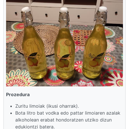
Prozedura
Zuritu limoiak (ikusi oharrak).
Bota litro bat vodka edo pattar limoiaren azalak
alkoholean erabat hondoratzen utziko dizun
edukiontzi batera.