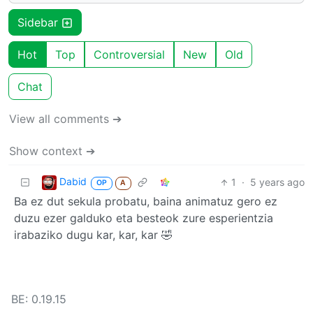
Sidebar
Hot
Top
Controversial
New
Old
Chat
View all comments ➔
Show context ➔
Dabid
1
·
5 years ago
OP
A
Ba ez dut sekula probatu, baina animatuz gero ez
duzu ezer galduko eta besteok zure esperientzia
irabaziko dugu kar, kar, kar 🤣
BE: 0.19.15