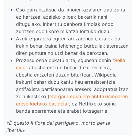
Oso garrantzitsua da limoien azalaren zati zuria
ez hartzea, azaleko olioak bakarrik nahi
ditugulako. Inbertitu denbora limoiak ondo
zuritzen edo likore mikatza lortuko duzu.
Azukre-jarabea egiten ari zarenean, ura ez da
irakin behar, baina lehenengo burbuilak ateratzen
diren punturaino utzi behar da berotzen.
Prozesu osoa bukatu arte, egunean behin “
Bella
ciao
” abestia entzun behar duzu. Gainera,
abestia entzuten duzun bitartean, Wikipedia
irakurri behar duzu kantu hau erresistentzia
antifaxista partisanoaren ereserki adoptatua izan
zela ikasteko (
eta gaur egun ere antifaxismoaren
ereserkietako bat dela
), ez Netflixeko soinu
banda aberrantea eta erabat lotsagarria.
«È questo il fiore del partigiano, morto per la
libertà!»