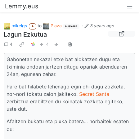
Lemmy.eus
mikelgs
to
Plaza
·
3 years ago
A
euskara
Lagun Ezkutua
4
4
Gabonetan nekazal etxe bat alokatzen dugu eta
tximinia ondoan jartzen ditugu opariak abenduaren
24an, egunean zehar.
Pare bat hilabete lehenago egin ohi dugu zozketa,
nor-nori tokatu zaion jakiteko.
Secret Santa
zerbitzua erabiltzen du koinatak zozketa egiteko,
uste dut.
Afaltzen bukatu eta pixka batera… norbaitek esaten
du: