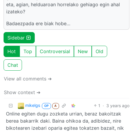
eta, agian, helduaroan horrelako gehiago egin ahal
izateko?
Badaezpada ere biak hobe…
Sidebar
Hot
Top
Controversial
New
Old
Chat
View all comments ➔
Show context ➔
mikelgs
1
·
3 years ago
OP
A
Online egiten dugu zozketa urrian, beraz bakoitzak
berea bakarrik daki. Baina ohikoa da, adibidez, nire
bikotearen izebari oparia egitea tokatzen bazait, nik