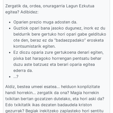
Zergatik da, ordea, onuragarria Lagun Ezkutua
egitea? Adibidez:
Oparien prezio muga adosten da.
Guztiok opari bana jasoko dugunez, inork ez du
beldurrik bere gertuko hori opari gabe geldituko
ote den, beraz ez da “badaezpadako” erosketa
kontsumistarik egiten.
Ez diozu oparia zure gertukoena denari egiten,
pixka bat haragoko horrengan pentsatu behar
duzu aste batzuez eta berari oparia egitea
ederra da.
…?
Aldiz, bestea umeei esatea… helduon konplizitate
handi horrekin… zergatik da ona? Magia horrekin
txikitan bertan gozatzen dutelako, eta hori aski da?
Edo txikitatik ikas dezaten badaudela kriston
gezurrak? Begiak irekitzeko zaplasteko hori sentitu