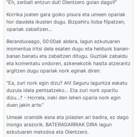
“Eh, zerbait entzun dut! Olentzero goian dago!!”
Korrika joaten gara goiko pisura eta umeen opariak
hor daudela ikusten dugu. Bizpahiru iloba flipatzen,
opariak zabaltzen…
Beranduxeago, 00:00ak aldera, lagun ezkutuaren
momentua iritsi dela esaten dugu eta helduok banan-
banan banatu eta zabaltzen ditugu. Guztiak zabaldu
eta komentatu ondoren, azkenekotik hasita atzerantz
argitzen dugu opariak nork eginak diren:
“Ea, zuri nork egin dizu? Ah! Seguru laguntza eskatu
duzula ideia pentsatzeko… Eta zuri nork oparitu
dizu…? - Horrela, ireki den lehen oparia nork egin
duen jakin arte.”
Umeak oraindik esna eta jolasten ari badira, ez dago
inongo arazorik. BATERAGARRIAK DIRA lagun
ezkutuaren metodoa eta Olentzero.