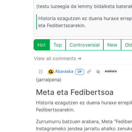
(testu luzeegia da lemmy bidalketa batera
Historia ezagutzen ez duena huraxe errep
eta Fedibertsoarekin.
Hot
Top
Controversial
New
Ol
View all comments ➔
Abaraska
euskara
OP
(jarraipena)
Meta eta Fedibertsoa
Historia ezagutzen ez duena huraxe errepi
Fedibertsoarekin.
Zurrumurru batzuen arabera, Meta “Fedibert
Instagrameko jendea jarraitu ahalko zenuk