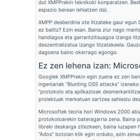
dut XMPPrekin teknikoki konparatzen. Bes
espazio berean lehiatzen da).
XMPP desberdina ote litzateke gaur egun Go
ez balitz? Ezin esan. Baina ziur nago man
handiagoa eta garrantzitsuagoa izango lit
deszentralizatua izango litzatekeela. Gauz
dagoena baino okerrago egongo.
Ez zen lehena izan: Micro
Googlek XMPPrekin egin zuena ez zen berri
ingeniariak “Blunting OSS attacks” izeneko 
“protokolo eta aplikazioak desmerkantiliz
proiektuak merkatuan sartzea sahiestu de
Microsoftek teoria hori Windows 2000 abiar
protokoloarekin bateragarria zena. Baina 
libreki deskarga zitezkeen, baina luzapen 
“Ados” botoian klik egin orduko, ezin zenu