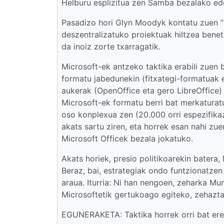
Helburu esplizitua zen Samba bezalako edo
Pasadizo hori Glyn Moodyk kontatu zuen “R
deszentralizatuko proiektuak hiltzea benet
da inoiz zorte txarragatik.
Microsoft-ek antzeko taktika erabili zuen
formatu jabedunekin (fitxategi-formatuak 
aukerak (OpenOffice eta gero LibreOffice)
Microsoft-ek formatu berri bat merkaturatu
oso konplexua zen (20.000 orri espezifikaz
akats sartu ziren, eta horrek esan nahi z
Microsoft Officek bezala jokatuko.
Akats horiek, presio politikoarekin batera
Beraz, bai, estrategiak ondo funtzionatzen
araua. Iturria: Ni han nengoen, zeharka Mu
Microsoftetik gertukoago egiteko, zehazta
EGUNERAKETA: Taktika horrek orri bat er