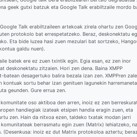
na geek gutxi batzuk eta Google Talk erabiltzaile mordo b
Google Talk erabiltzaileen artekoak zirela ohartu zen Goog
zuten protokolo bat errespetatzeko. Beraz, deskonektatu eg
tuko. Eta bide luzea hasi zuen mezulari bat sortzeko, Hango
 kontua galdu nuen).
le batek ere ez zuen txintik egin. Egia esan, ez zen inor
bat deskonektatu zitzaien. Hori zen dena. Baina XMPP
at-batean desagertuko balira bezala izan zen. XMPPren zale
n kontuak sortu behar izan genituen lagunekin harremanet
uta geunden. Gure errua zen.
 komunitate oso aktiboa den arren, inoiz ez zen berreskura
aropen handiegiak izateak etsipen handia eragin zuen, eta
urtu zen. Hain da nitxoa ezen, taldeko txatak modan jarri
o komunitateak berrasmatu egin zuen (Matrix) lehiatzeko, n
. (Desenkusa: inoiz ez dut Matrix protokoloa aztertu; beraz