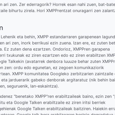
 ari zen. Zer ederragorik? Horrek esan nahi zuen, bat-bate
aile bihurtu zirela. Hori XMPPrentzat onuragarri zen zalant
n
ua. Lehenik eta behin, XMPP estandarraren garapenean lagun
n ari zen, inork berrikusi ezin zuena. Izan ere, ez zuten bet
oa. Ez zuten dena ezartzen. Ondorioz, XMPPren garapena
erri txukunak ez ziren ezartzen edo ez ziren erabiltzen XM
ogle Talkekin (avatarrek denbora luuuze behar zuten XMPP
iten zen: ordu edo egunetan, ez zegoen komunikaziorik
rtean. XMPP komunitatea Googleko zerbitzarien zaintzaile 
k eta jarduerarik gabeko denborak argitaratuz (nik behin ba
en, seguruenik, lan-eskaintza).
eudenez "benetako XMPP"ren erabiltzaileak baino, ezin zen 
tu eta Google Talken erabiltzaile ez ziren iritsi berriek
gehienak Google Talken erabiltzaileak baitziren. Haiekin err
untsean, Google talk bera erabilzearen bertsio degradatua 