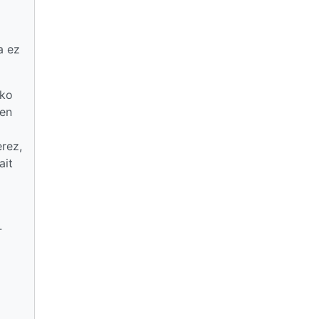
a ez
eko
den
erez,
ait
.