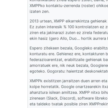
XMPPko kontaktu-zerrenda (roster) ohikoe
izaten zen.
2013 urtean, XMPP elkarrekintza gehienak 
Ez zuten interesik % 100 kontrolatzen ez 
ziren eta jakinarazi zuten ez zirela federa
ekin hasiz (gero Allo, Duo… hortik aurrera
Espero zitekeen bezala, Googleko erabiltzai
konturatu ere. Gehienez ere, kontakturen 
federazioarentzat, erabiltzaile gehienak b
amorratuek ere, nik neuk bezala, Googlere
egoteko. Gogoratu: haientzat deskonektat
XMPPk existitzen jarraitzen duen arren eta
kolpe horretatik. Google onartzearekin itx
ahanztura isilean amiltzea. XMPP nitxo bih
zirenean (Slack, Discord), software librek
eta taldeko txatak posible ziren XMPPrekin