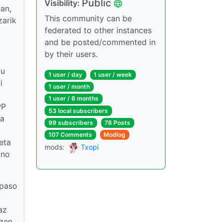
Public
Visibility:
an,
This community can be
zarik
federated to other instances
and be posted/commented in
by their users.
du
1 user / day
1 user / week
i
1 user / month
1 user / 6 months
PP
53 local subscribers
ra
99 subscribers
78 Posts
107 Comments
Modlog
eta
mods:
Txopi
ino
“paso
az
zen.