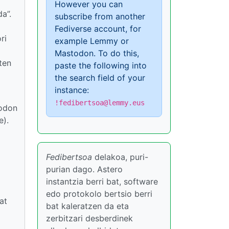
However you can
a”.
subscribe from another
Fediverse account, for
ri
example Lemmy or
Mastodon. To do this,
ten
paste the following into
the search field of your
instance:
!fedibertsoa@lemmy.eus
todon
e).
Fedibertsoa
delakoa, puri-
purian dago. Astero
instantzia berri bat, software
edo protokolo bertsio berri
at
bat kaleratzen da eta
zerbitzari desberdinek