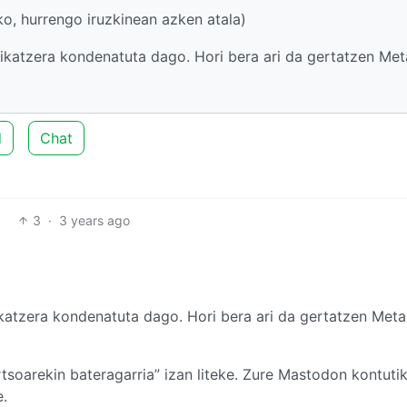
ko, hurrengo iruzkinean azken atala)
ikatzera kondenatuta dago. Hori bera ari da gertatzen Met
d
Chat
3
·
3 years ago
katzera kondenatuta dago. Hori bera ari da gertatzen Meta
soarekin bateragarria” izan liteke. Zure Mastodon kontuti
e.