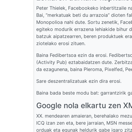
Peter Thielek, Facebookeko inbertitzaile n
Bai, “merkatuak beti du arrazoia” dioten f
Monopolioa nahi dute. Sortu zenetik, Faceb
egiteko modurik errazena lehiakide bihur 
batzuk aipatzearren, beren produktuek erab
ziotelako erosi zituen.
Baina Fedibertsoa ezin da erosi. Fediberts
(Activity Pub) eztabaidatzen dute. Zerbit
da ezagunena, baina Pleroma, Pixelfed, Pe
Sare deszentralizatuak ezin dira erosi.
Baina bada beste modu bat: garrantzirik 
Google nola elkartu zen X
XX. mendearen amaieran, berehalako mezu
ICQ izan zen eta, bere jarraian, MSN mes
orduak eta egunak heldurik gabe igaro zi