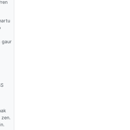
Pren
hartu
o
n gaur
SS
nak
 zen.
n.