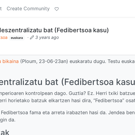
t
Create Community
deszentralizatu bat (Fedibertsoa kasu)
tsoa
·
3 years ago
euskara
u bikaina
(Ploum, 23-06-23an) euskaratu dugu. Testu euska
ntralizatu bat (Fedibertsoa kasu
nperioaren kontrolpean dago. Guztia? Ez. Herri txiki batzu
erri horietako batzuk elkartzen hasi dira, “Fedibertsoa” osa
 Fedibertsoa fama eta arreta irabazten hasi da. Jendea be
gin da.
tak