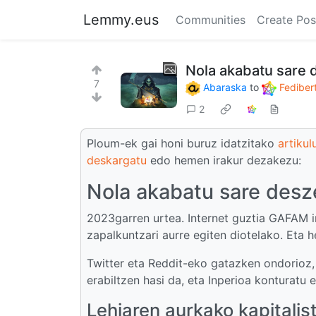
Lemmy.eus
Communities
Create Pos
Nola akabatu sare 
7
Abaraska
to
Fediber
2
Ploum-ek gai honi buruz idatzitako
artikul
deskargatu
edo hemen irakur dezakezu:
Nola akabatu sare desze
2023garren urtea. Internet guztia GAFAM i
zapalkuntzari aurre egiten diotelako. Eta h
Twitter eta Reddit-eko gatazken ondorioz,
erabiltzen hasi da, eta Inperioa konturatu e
Lehiaren aurkako kapitalis