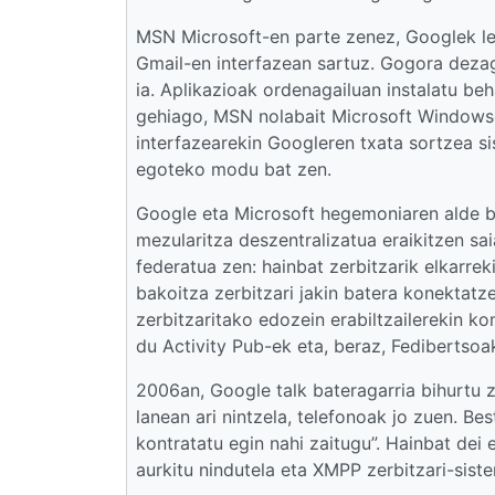
MSN Microsoft-en parte zenez, Googlek leh
Gmail-en interfazean sartuz. Gogora deza
ia. Aplikazioak ordenagailuan instalatu beh
gehiago, MSN nolabait Microsoft Windowse
interfazearekin Googleren txata sortzea s
egoteko modu bat zen.
Google eta Microsoft hegemoniaren alde bo
mezularitza deszentralizatua eraikitzen sa
federatua zen: hainbat zerbitzarik elkarrek
bakoitza zerbitzari jakin batera konektatz
zerbitzaritako edozein erabiltzailerekin k
du Activity Pub-ek eta, beraz, Fedibertsoa
2006an, Google talk bateragarria bihurtu 
lanean ari nintzela, telefonoak jo zuen. Be
kontratatu egin nahi zaitugu”. Hainbat dei
aurkitu nindutela eta XMPP zerbitzari-siste