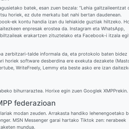
agusietako batek, esan zuen bezala: “Lehia galtzaileentzat d
altsu horiek, ez dute merkatu bat nahi bertan daudenean.
ook-ek kontu handia izan du lehiakide guztiak hiltzeko. Ho
daitezkeen enpresak erostea da. Instagram eta WhatsApp,
iltzaileak erakartzen zituztelako eta Facebook-i itzala egi
oa zerbitzari-talde informala da, eta protokolo baten bidez
zari horiek software desberdina ere exekuta dezakete (Mas
ertube, WriteFreely, Lemmy eta beste asko ere izan daitezk
gabeko bihurraraztea. Horixe egin zuen Googlek XMPPrekin.
MPP federazioan
lariak modan zeuden. Arrakasta handiko lehenengoetako b
senger. MSN Messenger garai hartako Tiktok zen: nerabeek
tzaketen mundua.