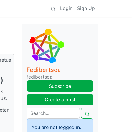
Login
Sign Up
ratua
Fedibertsoa
fedibertsoa
)
Subscribe
ek
tuz.
Create a post
netan
You are not logged in.