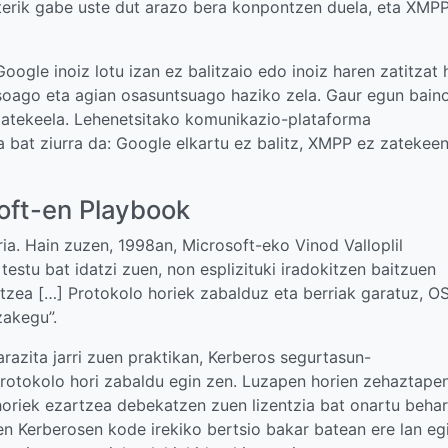
terik gabe uste dut arazo bera konpontzen duela, eta XMP
ogle inoiz lotu izan ez balitzaio edo inoiz haren zatitzat 
tsoago eta agian osasuntsuago haziko zela. Gaur egun bain
zatekeela. Lehenetsitako komunikazio-plataforma
a bat ziurra da: Google elkartu ez balitz, XMPP ez zatekee
soft-en Playbook
a. Hain zuzen, 1998an, Microsoft-eko Vinod Valloplil
testu bat idatzi zuen, non esplizituki iradokitzen baitzuen
atzea […] Protokolo horiek zabalduz eta berriak garatuz, O
zakegu”.
azita jarri zuen praktikan, Kerberos segurtasun-
protokolo hori zabaldu egin zen. Luzapen horien zehaztape
horiek ezartzea debekatzen zuen lizentzia bat onartu behar
en Kerberosen kode irekiko bertsio bakar batean ere lan egi