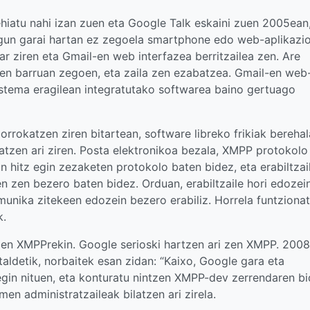
iatu nahi izan zuen eta Google Talk eskaini zuen 2005ean
gun garai hartan ez zegoela smartphone edo web-aplikazio
ar ziren eta Gmail-en web interfazea berritzailea zen. Are
n barruan zegoen, eta zaila zen ezabatzea. Gmail-en web
istema eragilean integratutako softwarea baino gertuago
rrokatzen ziren bitartean, software libreko frikiak bereha
iatzen ari ziren. Posta elektronikoa bezala, XMPP protokolo
in hitz egin zezaketen protokolo baten bidez, eta erabiltzai
en zen bezero baten bidez. Orduan, erabiltzaile hori edozei
omunika zitekeen edozein bezero erabiliz. Horrela funtziona
k.
zen XMPPrekin. Google serioski hartzen ari zen XMPP. 2008
staldetik, norbaitek esan zidan: “Kaixo, Google gara eta
 egin nituen, eta konturatu nintzen XMPP-dev zerrendaren b
men administratzaileak bilatzen ari zirela.