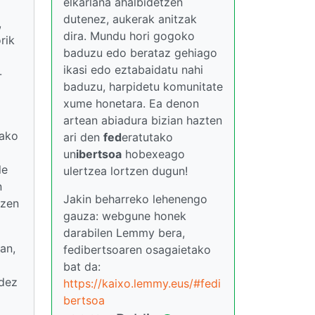
elkarlana ahalbidetzen
dutenez, aukerak anitzak
,
dira. Mundu hori gogoko
rik
baduzu edo berataz gehiago
ikasi edo eztabaidatu nahi
-
baduzu, harpidetu komunitate
xume honetara. Ea denon
artean abiadura bizian hazten
lako
ari den
fed
eratutako
un
ibertsoa
hobexeago
le
ulertzea lortzen dugun!
n
Jakin beharreko lehenengo
tzen
gauza: webgune honek
darabilen Lemmy bera,
an,
fedibertsoaren osagaietako
bat da:
idez
https://kaixo.lemmy.eus/#fedi
bertsoa