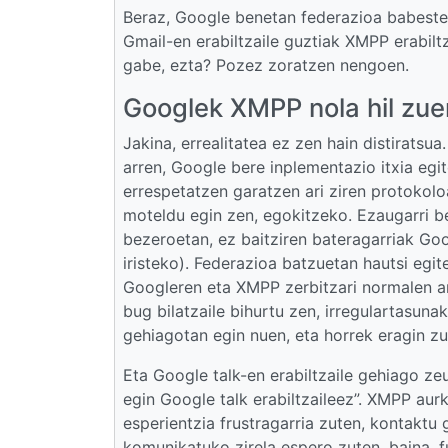
Beraz, Google benetan federazioa babesten
Gmail-en erabiltzaile guztiak XMPP erabiltz
gabe, ezta? Pozez zoratzen nengoen.
Googlek XMPP nola hil zue
Jakina, errealitatea ez zen hain distirats
arren, Google bere inplementazio itxia egite
errespetatzen garatzen ari ziren protokol
moteldu egin zen, egokitzeko. Ezaugarri b
bezeroetan, ez baitziren bateragarriak Go
iristeko). Federazioa batzuetan hautsi eg
Googleren eta XMPP zerbitzari normalen a
bug bilatzaile bihurtu zen, irregulartasuna
gehiagotan egin nuen, eta horrek eragin zu
Eta Google talk-en erabiltzaile gehiago z
egin Google talk erabiltzaileez”. XMPP aurki
esperientzia frustragarria zuten, kontaktu 
komunikatuko zirela espero zuten, baina, f