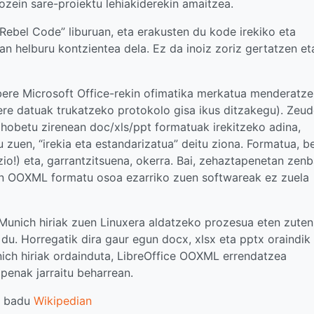
zein sare-proiektu lehiakiderekin amaitzea.
ebel Code” liburuan, eta erakusten du kode irekiko eta
an helburu kontzientea dela. Ez da inoiz zoriz gertatzen et
 bere Microsoft Office-rekin ofimatika merkatua menderatz
ere datuak trukatzeko protokolo gisa ikus ditzakegu). Zeu
 hobetu zirenean doc/xls/ppt formatuak irekitzeko adina,
 zuen, “irekia eta estandarizatua” deitu ziona. Formatua, b
io!) eta, garrantzitsuena, okerra. Bai, zehaztapenetan zenb
uen OOXML formatu osoa ezarriko zuen softwareak ez zuela
, Munich hiriak zuen Linuxera aldatzeko prozesua eten zuten
 du. Horregatik dira gaur egun docx, xlsx eta pptx oraindik
nich hiriak ordainduta, LibreOffice OOXML errendatzea
penak jarraitu beharrean.
e badu
Wikipedian