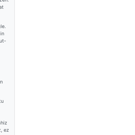
at
le.
in
ut-
an
tu
ahiz
, ez