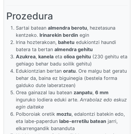
Prozedura
Sartai batean
almendra berotu
, hezetasuna
kentzeko.
Irinarekin berdin
egin
Irina hozterakoan,
bahetu
edukiontzi haundi
batera ta bertan
almendra gehitu
Azukrea
,
kanela
eta
olioa gehitu
(230 gehitu eta
gehiago behar badu soilik gehitu)
Edukiontzian bertan
oratu
. Ore malgu bat geratu
behar da, baina ez biguinegia (bestela forma
galduko dute laberatzean)
Orea gainazal lau batean
zanpatu
,
6 mm
inguruko lodiera eduki arte.
Arrabolaz edo eskuz
egin daiteke
Polboroiak oretik
moztu
, edalontzi batekin edo,
eta labe-paperdun
labe-erretilu batean
jarri,
elkarrengandik bananduta