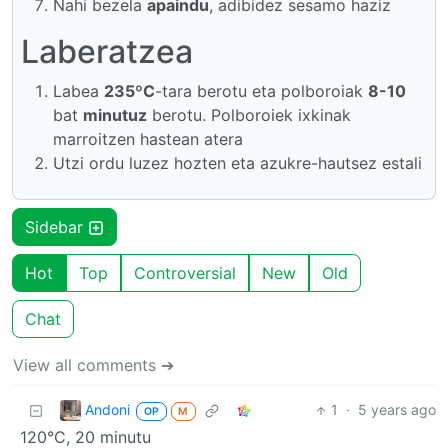
Nahi bezela
apaindu
, adibidez sesamo haziz
Laberatzea
Labea
235ºC
-tara berotu eta polboroiak
8-10
bat
minutuz
berotu. Polboroiek ixkinak
marroitzen hastean atera
Utzi ordu luzez hozten eta azukre-hautsez estali
Sidebar
Hot
Top
Controversial
New
Old
Chat
View all comments ➔
Andoni
1
·
5 years ago
OP
M
120°C, 20 minutu