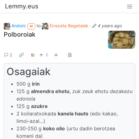
Lemmy.eus
Andoni
to
Errezeta Begetalak
·
4 years ago
M
Polboroiak
2
6
Osagaiak
500 g
irin
125 g
almendra ehotu
,
zuk zeuk ehotu dezakezu
edonola
125 g
azukre
2 koilaratxokada
kanela hauts
(edo kakao,
limoi-azal…)
230-250 g
koko olio
(urtu dadin berotzea
komeni da)