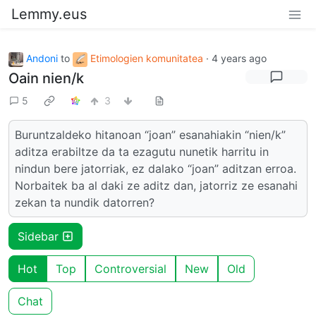
Lemmy.eus
Andoni
to
Etimologien komunitatea
·
4 years ago
Oain nien/k
5
3
Buruntzaldeko hitanoan “joan” esanahiakin “nien/k”
aditza erabiltze da ta ezagutu nunetik harritu in
nindun bere jatorriak, ez dalako “joan” aditzan erroa.
Norbaitek ba al daki ze aditz dan, jatorriz ze esanahi
zekan ta nundik datorren?
Sidebar
Hot
Top
Controversial
New
Old
Chat