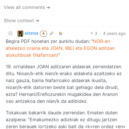
View all comments ➔
Show context ➔
aldatsa
3
·
4 years ago
A
Begira PDF honetan zer aurkitu dudan: “
NOR-en
ahalezko oraina eta JOAN, IBILI eta EGON aditzen
alokutiboak (Nafarroan)
”
19. orrialdean JOAN aditzaren aldaerak zerrendatzen
ditu. Nioan/k-etik nien/k-erako aldaketa azaltzeko ez
naiz gauza, baina Nafarroako aldaerak ikusita,
nioan/k-etik datorren beste bat gehiago dela dirudi,
ezta? Hernani/Ereñozurekin mugakidea den Aranon
oso antzekoa den nian/k da adibidez.
Tokakoak bakarrik daude zerrendan. Ematen duten
azalpena: “Emakumezko adizkiak ez ditugu jartzen
zeren berauek lortzeko aski bait da «k»ren ordez «en»