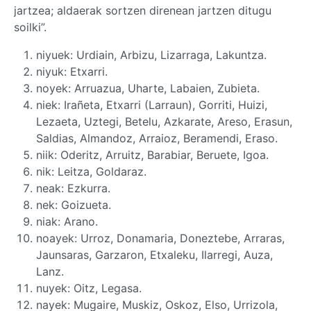
jartzea; aldaerak sortzen direnean jartzen ditugu
soilki”.
niyuek: Urdiain, Arbizu, Lizarraga, Lakuntza.
niyuk: Etxarri.
noyek: Arruazua, Uharte, Labaien, Zubieta.
niek: Irañeta, Etxarri (Larraun), Gorriti, Huizi,
Lezaeta, Uztegi, Betelu, Azkarate, Areso, Erasun,
Saldias, Almandoz, Arraioz, Beramendi, Eraso.
niik: Oderitz, Arruitz, Barabiar, Beruete, Igoa.
nik: Leitza, Goldaraz.
neak: Ezkurra.
nek: Goizueta.
niak: Arano.
noayek: Urroz, Donamaria, Doneztebe, Arraras,
Jaunsaras, Garzaron, Etxaleku, Ilarregi, Auza,
Lanz.
nuyek: Oitz, Legasa.
nayek: Mugaire, Muskiz, Oskoz, Elso, Urrizola,