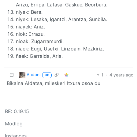
Arizu, Erripa, Latasa, Gaskue, Beorburu.
niyak: Bera.
niyek: Lesaka, Igantzi, Arantza, Sunbila.
niayek: Aniz.
niok: Errazu.
nioak: Zugarramurdi.
niaek: Eugi, Usetxi, Linzoain, Mezkiriz.
ñaek: Garralda, Aria.
Andoni
1
·
4 years ago
OP
Bikaina Aldatsa, milesker! Itxura osoa du
BE: 0.19.15
Modlog
Instances