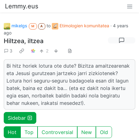
Lemmy.eus
mikelgs
to
Etimologien komunitatea
·
4 years
M
A
ago
Hiltzea, iltzea
3
2
Bi hitz horiek lotura ote dute? Bizitza amaitzearenak
eta Jesusi gurutzean jartzeko jarri zizkiotenek?
Lotura hori seguru-seguru badagoela esan dit lagun
batek, baina ez dakit ba… (eta ez dakit nola ikertu
egia esan, norbaitek baldin badaki nola begiratu
behar nukeen, irakatsi mesedez!).
Sidebar
Hot
Top
Controversial
New
Old