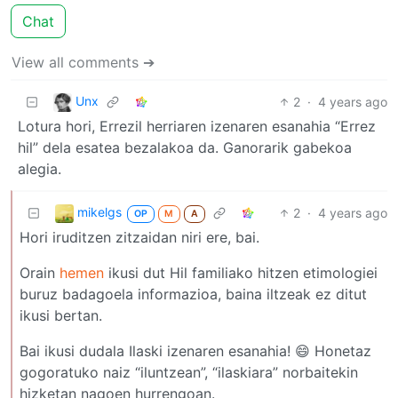
Chat
View all comments ➔
Unx
2
·
4 years ago
Lotura hori, Errezil herriaren izenaren esanahia “Errez
hil” dela esatea bezalakoa da. Ganorarik gabekoa
alegia.
mikelgs
2
·
4 years ago
OP
M
A
Hori iruditzen zitzaidan niri ere, bai.
Orain
hemen
ikusi dut Hil familiako hitzen etimologiei
buruz badagoela informazioa, baina iltzeak ez ditut
ikusi bertan.
Bai ikusi dudala Ilaski izenaren esanahia! 😄 Honetaz
gogoratuko naiz “iluntzean”, “ilaskiara” norbaitekin
hizketan nagoen hurrengoan.